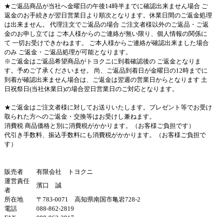
★ご返品商品が当社へ金曜日の午後14時半までに確認出来ません場合 ご
返金のお手続きが翌日営業日より順次となります。休業日間のご返金処理
は出来ません。 代理注文でご返品の場合 ご注文者様以外のご返品・ご返
金のお申し立ては ご本人様からのご連絡が無い限り、個人情報の関係に
て 一切お受けできかねます。 ご本人様からご連絡が確認出来ました場合
のみ ご返金・ご返品処理が可能となります。
※ご返金はご返品希望商品がトヨクニに到着確認後の ご返金となりま
す。予めご了承くださいませ。 尚、ご返品到着日が金曜日の12時までに
到着が確認出来ません場合は、ご返金は翌週の営業日からとなります 土
日祝祭日(当社休業日)の場合翌日営業日のご対応となります。
★ご返金はご注文者様に対してお送りいたします。プレゼント等でお受け
取られた方へのご返金・交換等はお受けし兼ねます。
消費税 商品価格と別に消費税がかかります。（お客様ご負担です）
代引き手数料、振込手数料にも消費税がかかります。（お客様ご負担で
す）
販売者
有限会社 トヨクニ
運営責任
濱口 誠
者
所在地
〒783-0071 高知県南国市亀岩728-2
電話
088-862-2819