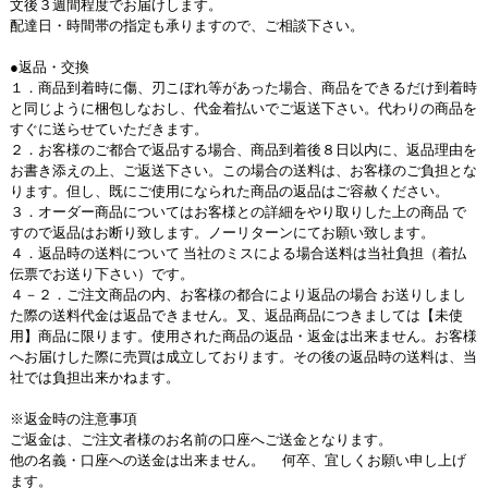
文後３週間程度でお届けします。
配達日・時間帯の指定も承りますので、ご相談下さい。
●返品・交換
１．商品到着時に傷、刃こぼれ等があった場合、商品をできるだけ到着時
と同じように梱包しなおし、代金着払いでご返送下さい。代わりの商品を
すぐに送らせていただきます。
２．お客様のご都合で返品する場合、商品到着後８日以内に、返品理由を
お書き添えの上、ご返送下さい。この場合の送料は、お客様のご負担とな
ります。但し、既にご使用になられた商品の返品はご容赦ください。
３．オーダー商品についてはお客様との詳細をやり取りした上の商品 で
すので返品はお断り致します。ノーリターンにてお願い致します。
４．返品時の送料について 当社のミスによる場合送料は当社負担（着払
伝票でお送り下さい）です。
４－２．ご注文商品の内、お客様の都合により返品の場合 お送りしまし
た際の送料代金は返品できません。叉、返品商品につきましては【未使
用】商品に限ります。使用された商品の返品・返金は出来ません。お客様
へお届けした際に売買は成立しております。その後の返品時の送料は、当
社では負担出来かねます。
※返金時の注意事項
ご返金は、ご注文者様のお名前の口座へご送金となります。
他の名義・口座への送金は出来ません。 何卒、宜しくお願い申し上げ
ます。