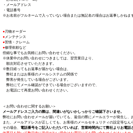
・メールアドレス
・電話番号
※お名前がフルネームで入っていない場合または無記名の場合はお返事しかねま
●
刃物オーダー
●
メンテナンス
●
苦情・クレーム
●
修理依頼など
些細な事でもお気軽にお問い合わせください。
※休業中のお問い合わせにつきましては、翌営業日より、
順次対応させていただきます。
※数日経ってもお返事が届かない場合は、
弊社またはお客様のメールシステムの関係で
弊害が発生している場合がございます。
弊社にてメール確認ができている場合がございますので、
お電話にて再度お問い合わせください。
＜お問い合わせに関するお願い＞
メールアドレスご入力の際は、間違いがないかしっかりご確認下さいませ。
弊社にお問い合わせメールが届いていても、返信の際にメールエラーが発生し、
また、メールアドレスが正しくても、お客様のメールセキュリティの設定等なん
その場合、
電話番号をご記入いただいていれば、営業時間内にて弊社よりお電話