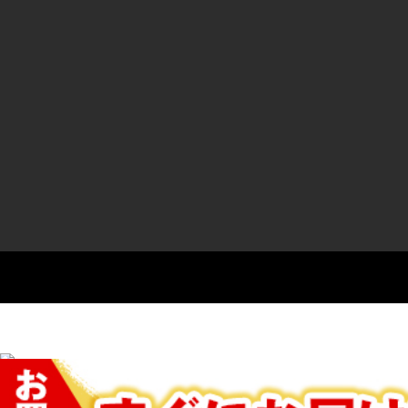
Select Language
▼