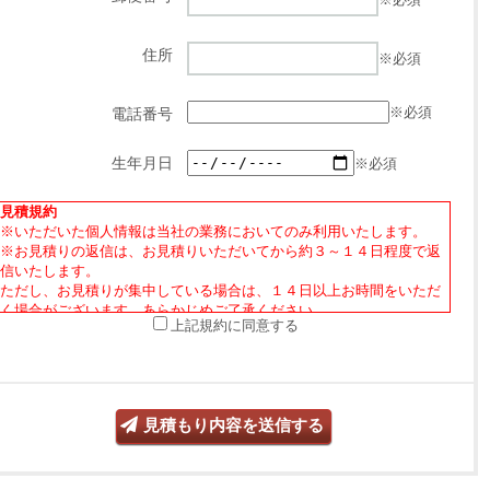
住所
※必須
※必須
電話番号
※必須
生年月日
見積規約
※いただいた個人情報は当社の業務においてのみ利用いたします。
※お見積りの返信は、お見積りいただいてから約３～１４日程度で返
信いたします。
ただし、お見積りが集中している場合は、１４日以上お時間をいただ
く場合がございます。あらかじめご了承ください。
上記規約に同意する
※特注オーダーお見積り後、当社商品の転売行為やオークションサイ
ト、フリーマーケット等での出品・販売を禁止しております。また、
上記目的に準じた動機にて第三者を通じたお見積り依頼も固くお断り
しております。
見積もり内容を送信する
※当社商品の転売、オークションサイト、フリーマーケット等での出
品・販売等に関するトラブルについては、当社は一切責任を負いませ
ん。※当社営業に影響を与える悪質な転売、または当社商品の画像や
文言を無許可にて使用した場合は、法的措置を検討いたします。予め