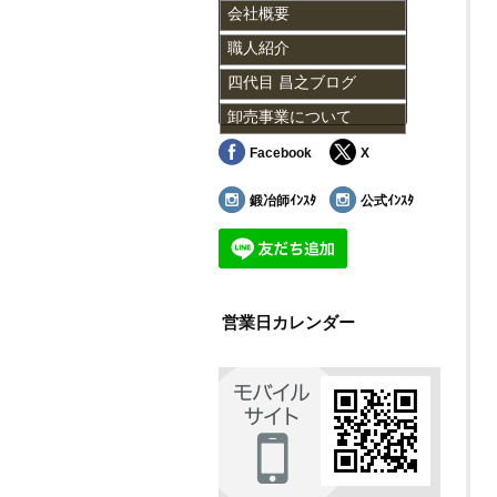
会社概要
職人紹介
四代目 昌之ブログ
卸売事業について
Facebook
X
鍛冶師ｲﾝｽﾀ
公式ｲﾝｽﾀ
営業日カレンダー