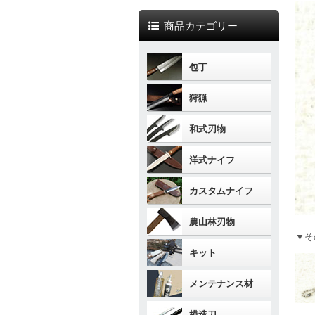
商品カテゴリー
包丁
狩猟
和式刃物
洋式ナイフ
カスタムナイフ
農山林刃物
▼そ
キット
メンテナンス材
模造刀