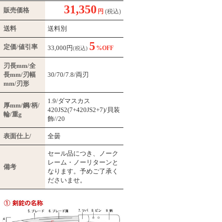
31,350
販売価格
円
(税込)
送料
送料別
5
定価/値引率
33,000
円
%OFF
(税込)
刃長mm/全
長mm/刃幅
30/70/7.8/両刃
mm/刃形
1.9/ダマスカス
厚mm/鋼/柄/
420JS2(7+420JS2+7)/貝装
輪/重g
飾//20
表面仕上/
全曇
セール品につき、ノーク
レーム・ノーリターンと
備考
なります。予めご了承く
ださいませ。