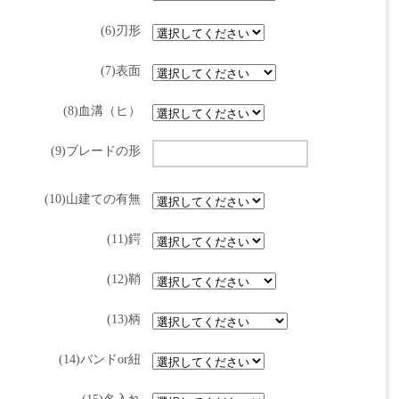
(6)刃形
(7)表面
(8)血溝（ヒ）
(9)ブレードの形
(10)山建ての有無
(11)鍔
(12)鞘
(13)柄
(14)バンドor紐