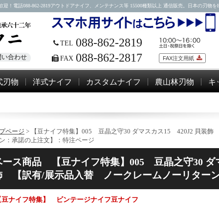
88-862-2819アウトドアナイフ、メンテナンス等 15500種類以上 通信販売。日本の刃物をEM
088-862-2819
TEL
088-862-2817
問い合わせ
FAX
FAX注文用紙
式刃物
洋式ナイフ
カスタムナイフ
農山林刃物
キ
プページ
> 【豆ナイフ特集】005 豆晶之守30 ダマスカス15 420J2 貝
ン：承諾の上注文】：特注ページ
ベース商品
【豆ナイフ特集】005 豆晶之守30 ダマ
飾 【訳有/展示品入替 ノークレームノーリター
【豆ナイフ特集】 ビンテージナイフ豆ナイフ