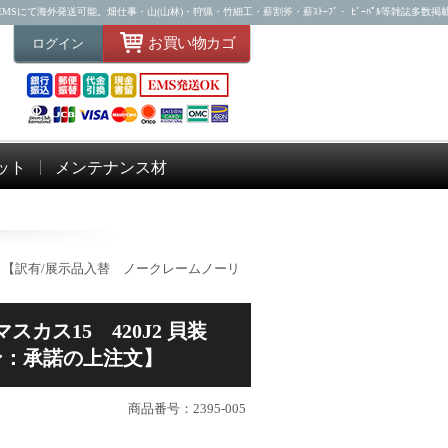
Sにて海外発送可能。畑仕事・山(山林)・狩猟・竹細工・薪割斧・薪ｽﾄｰﾌﾞ・ ﾋﾞｰﾊﾟﾙ等雑誌多数掲
お買い物カゴ
ログイン
ット
メンテナンス材
装飾 【訳有/展示品入替 ノークレームノーリ
スカス15 420J2 貝装
ン：承諾の上注文】
商品番号：2395-005