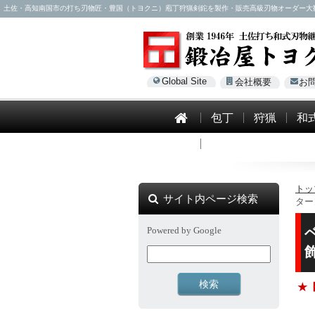
土佐・高知南国市の打ち刃物匠・豊国（トヨクニ）庖丁狩猟剣鉈を製作・販売高級刃物オーダー大歓迎！電話0
Global Site
会社概要
お
包丁
狩猟
和
模造刀
トッ
サイト内ページ検索
ター
Powered by Google
★