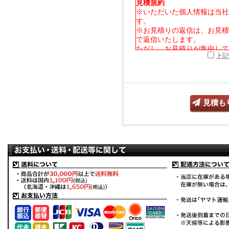
見積規約
※いただいた個人情報は当社
す。
※お見積りの返信は、お見積
で返信いたします。
ただし、お見積りが集中して
上記
ただく場合がございます。あ
※特注オーダーお見積り後、
サイト、フリーマーケット等
す。また、上記目的に準じた
見積も
頼も固くお断りしております
※当社商品の転売、オークシ
の出品・販売等に関するトラ
負いません。※当社営業に影
商品の画像や文言を無許可に
いたします。予めご理解頂き
記ふまえまして、個人的ご使
だいたと当社が判断した場合
きます。