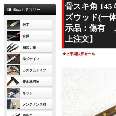
骨スキ角 145 
商品カテゴリー
ズウッド(一体
包丁
示品：傷有 
狩猟
上注文】
和式刃物
★上半期決算セール
洋式ナイフ
カスタムナイフ
農山林刃物
キット
メンテナンス材
模造刀