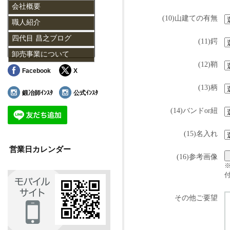
会社概要
(10)山建ての有無
職人紹介
四代目 昌之ブログ
(11)鍔
卸売事業について
(12)鞘
Facebook
X
(13)柄
鍛冶師ｲﾝｽﾀ
公式ｲﾝｽﾀ
(14)バンドor紐
(15)名入れ
営業日カレンダー
(16)参考画像
その他ご要望