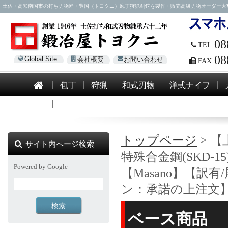
土佐・高知南国市の打ち刃物匠・豊国（トヨクニ）庖丁狩猟剣鉈を製作・販売高級刃物オーダー大歓迎！電話0
08
TEL
08
Global Site
会社概要
お問い合わせ
FAX
包丁
狩猟
和式刃物
洋式ナイフ
模造刀
トップページ
> 【
サイト内ページ検索
特殊合金鋼(SKD-1
Powered by Google
【Masano】【
ン：承諾の上注文
ベース商品