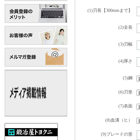
(1)刃長【300mmまで】
(2)全長
(3)刃幅
(4)厚さ
(5)鋼
(6)刃形
(7)表面
(8)血溝（ヒ）
(9)ブレードの形