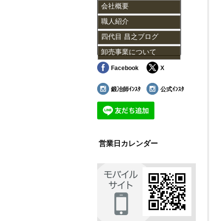
会社概要
職人紹介
四代目 昌之ブログ
卸売事業について
Facebook
X
鍛冶師ｲﾝｽﾀ
公式ｲﾝｽﾀ
営業日カレンダー