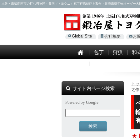
土佐・高知南国市の打ち刃物匠・豊国（トヨクニ）庖丁狩猟剣鉈を製作・販売高級刃物オーダー大歓迎！電話0
Global Site
会社概要
お
包丁
狩猟
和
模造刀
トッ
サイト内ページ検索
之作
Powered by Google
★