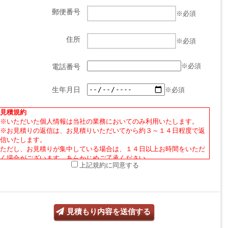
郵便番号
※必須
住所
※必須
※必須
電話番号
※必須
生年月日
見積規約
※いただいた個人情報は当社の業務においてのみ利用いたします。
※お見積りの返信は、お見積りいただいてから約３～１４日程度で返
信いたします。
ただし、お見積りが集中している場合は、１４日以上お時間をいただ
く場合がございます。あらかじめご了承ください。
上記規約に同意する
※特注オーダーお見積り後、当社商品の転売行為やオークションサイ
ト、フリーマーケット等での出品・販売を禁止しております。また、
上記目的に準じた動機にて第三者を通じたお見積り依頼も固くお断り
しております。
見積もり内容を送信する
※当社商品の転売、オークションサイト、フリーマーケット等での出
品・販売等に関するトラブルについては、当社は一切責任を負いませ