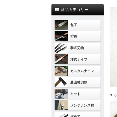
商品カテゴリー
包丁
狩猟
和式刃物
洋式ナイフ
カスタムナイフ
農山林刃物
キット
▼そ
メンテナンス材
模造刀