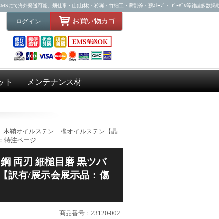
Sにて海外発送可能。畑仕事・山(山林)・狩猟・竹細工・薪割斧・薪ｽﾄｰﾌﾞ・ ﾋﾞｰﾊﾟﾙ等雑誌多数掲
お買い物カゴ
ログイン
ット
メンテナンス材
ツバ輪 木鞘オイルステン 樫オイルステン【晶
：特注ページ
白鋼 両刃 細槌目磨 黒ツバ
【訳有/展示会展示品：傷
商品番号：23120-002