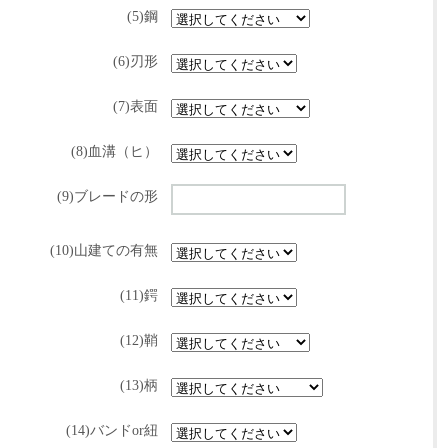
(5)鋼
(6)刃形
(7)表面
(8)血溝（ヒ）
(9)ブレードの形
(10)山建ての有無
(11)鍔
(12)鞘
(13)柄
(14)バンドor紐