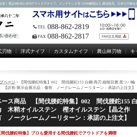
88-862-2819アウトドアナイフ、メンテナンス等 15500種類以上 通信販売。日本の刃物をEM
088-862-2819
TEL
088-862-2817
問い合わせ
FAX
FAX注文用紙
式刃物
洋式ナイフ
カスタムナイフ
農山林刃物
キ
プページ
> 【間伐腰鉈特集】002 間伐腰鉈155 白鋼 両刃 細槌目磨 黒
 【訳有/展示会展示品：傷有 ノークレームノーリターン：承諾の上注文】
ベース商品
【間伐腰鉈特集】002 間伐腰鉈155 
輪 木鞘オイルステン 樫オイルステン【晶之作 
有 ノークレームノーリターン：承諾の上注文】
【間伐腰鉈特集】プロも愛用する間伐腰鉈でアウトドアを満喫