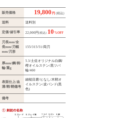
19,800
販売価格
円
(税込)
送料
送料別
10
定価/値引率
22,000
円
%OFF
(税込)
刃長mm/全
長mm/刃幅
155/315/51/両刃
mm/刃形
5.3/土佐オリジナル白鋼/
厚mm/鋼/柄/
樫オイルステン/黒ツバ
輪/重g
輪/460
細槌目磨/ヒなし/木鞘オ
表面仕上/血
イルステン/皮バンド(黒
溝/鞘/鞘備考
色)
備考