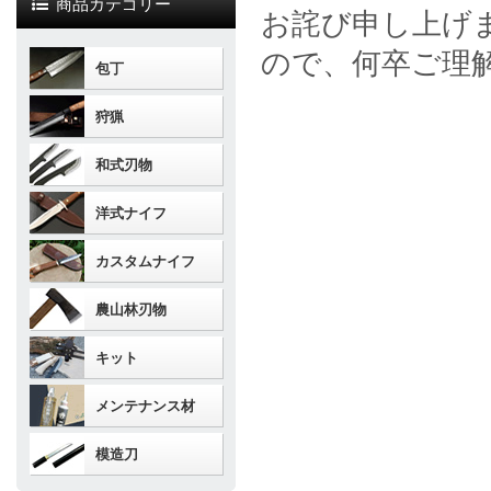
商品カテゴリー
お詫び申し上げ
ので、何卒ご理
包丁
狩猟
和式刃物
洋式ナイフ
カスタムナイフ
農山林刃物
キット
メンテナンス材
模造刀