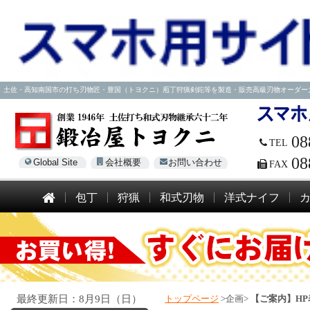
土佐・高知南国市の打ち刃物匠・豊国（トヨクニ）庖丁狩猟剣鉈等を製造・販売高級刃物オーダー大歓迎！電話
08
TEL
08
Global Site
会社概要
お問い合わせ
FAX
包丁
狩猟
和式刃物
洋式ナイフ
最終更新日：8月9日（日）
トップページ
>企画>
【ご案内】H