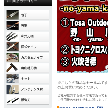
商品カテゴリー
包丁
狩猟
和式刃物
洋式ナイフ
カスタムナイフ
農山林刃物
キット
※こちらの商品はセール品です
の上お買い求めください。
メンテナンス材
当社が推奨する使用方法であっても
ご使用後の欠けや折れに関しまして
模造刀