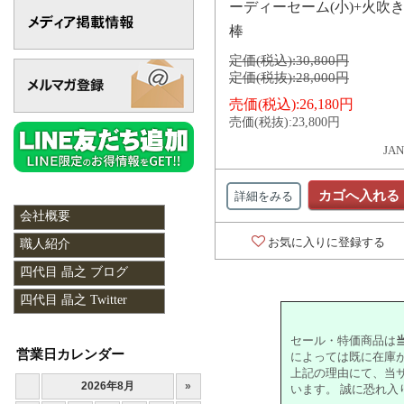
ーディーセーム(小)+火吹
棒
定価(税込):
30,800円
定価(税抜):
28,000円
売価(税込):
26,180円
売価(税抜):
23,800円
JAN
カゴへ入れる
詳細をみる
会社概要
お気に入りに登録する
職人紹介
四代目 晶之 ブログ
四代目 晶之 Twitter
セール・特価商品は
営業日カレンダー
によっては既に在庫
上記の理由にて、当
います。 誠に恐れ