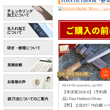
TOSA OUTDOOR『野-n
15
%
120【野】白4.5厚
OFF
hk24-06-tautodoa_up-001
【本決算2026-6】 (予約商
品) Tosa Outdoor120-no-
【野】 土佐ｵﾘｼﾞﾅﾙ白鋼 +バ