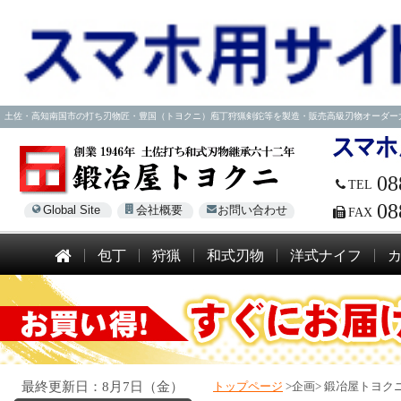
土佐・高知南国市の打ち刃物匠・豊国（トヨクニ）庖丁狩猟剣鉈等を製造・販売高級刃物オーダー大歓迎！電話
08
TEL
08
Global Site
会社概要
お問い合わせ
FAX
包丁
狩猟
和式刃物
洋式ナイフ
最終更新日：8月7日（金）
トップページ
>企画>
鍛冶屋トヨクニ