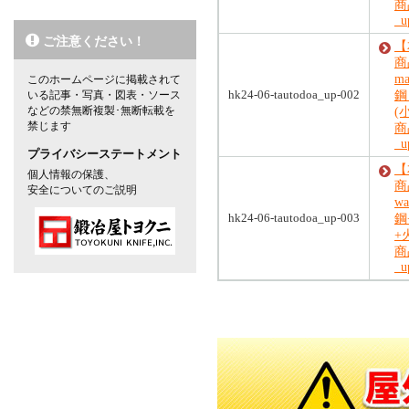
商品
_u
ご注意ください！
【
商品
m
このホームページに掲載されて
hk24-06-tautodoa_up-002
いる記事・写真・図表・ソース
鋼
などの禁無断複製･無断転載を
(
禁じます
商品
_u
プライバシーステートメント
【
個人情報の保護、
商品
安全についてのご説明
w
hk24-06-tautodoa_up-003
鋼
+
商品
_u