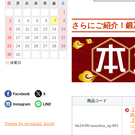
さらにご紹介！鍛冶
Facebook
X
商品コード
Instagram
LINE
【
商品
【
Tweets by toyokuni_kochi
hk24-06-tautodoa_up-001
+
+