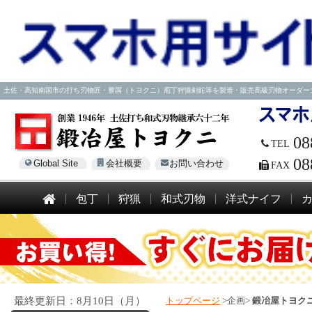
土佐・高知南国市の打ち刃物匠・豊国（トヨクニ）庖丁狩猟剣鉈等を製造・販売高級刃物オーダー大歓迎！電話
08
TEL
08
Global Site
会社概要
お問い合わせ
FAX
包丁
狩猟
和式刃物
洋式ナイフ
最終更新日：8月10日（月）
トップページ
>企画>
鍛冶屋トヨクニ 