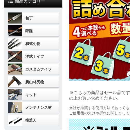
商品カテゴリー
包丁
狩猟
和式刃物
洋式ナイフ
カスタムナイフ
農山林刃物
※こちらの商品はセール品です
キット
の上お買い求めください。
メンテナンス材
当社が推奨する使用方法であっても
ご使用後の欠けや折れに関しまして
模造刀