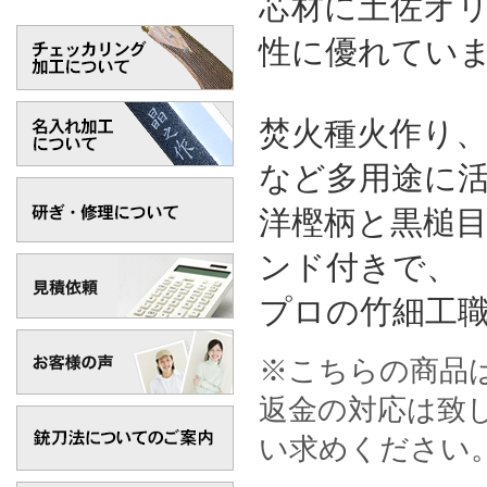
芯材に土佐オ
性に優れてい
焚火種火作り
など多用途に
洋樫柄と黒槌
ンド付きで、
プロの竹細工
※こちらの商品
返金の対応は致
い求めください