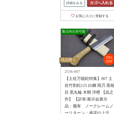
カゴへ入れる
詳細をみる
お気に入りに登録する
数日内出荷可能
10
%
現品限り
OFF
2536-007
【土佐万能鉈特集】007 土
佐竹割鉈125 白鋼 両刃 黒
目 黒丸輪 木鞘 洋樫 【晶之
作】 【訳有/展示会展示
品：傷有 ノークレームノ
ーリターン：承諾の上注