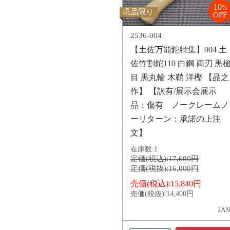
10
%
現品限り
OFF
2536-004
【土佐万能鉈特集】004 土
佐竹割鉈110 白鋼 両刃 黒
目 黒丸輪 木鞘 洋樫 【晶之
作】 【訳有/展示会展示
品：傷有 ノークレームノ
ーリターン：承諾の上注
文】
在庫数:
1
定価(税込):
17,600円
定価(税抜):
16,000円
売価(税込):
15,840円
売価(税抜):
14,400円
JAN