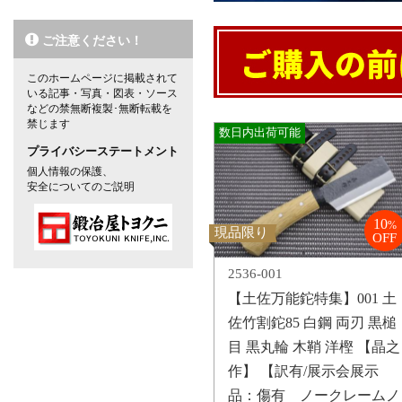
ご注意ください！
このホームページに掲載されて
いる記事・写真・図表・ソース
などの禁無断複製･無断転載を
禁じます
数日内出荷可能
プライバシーステートメント
個人情報の保護、
安全についてのご説明
10
%
現品限り
OFF
2536-001
【土佐万能鉈特集】001 土
佐竹割鉈85 白鋼 両刃 黒槌
目 黒丸輪 木鞘 洋樫 【晶之
作】 【訳有/展示会展示
品：傷有 ノークレームノ