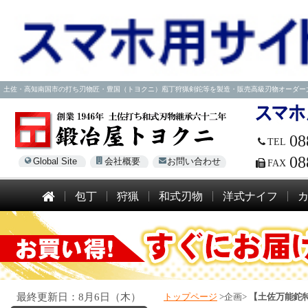
土佐・高知南国市の打ち刃物匠・豊国（トヨクニ）庖丁狩猟剣鉈等を製造・販売高級刃物オーダー大歓迎！電話
08
TEL
08
Global Site
会社概要
お問い合わせ
FAX
包丁
狩猟
和式刃物
洋式ナイフ
最終更新日：8月6日（木）
トップページ
>企画>
【土佐万能鉈