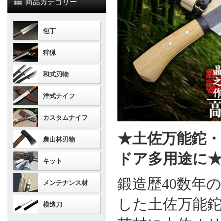
商品カテゴリー
包丁
狩猟
和式刃物
洋式ナイフ
カスタムナイフ
★土佐万能鉈・
農山林刃物
ドア多用途に
キット
鍛造歴40数年
メンテナンス材
した土佐万能
模造刀