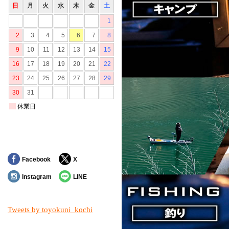
Facebook
X
Instagram
LINE
Tweets by toyokuni_kochi