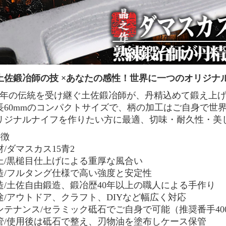
土佐鍛冶師の技 ×あなたの感性！世界に一つのオリジナ
00年の伝統を受け継ぐ土佐鍛冶師が、丹精込めて鍛え上
長60mmのコンパクトサイズで、柄の加工はご自身で世
リジナルナイフを作りたい方に最適、切味・耐久性・美
特徴
材/ダマスカス15青2
上/黒槌目仕上げによる重厚な風合い
造/フルタング仕様で高い強度と安定性
造/土佐自由鍛造、鍛冶歴40年以上の職人による手作り
途/アウトドア、クラフト、DIYなど幅広く対応
ンテナンス/セラミック砥石でご自身で可能（推奨番手400～
管/使用後は砥石で整え、刃物油を塗布しケース保管