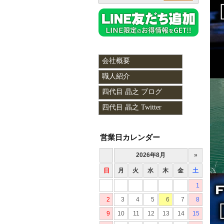
会社概要
職人紹介
四代目 晶之 ブログ
四代目 晶之 Twitter
営業日カレンダー