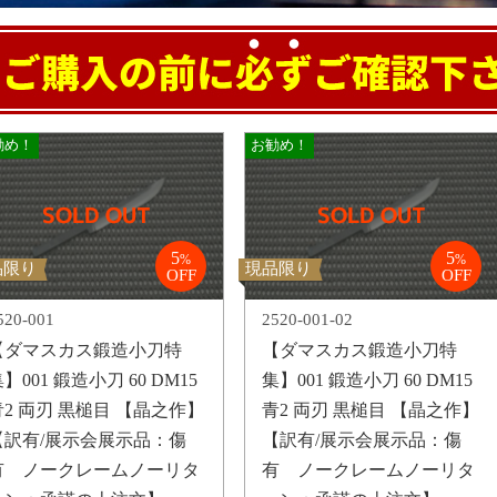
勧め！
お勧め！
5
5
%
%
品限り
現品限り
OFF
OFF
520-001
2520-001-02
【ダマスカス鍛造小刀特
【ダマスカス鍛造小刀特
】001 鍛造小刀 60 DM15
集】001 鍛造小刀 60 DM15
青2 両刃 黒槌目 【晶之作】
青2 両刃 黒槌目 【晶之作】
【訳有/展示会展示品：傷
【訳有/展示会展示品：傷
有 ノークレームノーリタ
有 ノークレームノーリタ