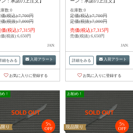
ーン：承諾の上注文】
ーン：承諾の上注文】
庫数:
0
在庫数:
0
価(税込):
7,700円
定価(税込):
7,700円
価(税抜):
7,000円
定価(税抜):
7,000円
価(税込):
7,315円
売価(税込):
7,315円
価(税抜):
6,650円
売価(税抜):
6,650円
JAN:
JAN:
入荷アラート
入荷アラート
詳細をみる
詳細をみる
お気に入りに登録する
お気に入りに登録する
勧め！
お勧め！
5
5
%
%
品限り
現品限り
OFF
OFF