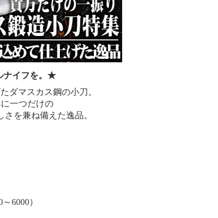
ルナイフを。★
げたダマスカス鋼の小刀。
界に一つだけの
しさを兼ね備えた逸品。
6000）