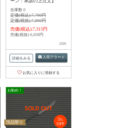
ーン：承諾の上注文】
在庫数:
0
定価(税込):
7,700円
定価(税抜):
7,000円
売価(税込):
7,315円
売価(税抜):
6,650円
JAN:
入荷アラート
詳細をみる
お気に入りに登録する
お勧め！
5
%
現品限り
OFF