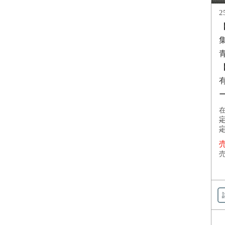
2
集
在
定
定
売
売