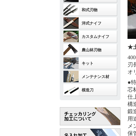
和式刃物
洋式ナイフ
カスタムナイフ
★
農山林刃物
4
キット
刃
オ
メンテナンス材
●
芯
模造刀
仕
構
鍛
用
メ
保