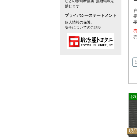
などの禁無断複製･無断転載を
禁じます
在
プライバシーステートメント
定
定
個人情報の保護、
安全についてのご説明
売
売
お
現