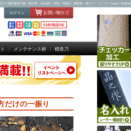
海外発送可能。畑仕事・山(山林)・狩猟・竹細工・薪割斧・薪ｽﾄｰﾌﾞ・ ﾋﾞｰﾊﾟﾙ（bepal）等雑
お買い物カゴ
ログイン
ット
メンテナンス材
模造刀
貴方だけの一振り