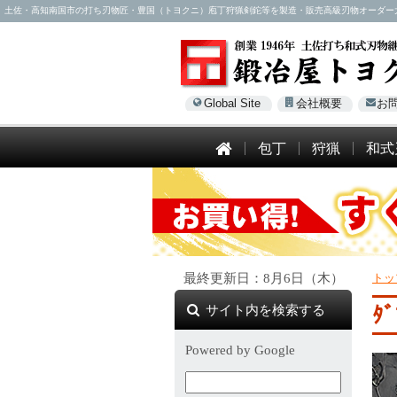
土佐・高知南国市の打ち刃物匠・豊国（トヨクニ）庖丁狩猟剣鉈等を製造・販売高級刃物オーダー大歓迎！電話
Global Site
会社概要
お
包丁
狩猟
和式
最終更新日：8月6日（木）
トッ
サイト内を検索する
ﾀ
Powered by Google