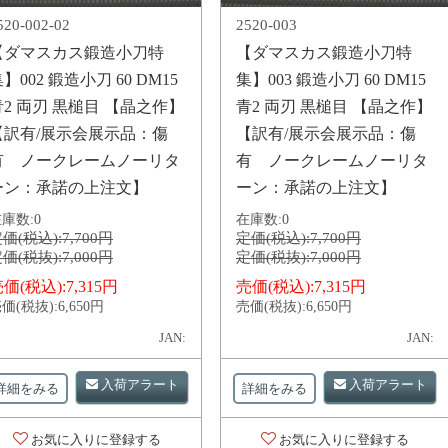
520-002-02
2520-003
【ダマスカス鍛造小刀特
【ダマスカス鍛造小刀特
】002 鍛造小刀 60 DM15
集】003 鍛造小刀 60 DM15
青2 両刃 黒槌目 【晶之作】
青2 両刃 黒槌目 【晶之作】
【訳有/展示会展示品：傷
【訳有/展示会展示品：傷
有 ノークレームノーリタ
有 ノークレームノーリタ
ーン：承諾の上注文】
ーン：承諾の上注文】
庫数:
0
在庫数:
0
価(税込):
7,700円
定価(税込):
7,700円
価(税抜):
7,000円
定価(税抜):
7,000円
価(税込):
7,315円
売価(税込):
7,315円
価(税抜):
6,650円
売価(税抜):
6,650円
JAN:
JAN:
入荷アラート
入荷アラート
詳細をみる
詳細をみる
お気に入りに登録する
お気に入りに登録する