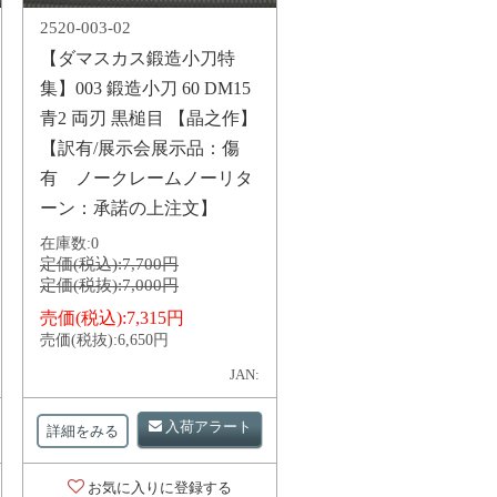
2520-003-02
【ダマスカス鍛造小刀特
集】003 鍛造小刀 60 DM15
青2 両刃 黒槌目 【晶之作】
【訳有/展示会展示品：傷
有 ノークレームノーリタ
ーン：承諾の上注文】
在庫数:
0
定価(税込):
7,700円
定価(税抜):
7,000円
売価(税込):
7,315円
売価(税抜):
6,650円
JAN:
入荷アラート
詳細をみる
お気に入りに登録する