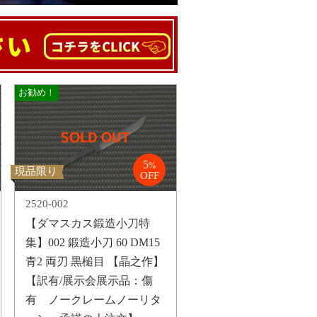
お勧め！
5
%
現品限り
OFF
2520-002
【ダマスカス鍛造小刀特
集】002 鍛造小刀 60 DM15
青2 両刃 黒槌目 【晶之作】
【訳有/展示会展示品：傷
有 ノークレームノーリタ