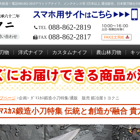
088-862-2819アウトドアナイフ、メンテナンス等 3万本以上 通信販売。日本製刃物をEMSにて
088-862-2819
TEL
088-862-2817
問い合わせ
FAX
FAX注文用紙
刃物
洋式ナイフ
カスタムナイフ
農山林刃物
キ
プページ
>企画>
.ﾀﾞﾏｽｶｽ鍛造小刀特集/通販 販売 鍛冶屋トヨクニ
ﾞﾏｽｶｽ鍛造小刀特集 伝統と創造が融合 