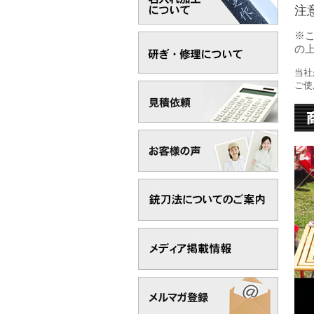
注
※
の
当社
ご使