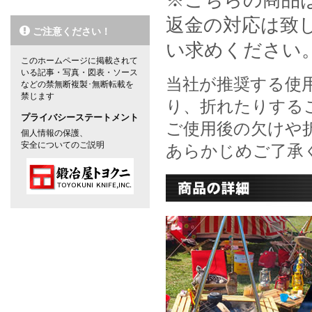
※こちらの商品
返金の対応は致
ご注意ください！
い求めください
このホームページに掲載されて
いる記事・写真・図表・ソース
当社が推奨する使
などの禁無断複製･無断転載を
禁じます
り、折れたりする
プライバシーステートメント
ご使用後の欠けや
個人情報の保護、
安全についてのご説明
あらかじめご了承