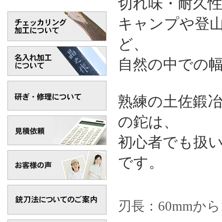
切れ味・耐久
キャンプや登
ど、
自然の中での
熟練の土佐鍛
の鉈は、
初心者でも扱
です。
刃長：60mmから