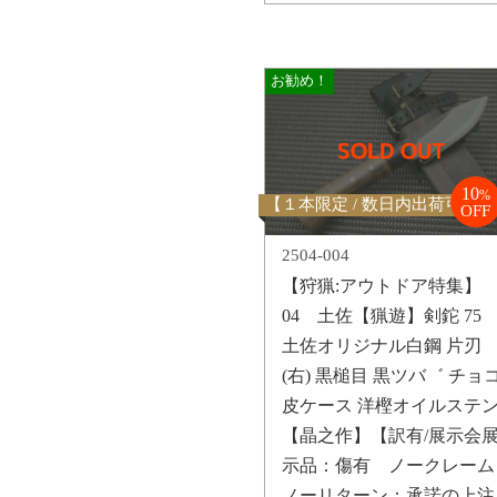
お勧め！
10
%
【１本限定 / 数日内出荷可能】
OFF
2504-004
【狩猟:アウトドア特集】
04 土佐【猟遊】剣鉈 75
土佐オリジナル白鋼 片刃
(右) 黒槌目 黒ツバ゛ チョ
皮ケース 洋樫オイルステ
【晶之作】【訳有/展示会
示品：傷有 ノークレーム
ノーリターン：承諾の上注