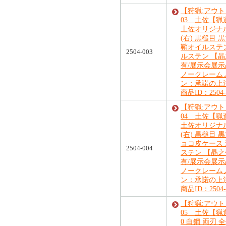
【狩猟:アウ
03 土佐【猟
土佐オリジナ
(右) 黒槌目 
鞘オイルステ
2504-003
ルステン 【
有/展示会展
ノークレーム
ン：承諾の上
商品ID：2504-
【狩猟:アウ
04 土佐【猟
土佐オリジナ
(右) 黒槌目 
ョコ皮ケース
2504-004
ステン 【晶
有/展示会展
ノークレーム
ン：承諾の上
商品ID：2504-
【狩猟:アウ
05 土佐【猟
0 白鋼 両刃 