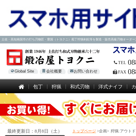
土佐・高知南国市の打ち刃物匠・豊国（トヨクニ）庖丁狩猟剣鉈等を製造・販売高級刃物オーダー大歓迎！電話
08
TEL
08
Global Site
会社概要
お問い合わせ
FAX
包丁
狩猟
和式刃物
洋式ナイフ
最終更新日：8月8日（土）
トップページ
>企画>
.狩猟:アウト