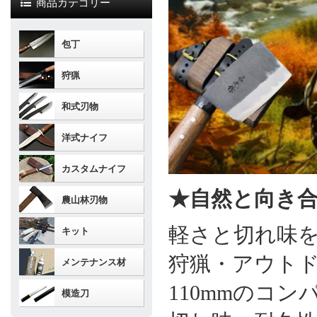
商品カテゴリー
包丁
狩猟
和式刃物
洋式ナイフ
カスタムナイフ
★自然と向き
農山林刃物
軽さと切れ味
キット
狩猟・アウトド
メンテナンス材
110mmのコ
模造刀