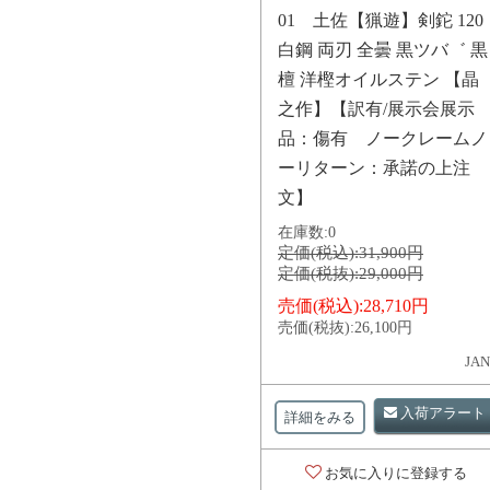
01 土佐【猟遊】剣鉈 120
白鋼 両刃 全曇 黒ツバ゛ 黒
檀 洋樫オイルステン 【晶
之作】【訳有/展示会展示
品：傷有 ノークレームノ
ーリターン：承諾の上注
文】
在庫数:
0
定価(税込):
31,900円
定価(税抜):
29,000円
売価(税込):
28,710円
売価(税抜):
26,100円
JAN
入荷アラート
詳細をみる
お気に入りに登録する