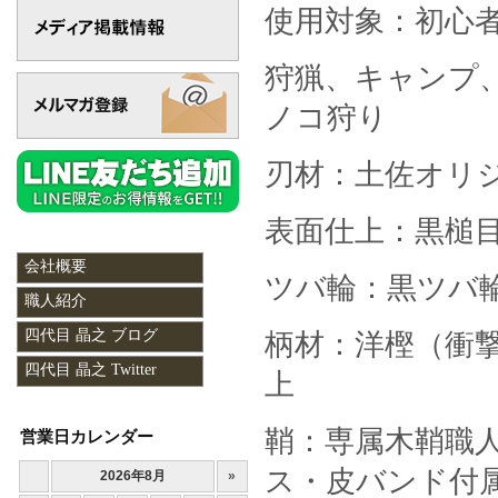
使用対象：初心
狩猟、キャンプ
ノコ狩り
刃材：土佐オリ
表面仕上：黒槌
会社概要
ツバ輪：黒ツバ
職人紹介
四代目 晶之 ブログ
柄材：洋樫（衝
四代目 晶之 Twitter
上
鞘：専属木鞘職
営業日カレンダー
ス・皮バンド付