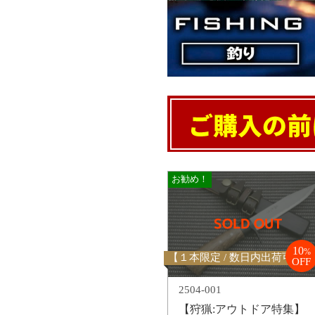
お勧め！
10
%
【１本限定 / 数日内出荷可能】
OFF
2504-001
【狩猟:アウトドア特集】