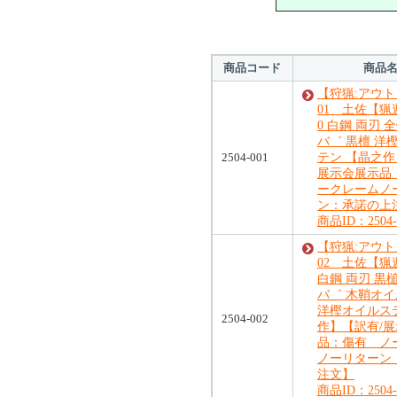
商品コード
商品
【狩猟:アウ
01 土佐【猟
0 白鋼 両刃 
バ゛ 黒檀 洋
2504-001
テン 【晶之作
展示会展示品
ークレームノ
ン：承諾の上
商品ID：2504-
【狩猟:アウ
02 土佐【猟
白鋼 両刃 黒
バ゛ 木鞘オ
洋樫オイルス
2504-002
作】【訳有/
品：傷有 ノ
ノーリターン
注文】
商品ID：2504-