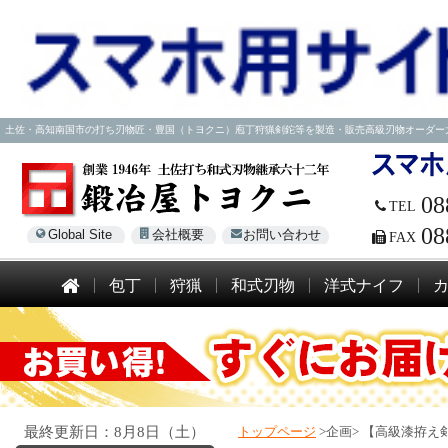
土佐・高知南国市の打ち刃物匠・豊国（トヨクニ）庖丁狩猟剣鉈等を製造・販売高級刃物オーダー大歓迎！電話
08
TEL
08
Global Site
会社概要
お問い合わせ
FAX
包丁
狩猟
和式刃物
洋式ナイフ
最終更新日：8月8日（土）
トップページ
>企画>
【高級漆拵え剣