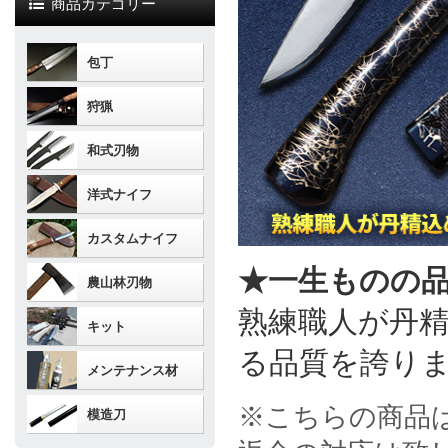
商品カテゴリー
包丁
狩猟
和式刃物
洋式ナイフ
カスタムナイフ
★一生ものの
農山林刃物
熟練職人が丹
キット
る品質を誇り
メンテナンス材
※こちらの商品
模造刀