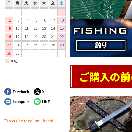
Facebook
X
Instagram
LINE
Tweets by toyokuni_kochi