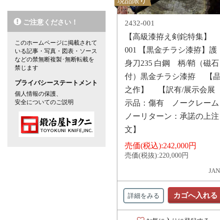
現品限り
ご注意ください！
2432-001
【高級漆拵え剣鉈特集】
このホームページに掲載されて
001 【黒金チラシ漆拵】護
いる記事・写真・図表・ソース
などの禁無断複製･無断転載を
身刀235 白鋼 柄/鞘（磁石
禁じます
付）黒金チラシ漆拵 【
プライバシーステートメント
之作】 【訳有/展示会展
個人情報の保護、
安全についてのご説明
示品：傷有 ノークレーム
ノーリターン：承諾の上注
文】
売価(税込):
242,000円
売価(税抜):
220,000円
JAN
カゴへ入れる
詳細をみる