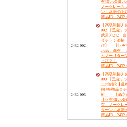
有/展示会展
ノークレーム
ン：承諾の上
商品ID：2432-
【高級漆拵え
002 【黒金
武道刀242 白
金チラシ漆拵
2432-002
作】 【訳有
示品：傷有 
ムノーリター
上注文】
商品ID：2432-
【高級漆拵え
003 【黒金
土州剣鉈【乱舞
鋼 柄/鞘黒金
2432-003
拵 【晶
【訳有/展示
有 ノークレ
ターン：承諾
商品ID：2432-