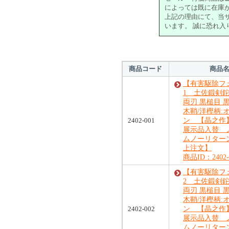
によっては既に在庫
上記の理由にて、当
います。 誠に恐れ
商品コード
商品
【有害駆除フェ
1 土佐鍛剣鉈 
両刃 黒槌目
木鞘/洋樫柄:
2402-001
ン 【晶之作
展示品入替 
ムノーリター
上注文】
商品ID：2402-
【有害駆除フェ
2 土佐鍛剣鉈 
両刃 黒槌目
木鞘/洋樫柄:
2402-002
ン 【晶之作
展示品入替 
ムノーリター