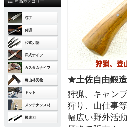
商品カテゴリー
包丁
狩猟
和式刃物
洋式ナイフ
カスタムナイフ
★土佐自由鍛
農山林刃物
狩猟、キャン
キット
狩り、山仕事
メンテナンス材
幅広い野外活
模造刀