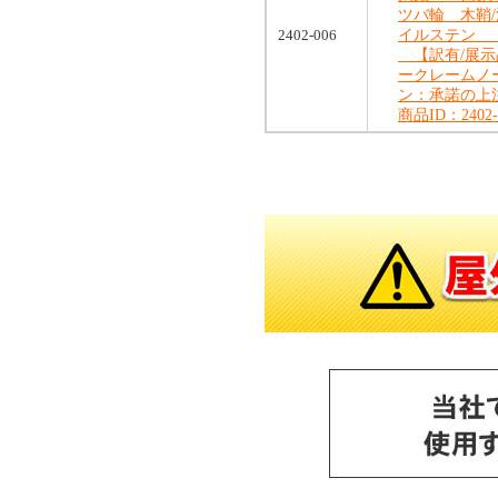
ツバ輪 木鞘/
2402-006
イルステン 
【訳有/展示
ークレームノ
ン：承諾の上
商品ID：2402-