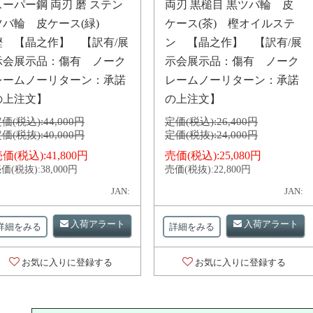
スーパー鋼 両刃 磨 ステン
両刃 黒槌目 黒ツバ輪 皮
ツバ輪 皮ケース(緑)
ケース(茶) 樫オイルステ
樫 【晶之作】 【訳有/展
ン 【晶之作】 【訳有/展
示会展示品：傷有 ノーク
示会展示品：傷有 ノーク
レームノーリターン：承諾
レームノーリターン：承諾
の上注文】
の上注文】
価(税込):
44,000円
定価(税込):
26,400円
価(税抜):
40,000円
定価(税抜):
24,000円
価(税込):
41,800円
売価(税込):
25,080円
価(税抜):
38,000円
売価(税抜):
22,800円
JAN:
JAN:
入荷アラート
入荷アラート
詳細をみる
詳細をみる
お気に入りに登録する
お気に入りに登録する