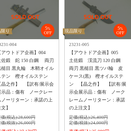
5
5
%
%
品限り
現品限り
OFF
OFF
3231-004
23231-005
【アウトドア企画】004
【アウトドア企画】005
土佐鍛 鉈 150 白鋼 両刃
土佐鍛 渓流刀 120 白鋼
黒槌目 黒丸輪 木鞘オイル
両刃 黒槌目 黒ツバ輪 皮
ステン 樫オイルステン
ケース(黒) 樫オイルステ
【晶之作】 【訳有/展示会
ン 【晶之作】 【訳有/展
展示品：傷有 ノークレー
示会展示品：傷有 ノーク
ムノーリターン：承諾の上
レームノーリターン：承諾
注文】
の上注文】
価(税込):
28,600円
定価(税込):
26,400円
価(税抜):
26,000円
定価(税抜):
24,000円