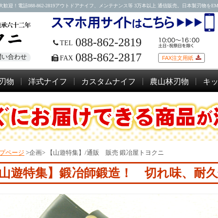
088-862-2819アウトドアナイフ、メンテナンス等 3万本以上 通信販売。日本製刃物をEMSにて
088-862-2819
TEL
088-862-2817
問い合わせ
FAX
FAX注文用紙
刃物
洋式ナイフ
カスタムナイフ
農山林刃物
キ
プページ
>企画>
【山遊特集】/通販 販売 鍛冶屋トヨクニ
山遊特集】
鍛冶師鍛造！ 切れ味、耐久