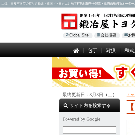
土佐・高知南国市の打ち刃物匠・豊国（トヨクニ）庖丁狩猟剣鉈等を製造・販売高級刃物オーダー大歓迎！電話
Global Site
会社概要
お
包丁
狩猟
和式
最終更新日：8月8日（土）
トッ
サイト内を検索する
【
Powered by Google