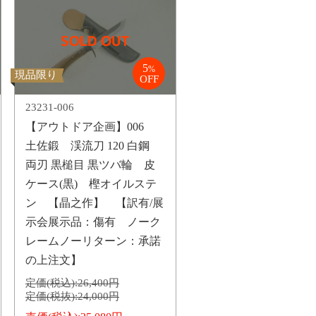
5
%
現品限り
OFF
23231-006
【アウトドア企画】006
土佐鍛 渓流刀 120 白鋼
両刃 黒槌目 黒ツバ輪 皮
ケース(黒) 樫オイルステ
ン 【晶之作】 【訳有/展
示会展示品：傷有 ノーク
レームノーリターン：承諾
の上注文】
定価(税込):
26,400円
定価(税抜):
24,000円