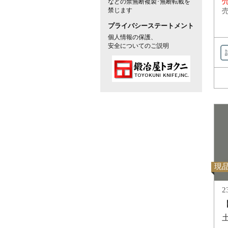
売
などの禁無断複製･無断転載を
禁じます
売
プライバシーステートメント
個人情報の保護、
安全についてのご説明
現
2