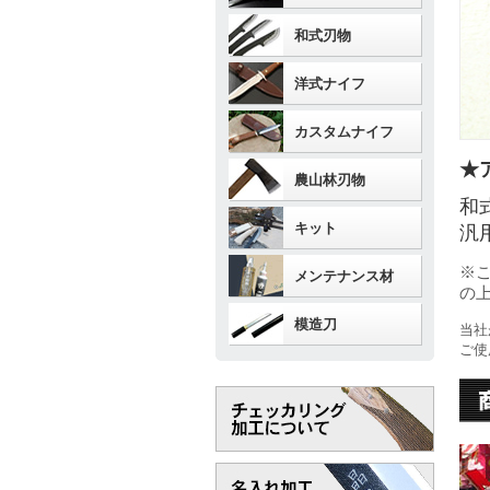
和式刃物
洋式ナイフ
カスタムナイフ
★
農山林刃物
和
キット
汎
※
メンテナンス材
の
模造刀
当社
ご使