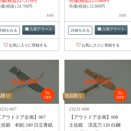
価(税込):
27,170円
売価(税込):
25,080円
価(税抜):
24,700円
売価(税抜):
22,800円
JAN:
JAN:
入荷アラート
入荷アラート
詳細をみる
詳細をみる
お気に入りに登録する
お気に入りに登録する
5
5
%
%
品限り
現品限り
OFF
OFF
3231-007
23231-008
【アウトドア企画】007
【アウトドア企画】008
土佐鍛 剣鉈 180 日立青紙
土佐鍛 渓流刀 120 白鋼