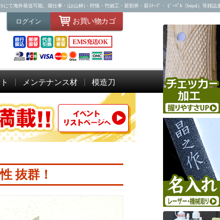
海外発送可能。畑仕事・山(山林)・狩猟・竹細工・薪割斧・薪ｽﾄｰﾌﾞ・ ﾋﾞｰﾊﾟﾙ（bepal）等雑
お買い物カゴ
ログイン
ット
メンテナンス材
模造刀
性 抜群！