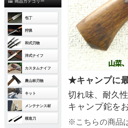
商品カテゴリー
包丁
狩猟
和式刃物
洋式ナイフ
カスタムナイフ
★キャンプに
農山林刃物
切れ味、耐久性
キット
キャンプ鉈を
メンテナンス材
模造刀
※こちらの商品