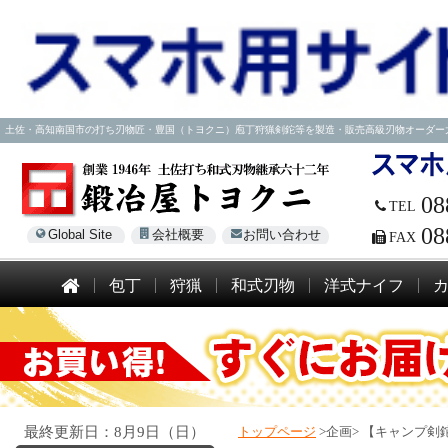
土佐・高知南国市の打ち刃物匠・豊国（トヨクニ）庖丁狩猟剣鉈等を製造・販売高級刃物オーダー大歓迎！電話
08
TEL
08
Global Site
会社概要
お問い合わせ
FAX
包丁
狩猟
和式刃物
洋式ナイフ
最終更新日：8月9日（日）
トップページ
>企画>
【キャンプ剣鉈