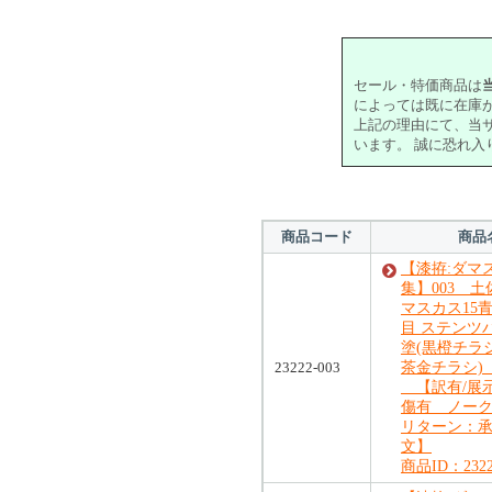
セール・特価商品は
によっては既に在庫
上記の理由にて、当
います。 誠に恐れ
商品コード
商品
【漆拵:ダマ
集】003 土
マスカス15青
目 ステンツ
塗(黒橙チラ
23222-003
茶金チラシ
【訳有/展
傷有 ノー
リターン：
文】
商品ID：2322