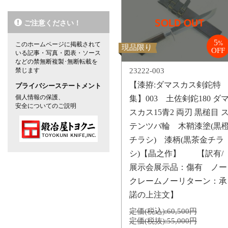
ご注意ください！
5
%
このホームページに掲載されて
現品限り
OFF
いる記事・写真・図表・ソース
などの禁無断複製･無断転載を
禁じます
23222-003
【漆拵:ダマスカス剣鉈特
プライバシーステートメント
個人情報の保護、
集】003 土佐剣鉈180 ダ
安全についてのご説明
スカス15青2 両刃 黒槌目 
テンツバ輪 木鞘漆塗(黒
チラシ) 漆柄(黒茶金チラ
シ)【晶之作】 【訳有/
展示会展示品：傷有 ノー
クレームノーリターン：承
諾の上注文】
定価(税込):
60,500円
定価(税抜):
55,000円