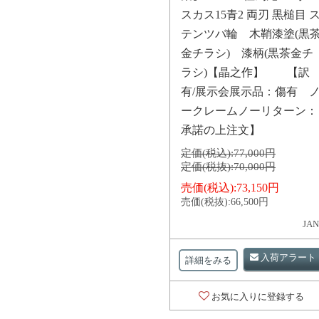
スカス15青2 両刃 黒槌目 
テンツバ輪 木鞘漆塗(黒
金チラシ) 漆柄(黒茶金チ
ラシ)【晶之作】 【訳
有/展示会展示品：傷有 
ークレームノーリターン：
承諾の上注文】
定価(税込):
77,000円
定価(税抜):
70,000円
売価(税込):
73,150円
売価(税抜):
66,500円
JAN
入荷アラート
詳細をみる
お気に入りに登録する