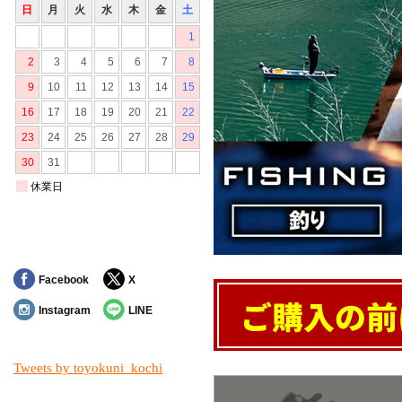
Facebook
X
Instagram
LINE
Tweets by toyokuni_kochi