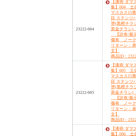
【漆拵:ダマ
集】004 土
マスカス15青
目 ステンツ
塗(黒橙チラ
23222-004
茶金チラシ
【訳有/展
傷有 ノー
リターン：
文】
商品ID：2322
【漆拵:ダマ
集】005 土
マスカス15青
目 ステンツ
塗(黒橙チラ
23222-005
茶金チラシ
【訳有/展
傷有 ノー
リターン：
文】
商品ID：2322
【漆拵:ダマ
集】006 土