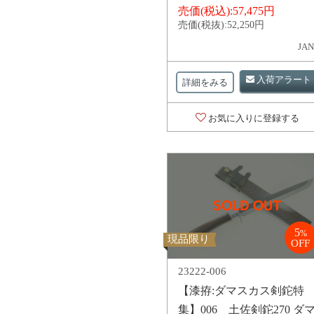
売価(税込):
57,475円
売価(税抜):
52,250円
JAN
入荷アラート
詳細をみる
お気に入りに登録する
5
%
現品限り
OFF
23222-006
【漆拵:ダマスカス剣鉈特
集】006 土佐剣鉈270 ダ