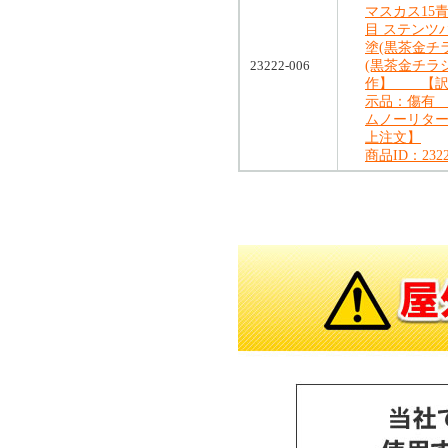
マスカス15青
目 ステンツ
塗(黒茶金チ
23222-006
(黒茶金チラ
作】 【訳
示品：傷有
ムノーリタ
上注文】
商品ID：2322