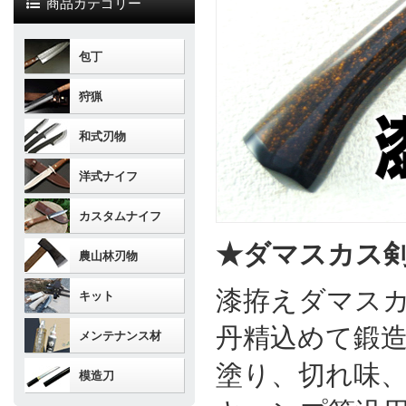
商品カテゴリー
包丁
狩猟
和式刃物
洋式ナイフ
カスタムナイフ
★ダマスカス
農山林刃物
漆拵えダマス
キット
丹精込めて鍛造
メンテナンス材
塗り、切れ味
模造刀