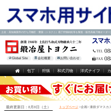
土佐・高知南国市の打ち刃物匠・豊国（トヨクニ）庖丁狩猟剣鉈等を製造・販売高級刃物オーダー大歓迎！電話
08
TEL
08
Global Site
会社概要
お問い合わせ
FAX
包丁
狩猟
和式刃物
洋式ナイフ
最終更新日：8月8日（土）
トップページ
>企画>
漆拵ダマスカス