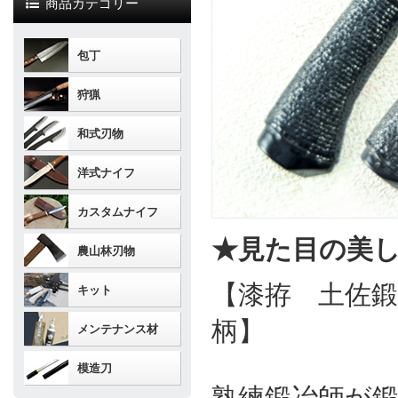
商品カテゴリー
包丁
狩猟
和式刃物
洋式ナイフ
カスタムナイフ
★見た目の美
農山林刃物
【漆拵 土佐鍛
キット
柄】
メンテナンス材
模造刀
熟練鍛冶師が