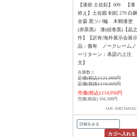
【漆拵 土佐鉈】009 【漆
拵え】土佐鍛 剣鉈 270 白
全曇 黒ツバ輪 木鞘漆塗
(赤茶黒) 漆(紐巻黒)【晶
作】【訳有/海外展示会展
品：傷有 ノークレームノ
ーリターン：承諾の上注
文】
在庫数:
1
定価(税込):
121,000円
定価(税抜):
110,000円
売価(税込):
114,950円
売価(税抜):
104,500円
JAN: 4582544162
詳細をみる
カゴへ入れる