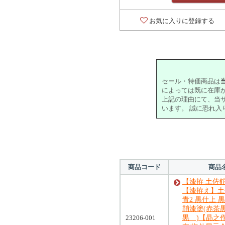
お気に入りに登録する
セール・特価商品は
によっては既に在庫
上記の理由にて、当
います。 誠に恐れ
商品コード
商品
【漆拵 土佐
【漆拵え】土佐
青2 黒仕上 
鞘漆塗(赤茶黒
23206-001
黒 )【晶之