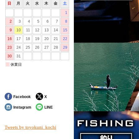
Facebook
X
Instagram
LINE
Tweets by toyokuni_kochi