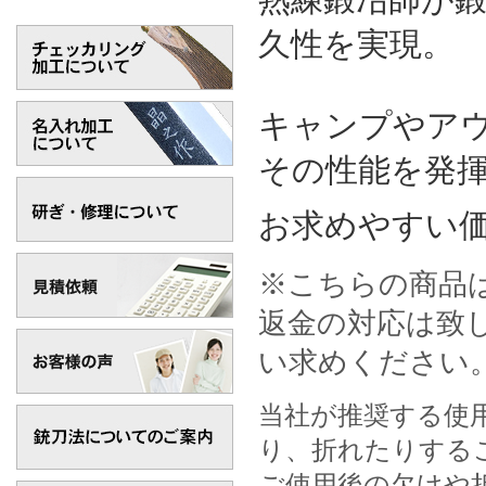
久性を実現。
キャンプやア
その性能を発
お求めやすい
※こちらの商品
返金の対応は致
い求めください
当社が推奨する使
り、折れたりする
ご使用後の欠けや