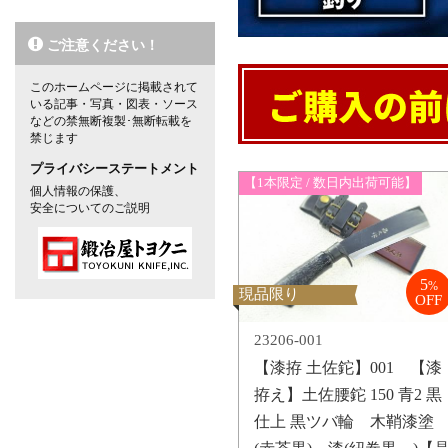
ご注意ください！
このホームページに掲載されて
いる記事・写真・図表・ソース
などの禁無断複製･無断転載を
禁じます
プライバシーステートメント
【1本限定 / 数日内出荷可能】
個人情報の保護、
安全についてのご説明
5
%
現品限り
OFF
23206-001
【漆拵 土佐鉈】001 【漆
拵え】土佐腰鉈 150 青2 黒
仕上 黒ツバ輪 木鞘漆塗