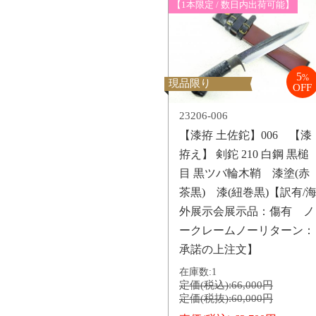
【1本限定 / 数日内出荷可能】
5
%
現品限り
OFF
23206-006
【漆拵 土佐鉈】006 【漆
拵え】 剣鉈 210 白鋼 黒槌
目 黒ツバ輪木鞘 漆塗(赤
茶黒) 漆(紐巻黒)【訳有/
外展示会展示品：傷有 ノ
ークレームノーリターン：
承諾の上注文】
在庫数:
1
定価(税込):
66,000円
定価(税抜):
60,000円