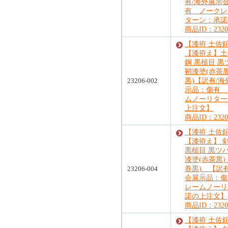
有/海外展示
有 ノークレ
ターン：承諾
商品ID：23206
【漆拵 土佐
【漆拵え】土佐
鋼 黒槌目 
鞘漆塗(赤茶黒
23206-002
黒)【訳有/
示品：傷有 
ムノーリター
上注文】
商品ID：23206
【漆拵 土佐
【漆拵え】 剣鉈
黒槌目 黒ツ
漆塗(赤茶黒
23206-004
巻黒) 【訳
会展示品：傷
レームノーリ
諾の上注文】
商品ID：23206
【漆拵 土佐