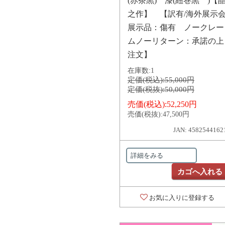
(赤茶黒) 漆(紐巻黒 )【
之作】 【訳有/海外展示
展示品：傷有 ノークレー
ムノーリターン：承諾の上
注文】
在庫数:
1
定価(税込):
55,000円
定価(税抜):
50,000円
売価(税込):
52,250円
売価(税抜):
47,500円
JAN: 4582544162
詳細をみる
カゴへ入れる
お気に入りに登録する