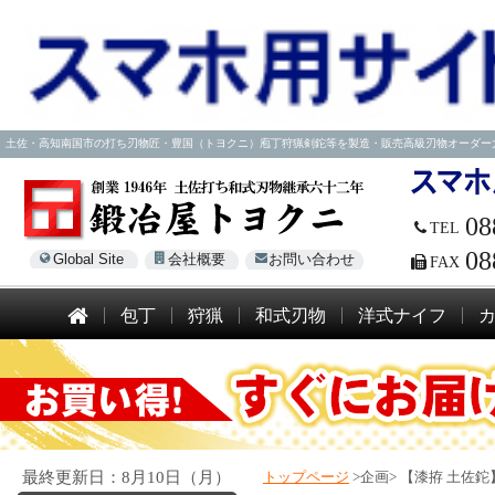
土佐・高知南国市の打ち刃物匠・豊国（トヨクニ）庖丁狩猟剣鉈等を製造・販売高級刃物オーダー大歓迎！電話
08
TEL
08
Global Site
会社概要
お問い合わせ
FAX
包丁
狩猟
和式刃物
洋式ナイフ
最終更新日：8月10日（月）
トップページ
>企画>
【漆拵 土佐鉈