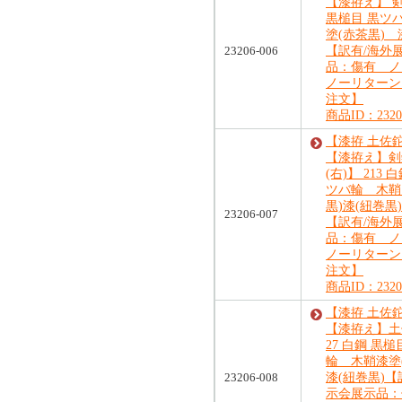
【漆拵え】 剣鉈
黒槌目 黒ツ
塗(赤茶黒) 
23206-006
【訳有/海外
品：傷有 ノ
ノーリターン
注文】
商品ID：23206
【漆拵 土佐
【漆拵え】剣
(右)】 213 
ツバ輪 木鞘
黒)漆(紐巻黒
23206-007
【訳有/海外
品：傷有 ノ
ノーリターン
注文】
商品ID：23206
【漆拵 土佐
【漆拵え】土佐
27 白鋼 黒槌
輪 木鞘漆塗
23206-008
漆(紐巻黒)【
示会展示品：