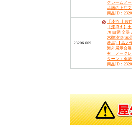
クレームノー
承諾の上注文
商品ID：23206
【漆拵 土佐
【漆拵え】土佐
70 白鋼 全
木鞘漆塗(赤茶
23206-009
巻黒)【晶之
海外展示会展
有 ノークレ
ターン：承諾
商品ID：23206