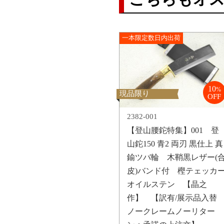
一本限定数日内出荷
10
%
現品限り
OFF
2382-001
【登山腰鉈特集】001 登
山鉈150 青2 両刃 黒仕上 真
鍮ツバ輪 木鞘黒レザー(
皮)バンド付 樫テェッカ
オイルステン 【晶之
作】 【訳有/展示品入
ノークレームノーリター