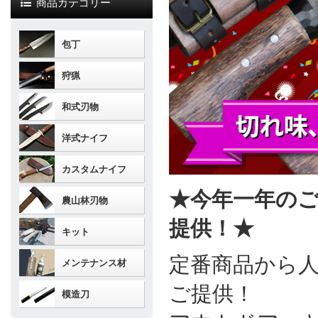
商品カテゴリー
包丁
狩猟
和式刃物
洋式ナイフ
カスタムナイフ
★今年一年の
農山林刃物
提供！★
キット
定番商品から
メンテナンス材
ご提供！
模造刀