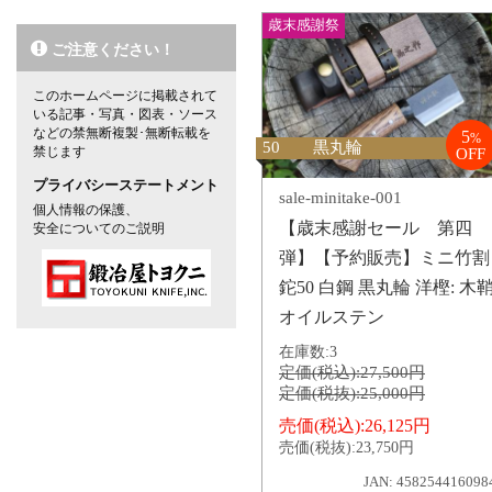
歳末感謝祭
ご注意ください！
このホームページに掲載されて
いる記事・写真・図表・ソース
などの禁無断複製･無断転載を
5
%
50 黒丸輪
禁じます
OFF
プライバシーステートメント
sale-minitake-001
個人情報の保護、
【歳末感謝セール 第四
安全についてのご説明
弾】【予約販売】ミニ竹割
鉈50 白鋼 黒丸輪 洋樫: 木
オイルステン
在庫数:
3
定価(税込):
27,500円
定価(税抜):
25,000円
売価(税込):
26,125円
売価(税抜):
23,750円
JAN: 458254416098