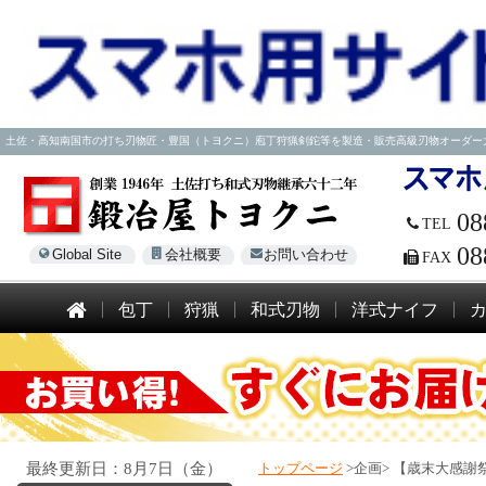
土佐・高知南国市の打ち刃物匠・豊国（トヨクニ）庖丁狩猟剣鉈等を製造・販売高級刃物オーダー大歓迎！電話
08
TEL
08
Global Site
会社概要
お問い合わせ
FAX
包丁
狩猟
和式刃物
洋式ナイフ
最終更新日：8月7日（金）
トップページ
>企画>
【歳末大感謝祭