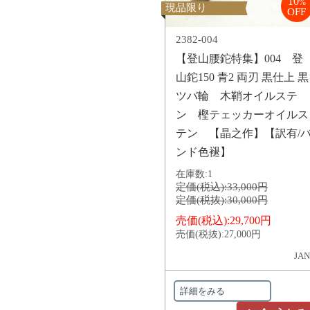
10
%
現品限り
OFF
2382-004
【登山腰鉈特集】004 登
山鉈150 青2 両刃 黒仕上 黒
ツバ輪 木鞘オイルステ
ン 樫テェッカーオイルス
テン 【晶之作】【訳有/
ンド色褪】
在庫数:
1
定価(税込):
33,000円
定価(税抜):
30,000円
売価(税込):
29,700円
売価(税抜):
27,000円
JAN
詳細をみる