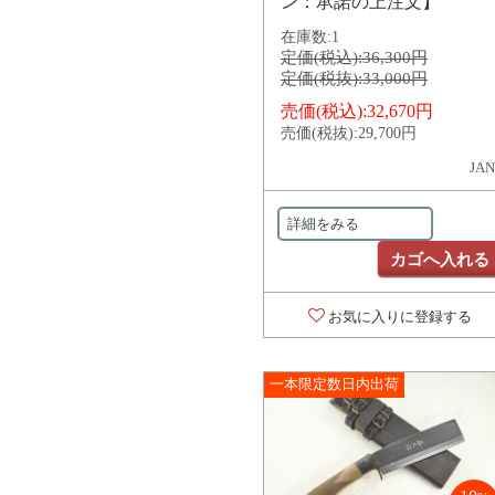
ン：承諾の上注文】
在庫数:
1
定価(税込):
36,300円
定価(税抜):
33,000円
売価(税込):
32,670円
売価(税抜):
29,700円
JAN
詳細をみる
カゴへ入れる
お気に入りに登録する
一本限定数日内出荷