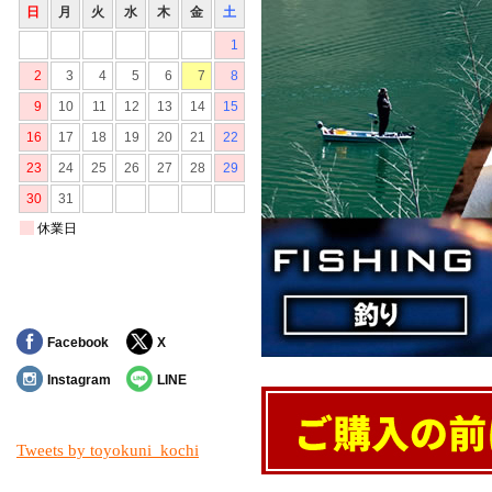
Facebook
X
Instagram
LINE
Tweets by toyokuni_kochi