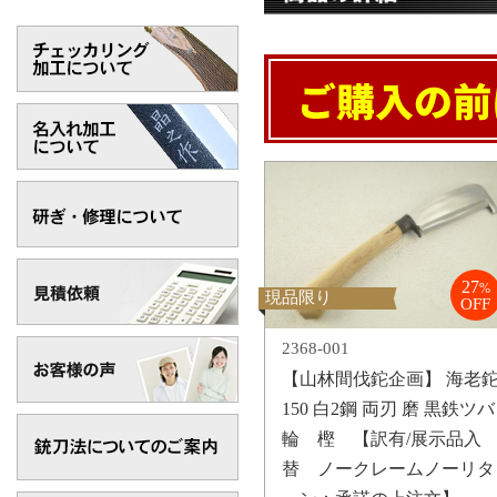
27
%
現品限り
OFF
2368-001
【山林間伐鉈企画】 海老
150 白2鋼 両刃 磨 黒鉄ツバ
輪 樫 【訳有/展示品入
替 ノークレームノーリタ