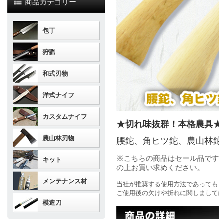
商品カテゴリー
包丁
狩猟
和式刃物
洋式ナイフ
カスタムナイフ
★切れ味抜群！本格農具
農山林刃物
腰鉈、角ヒツ鉈、農山林
※こちらの商品はセール品です
キット
の上お買い求めください。
メンテナンス材
当社が推奨する使用方法であっても
ご使用後の欠けや折れに関しまして
模造刀