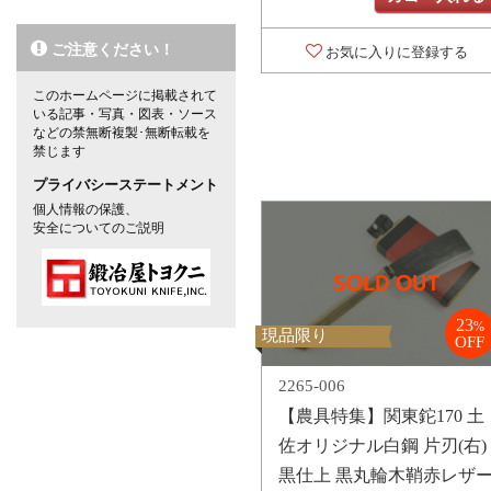
ご注意ください！
お気に入りに登録する
このホームページに掲載されて
いる記事・写真・図表・ソース
などの禁無断複製･無断転載を
対象の商品が存在
禁じます
プライバシーステートメント
個人情報の保護、
安全についてのご説明
23
%
現品限り
OFF
2265-006
【農具特集】関東鉈170 土
佐オリジナル白鋼 片刃(右)
黒仕上 黒丸輪木鞘赤レザ