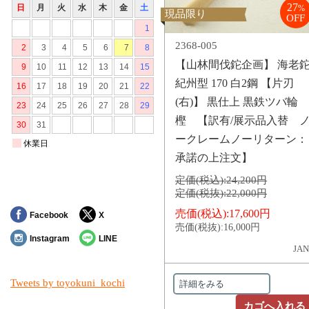
27
%
現品限り
OFF
2368-005
【山林間伐鉈企画】 海老
紀州型 170 白2鋼 【片刃
(右)】 黒仕上 黒鉄ツバ輪
樫 【訳有/展示品入替 
ークレームノーリターン：
承諾の上注文】
定価(税込):
24,200円
定価(税抜):
22,000円
売価(税込):
17,600円
Facebook
X
売価(税抜):
16,000円
Instagram
LINE
JAN
Tweets by toyokuni_kochi
詳細をみる
カゴへ入れる