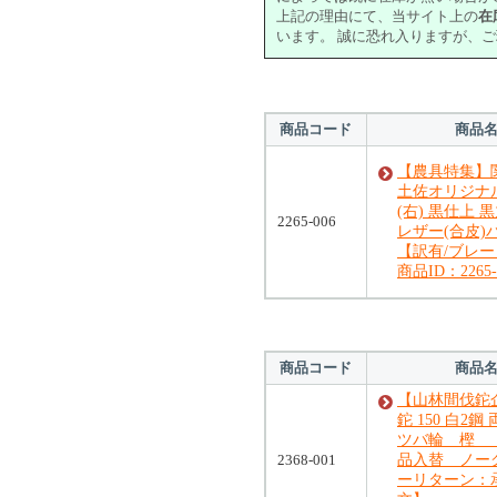
上記の理由にて、当サイト上の
在
います。 誠に恐れ入りますが、
商品コード
商品
【農具特集】関
土佐オリジナ
(右) 黒仕上
2265-006
レザー(合皮)
【訳有/ブレ
商品ID：2265-
商品コード
商品
【山林間伐鉈
鉈 150 白2鋼
ツバ輪 樫 
2368-001
品入替 ノー
ーリターン：