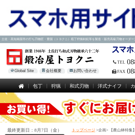
土佐・高知南国市の打ち刃物匠・豊国（トヨクニ）庖丁狩猟剣鉈等を製造・販売高級刃物オーダー大歓迎！電話
08
TEL
08
Global Site
会社概要
お問い合わせ
FAX
包丁
狩猟
和式刃物
洋式ナイフ
最終更新日：8月7日（金）
トップページ
>企画>
【農山林特集】