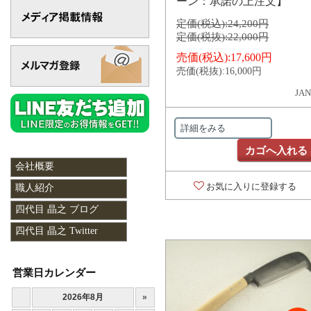
ーン：承諾の上注文】
定価(税込):
24,200円
定価(税抜):
22,000円
売価(税込):
17,600円
売価(税抜):
16,000円
JAN
詳細をみる
カゴへ入れる
会社概要
お気に入りに登録する
職人紹介
四代目 晶之 ブログ
四代目 晶之 Twitter
営業日カレンダー