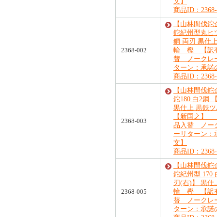
文】
商品ID：2368-
【山林間伐鉈
鉈紀州型丸ヒツ 
鋼 両刃 黒仕
2368-002
輪 樫 【訳
替 ノークレ
ターン：承諾
商品ID：2368-
【山林間伐鉈
鉈180 白2鋼 
黒仕上 黒鉄
【新国之】 
2368-003
品入替 ノー
ーリターン：
文】
商品ID：2368-
【山林間伐鉈
鉈紀州型 170
刃(右)】 黒
2368-005
輪 樫 【訳
替 ノークレ
ターン：承諾