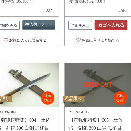
価(税抜):
35,100円
売価(税抜):
32,400円
JAN:
JAN:
入荷アラート
カゴへ入れる
詳細をみる
詳細をみる
お気に入りに登録する
お気に入りに登録する
10
10
%
%
品限り
現品限り
OFF
OFF
3194-004
23194-005
【狩猟鉈特集】004 土佐
【狩猟鉈特集】005 土佐
 剣鉈 300 白鋼 黒槌目
鍛 剣鉈 300 白鋼 黒槌目