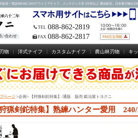
088-862-2819アウトドアナイフ、メンテナンス等 3万本以上 通信販売。日本製刃物をEMSにて
088-862-2819
TEL
088-862-2817
問い合わせ
FAX
FAX注文用紙
刃物
洋式ナイフ
カスタムナイフ
農山林刃物
キ
プページ
>企画>
【狩猟剣鉈特集】/通販 販売 鍛冶屋トヨクニ
狩猟剣鉈特集】
熟練ハンター愛用 240/2