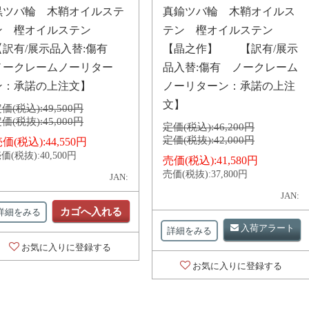
黒ツバ輪 木鞘オイルステ
真鍮ツバ輪 木鞘オイルス
ン 樫オイルステン
テン 樫オイルステン
【訳有/展示品入替:傷有
【晶之作】 【訳有/展示
ノークレームノーリター
品入替:傷有 ノークレーム
ン：承諾の上注文】
ノーリターン：承諾の上注
文】
価(税込):
49,500円
価(税抜):
45,000円
定価(税込):
46,200円
定価(税抜):
42,000円
価(税込):
44,550円
価(税抜):
40,500円
売価(税込):
41,580円
売価(税抜):
37,800円
JAN:
JAN:
カゴへ入れる
詳細をみる
入荷アラート
詳細をみる
お気に入りに登録する
お気に入りに登録する