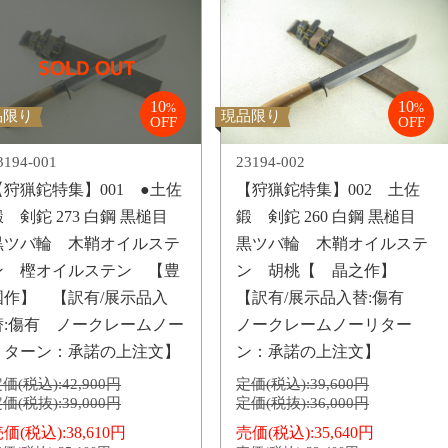
10
10
%
%
品限り
現品限り
OFF
OFF
3194-001
23194-002
【狩猟鉈特集】001 ●土佐
【狩猟鉈特集】002 土佐
 剣鉈 273 白鋼 黒槌目
鍛 剣鉈 260 白鋼 黒槌目
黒ツバ輪 木鞘オイルステ
黒ツバ輪 木鞘オイルステ
ン 樫オイルステン 【豊
ン 胡桃【 晶之作】
国作】 【訳有/展示品入
【訳有/展示品入替:傷有
替:傷有 ノークレームノー
ノークレームノーリター
リターン：承諾の上注文】
ン：承諾の上注文】
価(税込):
42,900円
定価(税込):
39,600円
価(税抜):
39,000円
定価(税抜):
36,000円
価(税込):
38,610円
売価(税込):
35,640円