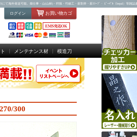
海外発送可能。畑仕事・山(山林)・狩猟・竹細工・薪割斧・薪ｽﾄｰﾌﾞ・ ﾋﾞｰﾊﾟﾙ（bepal）等雑
お買い物カゴ
ログイン
ット
メンテナンス材
模造刀
70/300