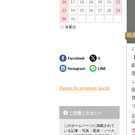
現
2
Facebook
X
鍛
Instagram
LINE
Tweets by toyokuni_kochi
ご注意ください！
定
定
このホームページに掲載されて
売
いる記事・写真・図表・ソース