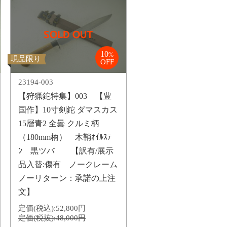
10
%
現品限り
OFF
23194-003
【狩猟鉈特集】003 【豊
国作】10寸剣鉈 ダマスカス
15層青2 全曇 クルミ柄
（180mm柄） 木鞘ｵｲﾙｽﾃ
ﾝ 黒ツバ 【訳有/展示
品入替:傷有 ノークレーム
ノーリターン：承諾の上注
文】
定価(税込):
52,800円
定価(税抜):
48,000円