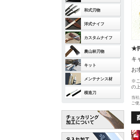
和式刃物
洋式ナイフ
カスタムナイフ
★
農山林刃物
キ
キット
お
メンテナンス材
※
の
模造刀
当社
ご使