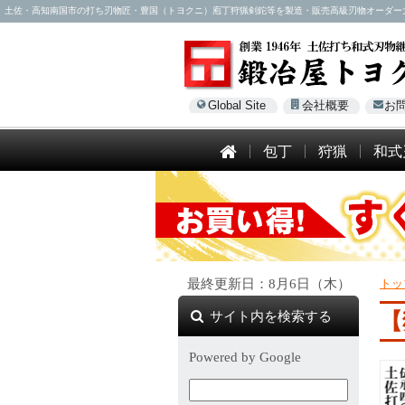
土佐・高知南国市の打ち刃物匠・豊国（トヨクニ）庖丁狩猟剣鉈等を製造・販売高級刃物オーダー大歓迎！電話
Global Site
会社概要
お
包丁
狩猟
和式
最終更新日：8月6日（木）
トッ
サイト内を検索する
【
Powered by Google