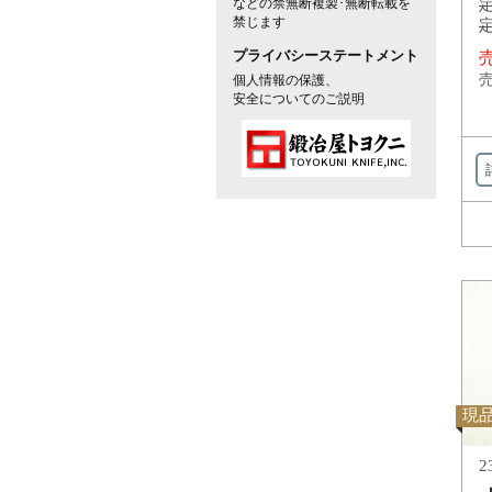
などの禁無断複製･無断転載を
定
禁じます
定
プライバシーステートメント
売
売
個人情報の保護、
安全についてのご説明
現
2