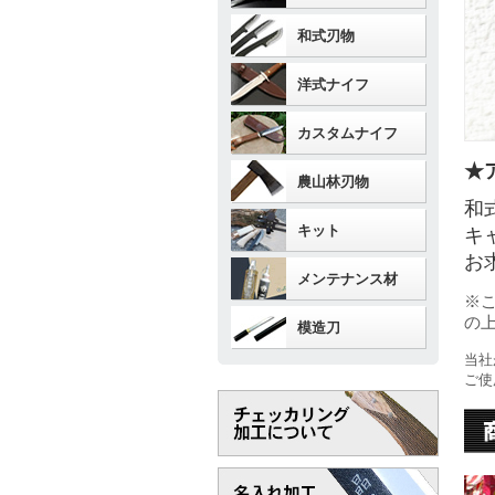
和式刃物
洋式ナイフ
カスタムナイフ
★
農山林刃物
和
キット
キ
お
メンテナンス材
※
の
模造刀
当社
ご使