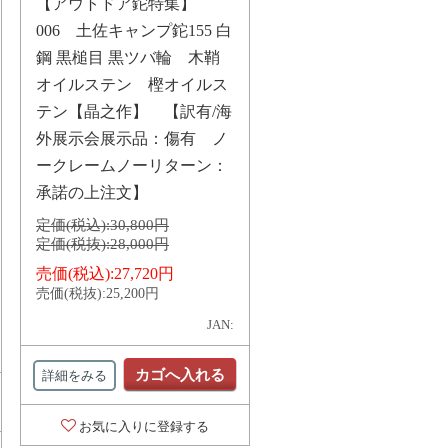
【アウトドア鉈特集】
006 土佐キャンプ鉈155 白
鋼 黒槌目 黒ツバ輪 木鞘
オイルステン 樫オイルス
テン【晶之作】 【訳有/海
外展示会展示品：傷有 ノ
ークレームノーリターン：
承諾の上注文】
定価(税込):
30,800円
定価(税抜):
28,000円
売価(税込):
27,720円
売価(税抜):
25,200円
JAN:
カゴへ入れる
詳細をみる
お気に入りに登録する