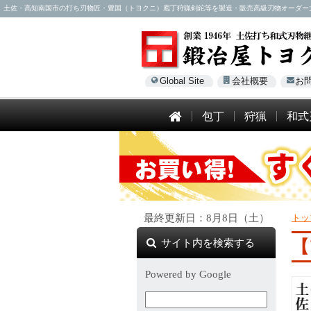
土佐・高知南国市の打ち刃物匠・豊国（トヨクニ）庖丁狩猟剣鉈等を製造・販売高級刃物オーダー大歓迎！電話
Global Site
会社概要
お
包丁
狩猟
和式
最終更新日：8月8日（土）
トッ
サイト内を検索する
【
Powered by Google