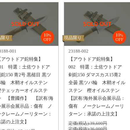
10
10
%
%
品限り
現品限り
OFF
OFF
3188-001
23188-002
【アウトドア鉈特集】
【アウトドア鉈特集】
001 特選：土佐ウトドア
002 特選：土佐ウトドア
鉈150 青2号 黒槌目 黒ツ
剣鉈150 ダマスカス15青2
バ輪 木鞘オイルステン
全曇 黒ツバ輪 木鞘オイル
樫テェッカーオイルステ
ステン 樫オイルステン
ン 【豊國作】 【訳有/海
【訳有/海外展示会展示品：
外展示会展示品：傷有 ノ
傷有 ノークレームノーリ
ークレームノーリターン：
ターン：承諾の上注文】
承諾の上注文】
定価(税込):
39,600円
定価(税抜):
36,000円