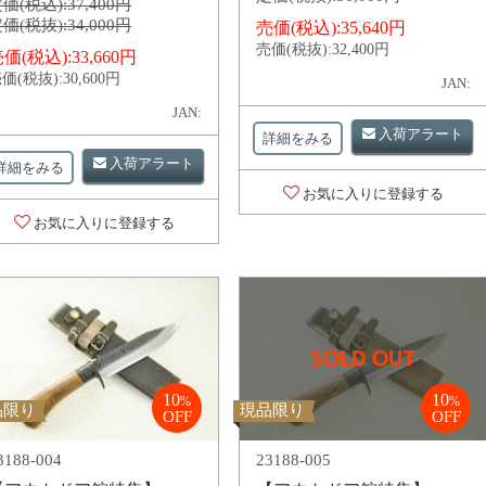
価(税込):
37,400円
価(税抜):
34,000円
売価(税込):
35,640円
売価(税抜):
32,400円
価(税込):
33,660円
価(税抜):
30,600円
JAN:
JAN:
入荷アラート
詳細をみる
入荷アラート
詳細をみる
お気に入りに登録する
お気に入りに登録する
10
10
%
%
品限り
現品限り
OFF
OFF
3188-004
23188-005