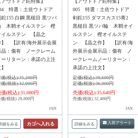
【アウトドア鉈特集】
【アウトドア鉈特集】
004 特選：土佐ウトドア
005 特選：土佐ウトドア
剣鉈155 白鋼 黒槌目 黒ツバ
剣鉈155 ダマスカス15青2
輪 木鞘オイルステン 樫
黒槌目 黒ツバ輪 木鞘オイ
オイルステン 【晶之
ルステン 樫オイルステ
作】 【訳有/海外展示会展
ン 【晶之作】 【訳有/海
示品：傷有 ノークレーム
外展示会展示品：傷有 ノ
ノーリターン：承諾の上注
ークレームノーリターン：
文】
承諾の上注文】
価(税込):
35,200円
定価(税込):
39,600円
価(税抜):
32,000円
定価(税抜):
36,000円
価(税込):
31,680円
売価(税込):
35,640円
価(税抜):
28,800円
売価(税抜):
32,400円
JAN:
JAN:
入荷アラート
カゴへ入れる
詳細をみる
詳細をみる