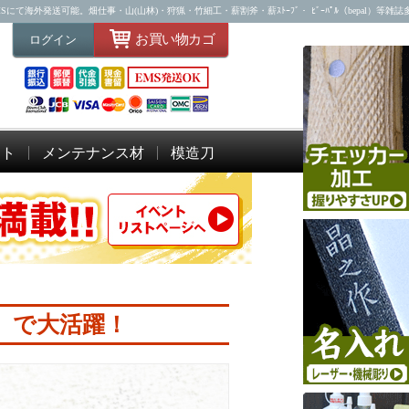
海外発送可能。畑仕事・山(山林)・狩猟・竹細工・薪割斧・薪ｽﾄｰﾌﾞ・ ﾋﾞｰﾊﾟﾙ（bepal）等雑
お買い物カゴ
ログイン
ット
メンテナンス材
模造刀
 で大活躍！