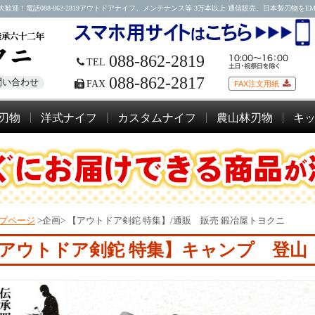
088-862-2819アウトドアナイフ、メンテナンス等 3万本以上 通信販売。日本製刃物をEMSにて
088-862-2819
TEL
088-862-2817
問い合わせ
FAX
FAX注文用紙
刃物
洋式ナイフ
カスタムナイフ
農山林刃物
キ
プページ
>企画>
【アウトドア剣鉈 特集】/通販 販売 鍛冶屋トヨクニ
アウトドア剣鉈 特集】キャンプ 登山