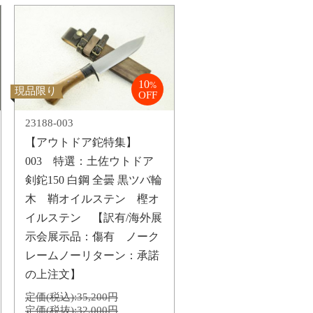
10
%
現品限り
OFF
23188-003
【アウトドア鉈特集】
003 特選：土佐ウトドア
剣鉈150 白鋼 全曇 黒ツバ輪
木 鞘オイルステン 樫オ
イルステン 【訳有/海外展
示会展示品：傷有 ノーク
レームノーリターン：承諾
の上注文】
定価(税込):
35,200円
定価(税抜):
32,000円