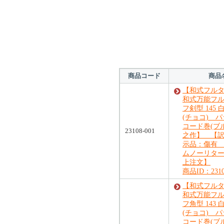
対象の商品が存在
商品コード
商品
【和式フル
和式万能フ
フ剣型 145
(チョコ) 
コード巻(ブ
23108-001
之作】 【訳
示品：傷有
ムノーリタ
上注文】
商品ID：2310
【和式フル
和式万能フ
フ角型 143
(チョコ) 
コード巻(ブ