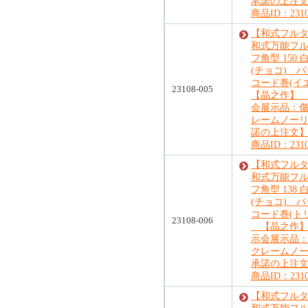
承諾の上注
商品ID：2310
【和式フル
和式万能フ
フ角型 150
(チョコ) 
コード巻(イ
23108-005
【晶之作】 
会展示品：
レームノー
諾の上注文
商品ID：2310
【和式フル
和式万能フ
フ角型 138
(チョコ) 
コード巻(ト
23108-006
【晶之作】
示会展示品
クレームノ
承諾の上注
商品ID：2310
【和式フル