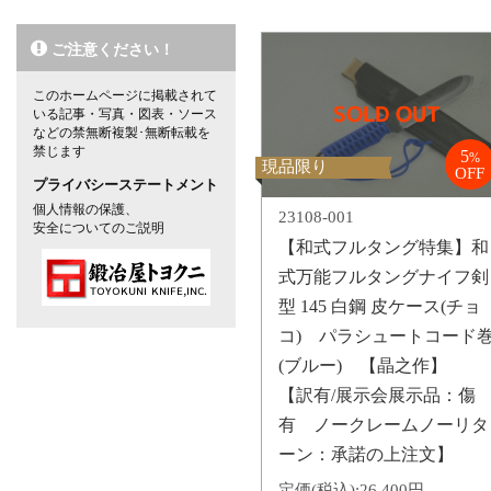
ご注意ください！
このホームページに掲載されて
いる記事・写真・図表・ソース
などの禁無断複製･無断転載を
禁じます
5
%
現品限り
OFF
プライバシーステートメント
個人情報の保護、
23108-001
安全についてのご説明
【和式フルタング特集】和
式万能フルタングナイフ剣
型 145 白鋼 皮ケース(チョ
コ) パラシュートコード
(ブルー) 【晶之作】
【訳有/展示会展示品：傷
有 ノークレームノーリタ
ーン：承諾の上注文】
定価(税込):
26,400円