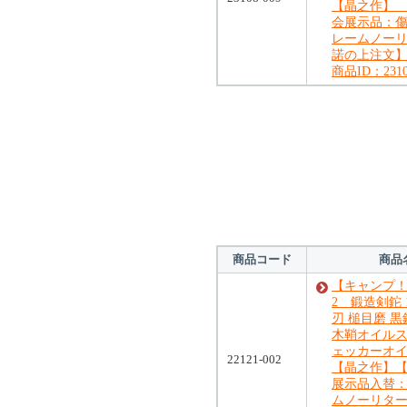
【晶之作】 
会展示品：
レームノー
諾の上注文
商品ID：2310
対象の商品が存在
対象の商品が存在
商品コード
商品
【キャンプ！
2 鍛造剣鉈 1
刃 槌目磨 
木鞘オイル
ェッカーオ
22121-002
【晶之作】【
展示品入替
ムノーリタ