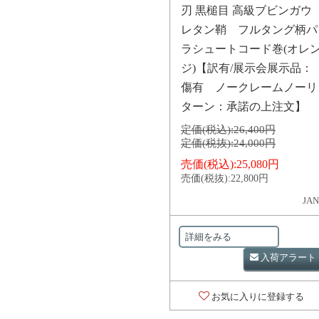
刃 黒槌目 高級ブビンガウ
レタン鞘 フルタング柄パ
ラシュートコード巻(オレ
ジ)【訳有/展示会展示品：
傷有 ノークレームノーリ
ターン：承諾の上注文】
定価(税込):
26,400円
定価(税抜):
24,000円
売価(税込):
25,080円
売価(税抜):
22,800円
JAN
詳細をみる
入荷アラート
お気に入りに登録する