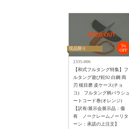
5
%
現品限り
OFF
2335-006
【和式フルタング特集】フ
ルタング遊び鉈92 白鋼 両
刃 槌目磨 皮ケース(チョ
コ) フルタング柄パラシ
ートコード巻(オレンジ)
【訳有/展示会展示品：傷
有 ノークレームノーリタ
ーン：承諾の上注文】