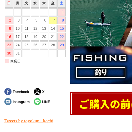
Facebook
X
Instagram
LINE
Tweets by toyokuni_kochi
対象の商品が存在