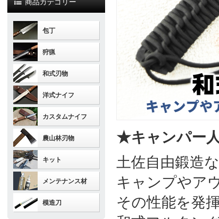
商品カテゴリー
包丁
狩猟
和式刃物
洋式ナイフ
カスタムナイフ
★キャンパー
農山林刃物
土佐自由鍛造
キット
キャンプやア
メンテナンス材
その性能を発揮
模造刀