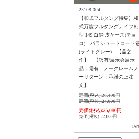
23108-004
【和式フルタング特集】和
式万能フルタングナイフ剣
型 149 白鋼 皮ケース(チョ
コ) パラシュートコード
(ライトグレー) 【晶之
作】 【訳有/展示会展示
品：傷有 ノークレームノ
ーリターン：承諾の上注
文】
定価(税込):
26,400円
定価(税抜):
24,000円
売価(税込):
25,080円
売価(税抜):
22,800円
JAN