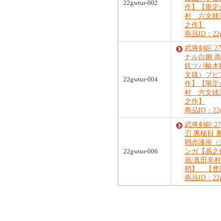
22gwtur-002
作】【限定
村 六文銭
之作】
商品ID：22gw
武将剣鉈 2
ナル白鋼 両
鉄ツバ輪木
文銭）ブビ
22gwtur-004
作】【限定
村 六文銭
之作】
商品ID：22gw
武将剣鉈 270
刃 黒槌目 
鞘赤漆拵（
22gwtur-006
ンガ【晶之
画/真田幸
鞘】 【豊
商品ID：22gw