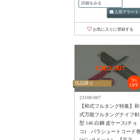
詳細をみる
入荷アラート
お気に入りに登録する
5
%
現品限り
OFF
23108-007
【和式フルタング特集】和
式万能フルタングナイフ剣
型 146 白鋼 皮ケース(チョ
コ) パラシュートコード
(ピンクドット) 【晶之