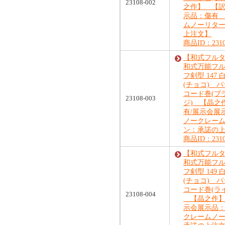
23108-002
之作】 【訳
示品：傷有
ムノーリタ
上注文】
商品ID：2310
【和式フル
和式万能フ
フ剣型 147
(チョコ) 
コード巻(ブ
23108-003
ジ) 【晶之
有/展示会
ノークレー
ン：承諾の
商品ID：2310
【和式フル
和式万能フ
フ剣型 149
(チョコ) 
コード巻(ラ
23108-004
【晶之作】
示会展示品
クレームノ