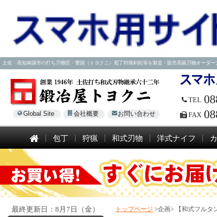
土佐・高知南国市の打ち刃物匠・豊国（トヨクニ）庖丁狩猟剣鉈等を製造・販売高級刃物オーダー大歓迎！電話
08
TEL
08
Global Site
会社概要
お問い合わせ
FAX
包丁
狩猟
和式刃物
洋式ナイフ
最終更新日：8月7日（金）
トップページ
>企画>
【和式フルタン