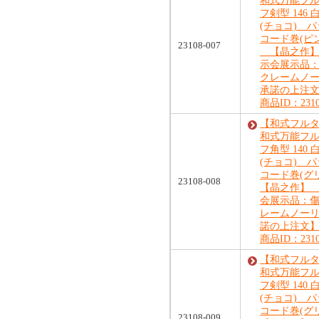
和式万能フ
フ剣型 146
(チョコ) 
コード巻(ピ
23108-007
【晶之作】
示会展示品
クレームノ
承諾の上注
商品ID：2310
【和式フル
和式万能フ
フ角型 140
(チョコ) 
コード巻(グ
23108-008
【晶之作】 
会展示品：
レームノー
諾の上注文
商品ID：2310
【和式フル
和式万能フ
フ剣型 140
(チョコ) 
コード巻(グ
23108-009