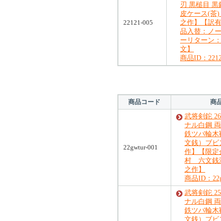
刃 黒槌目 
皮ケース(茶
22121-005
之作】【訳有
品入替：ノ
ーリターン
文】
商品ID：2212
商品コード
商
武将剣鉈 2
ナル白鋼 両
鉄ツバ輪木
文銭）ブビ
22gwtur-001
作】【限定
村 六文銭
之作】
商品ID：22gw
武将剣鉈 2
ナル白鋼 両
鉄ツバ輪木
文銭）ブビ