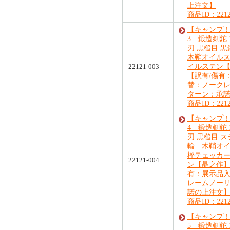
上注文】
商品ID：2212
【キャンプ！
3 鍛造剣鉈 1
刃 黒槌目 
木鞘オイル
22121-003
イルステン
【訳有/傷有
替：ノーク
ターン：承
商品ID：2212
【キャンプ！
4 鍛造剣鉈 1
刃 黒槌目 
輪 木鞘オ
樫テェッカ
22121-004
ン【晶之作】
有：展示品
レームノー
諾の上注文
商品ID：2212
【キャンプ！
5 鍛造剣鉈 1