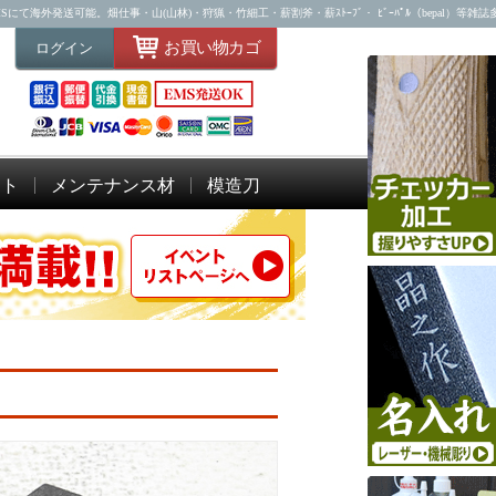
海外発送可能。畑仕事・山(山林)・狩猟・竹細工・薪割斧・薪ｽﾄｰﾌﾞ・ ﾋﾞｰﾊﾟﾙ（bepal）等雑
お買い物カゴ
ログイン
ット
メンテナンス材
模造刀