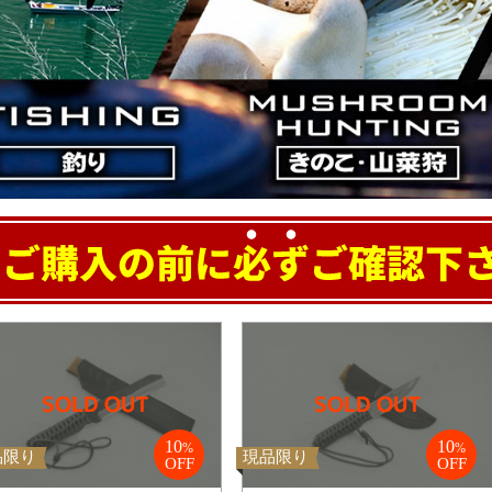
10
10
%
%
品限り
現品限り
OFF
OFF