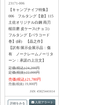
23171-006
【キャンプナイフ特集】
006 フルタング【遊】115
土佐オリジナル白鋼 両刃
槌目磨 皮ケース(チョコ)
フルタング【パラコード
巻】(緑) 【晶之作】
【訳有/展示会展示品：傷
有 ノークレームノーリタ
ーン：承諾の上注文】
定価(税込):
24,200円
定価(税抜):
22,000円
売価(税込):
21,780円
売価(税抜):
19,800円
JAN: 45825441614
入荷アラート
詳細をみる