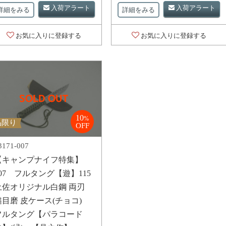
入荷アラート
入荷アラート
詳細をみる
詳細をみる
お気に入りに登録する
お気に入りに登録する
10
%
品限り
OFF
3171-007
【キャンプナイフ特集】
007 フルタング【遊】115
土佐オリジナル白鋼 両刃
槌目磨 皮ケース(チョコ)
フルタング【パラコード