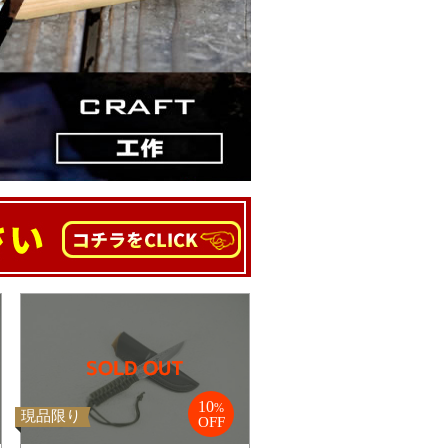
10
%
現品限り
OFF