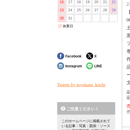
2
Facebook
X
Instagram
LINE
Tweets by toyokuni_kochi
定
定
売
ご注意ください！
売
このホームページに掲載されて
いる記事・写真・図表・ソース