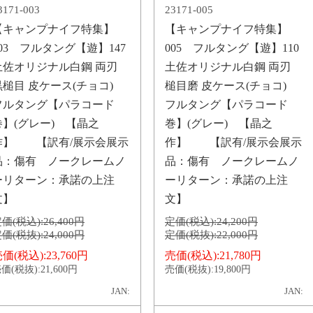
3171-003
23171-005
【キャンプナイフ特集】
【キャンプナイフ特集】
003 フルタング【遊】147
005 フルタング【遊】110
土佐オリジナル白鋼 両刃
土佐オリジナル白鋼 両刃
黒槌目 皮ケース(チョコ)
槌目磨 皮ケース(チョコ)
フルタング【パラコード
フルタング【パラコード
巻】(グレー) 【晶之
巻】(グレー) 【晶之
作】 【訳有/展示会展示
作】 【訳有/展示会展示
品：傷有 ノークレームノ
品：傷有 ノークレームノ
ーリターン：承諾の上注
ーリターン：承諾の上注
文】
文】
価(税込):
26,400円
定価(税込):
24,200円
価(税抜):
24,000円
定価(税抜):
22,000円
価(税込):
23,760円
売価(税込):
21,780円
価(税抜):
21,600円
売価(税抜):
19,800円
JAN:
JAN: