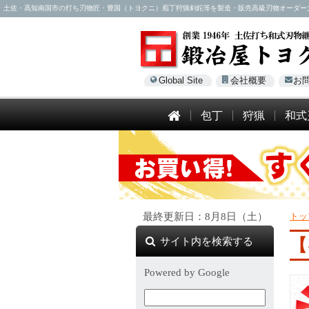
土佐・高知南国市の打ち刃物匠・豊国（トヨクニ）庖丁狩猟剣鉈等を製造・販売高級刃物オーダー大歓迎！電話
Global Site
会社概要
お
包丁
狩猟
和式
最終更新日：8月8日（土）
トッ
サイト内を検索する
【
Powered by Google