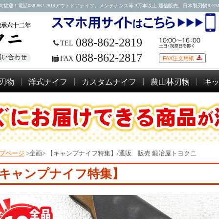
088-862-2819アウトドアナイフ、メンテナンス等 3万本以上 通信販売。日本製刃物をEMSにて
088-862-2819
TEL
088-862-2817
問い合わせ
FAX
FAX注文用紙
刃物
洋式ナイフ
カスタムナイフ
農山林刃物
キ
プページ
>企画>
【キャンプナイフ特集】/通販 販売 鍛冶屋トヨクニ
キャンプナイフ特集】