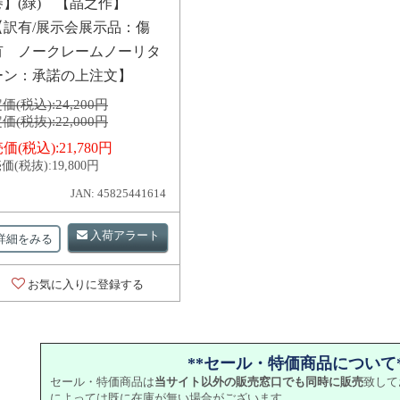
巻】(緑) 【晶之作】
【訳有/展示会展示品：傷
有 ノークレームノーリタ
ーン：承諾の上注文】
価(税込):
24,200円
価(税抜):
22,000円
価(税込):
21,780円
価(税抜):
19,800円
JAN: 45825441614
入荷アラート
詳細をみる
お気に入りに登録する
**セール・特価商品について*
セール・特価商品は
当サイト以外の販売窓口でも同時に販売
致して
によっては既に在庫が無い場合がございます。