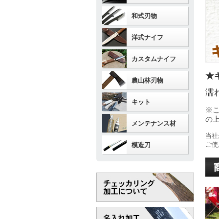
和式刃物
洋式ナイフ
カスタムナイフ
★
農山林刃物
濡
キット
※
の
メンテナンス材
当社
ご使
模造刀