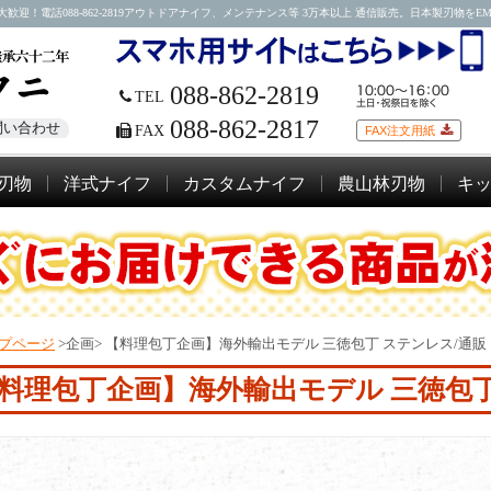
088-862-2819アウトドアナイフ、メンテナンス等 3万本以上 通信販売。日本製刃物をEMSにて
088-862-2819
TEL
088-862-2817
問い合わせ
FAX
FAX注文用紙
刃物
洋式ナイフ
カスタムナイフ
農山林刃物
キ
プページ
>企画>
【料理包丁企画】海外輸出モデル 三徳包丁 ステンレス/通販
料理包丁企画】海外輸出モデル 三徳包