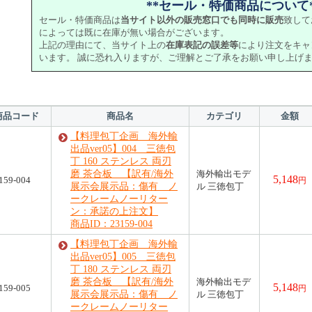
**セール・特価商品について*
セール・特価商品は
当サイト以外の販売窓口でも同時に販売
致して
によっては既に在庫が無い場合がございます。
上記の理由にて、当サイト上の
在庫表記の誤差等
により注文をキャ
います。 誠に恐れ入りますが、ご理解とご了承をお願い申し上げ
商品コード
商品名
カテゴリ
金額
【料理包丁企画 海外輸
出品ver05】004 三徳包
丁 160 ステンレス 両刃
磨 茶合板 【訳有/海外
海外輸出モデ
5,148
159-004
円
展示会展示品：傷有 ノ
ル 三徳包丁
ークレームノーリター
ン：承諾の上注文】
商品ID：23159-004
【料理包丁企画 海外輸
出品ver05】005 三徳包
丁 180 ステンレス 両刃
磨 茶合板 【訳有/海外
海外輸出モデ
5,148
159-005
円
展示会展示品：傷有 ノ
ル 三徳包丁
ークレームノーリター