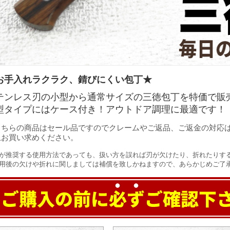
お手入れラクラク、錆びにくい包丁★
テンレス刃の小型から通常サイズの三徳包丁を特価で販
型タイプにはケース付き！アウトドア調理に最適です！
こちらの商品はセール品ですのでクレームやご返品、ご返金の対応
上お買い求めください。
が推奨する使用方法であっても、扱い方を誤れば刃が欠けたり、折れたりす
用後の欠けや折れに関しましては補償を致しかねますので、あらかじめご了