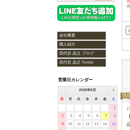
売
売
会社概要
職人紹介
四代目 晶之 ブログ
四代目 晶之 Twitter
営業日カレンダー
現
2
品