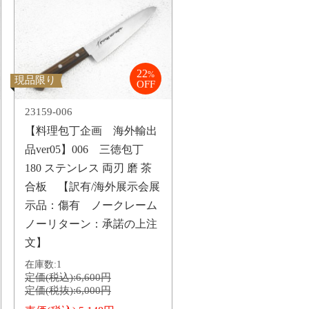
22
%
現品限り
OFF
23159-006
【料理包丁企画 海外輸出
品ver05】006 三徳包丁
180 ステンレス 両刃 磨 茶
合板 【訳有/海外展示会展
示品：傷有 ノークレーム
ノーリターン：承諾の上注
文】
在庫数:
1
定価(税込):
6,600円
定価(税抜):
6,000円