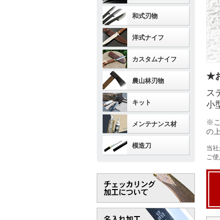
和式刃物
洋式ナイフ
カスタムナイフ
★
農山林刃物
ス
キット
小
※
メンテナンス材
の
模造刀
当社
ご使