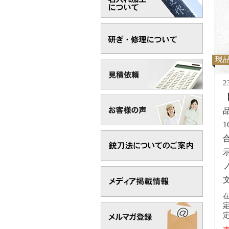
現
2
品
1
在
定
定