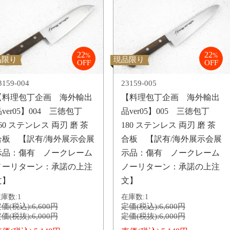
22
22
%
%
品限り
現品限り
OFF
OFF
3159-004
23159-005
【料理包丁企画 海外輸出
【料理包丁企画 海外輸出
ver05】004 三徳包丁
品ver05】005 三徳包丁
60 ステンレス 両刃 磨 茶
180 ステンレス 両刃 磨 茶
合板 【訳有/海外展示会展
合板 【訳有/海外展示会展
示品：傷有 ノークレーム
示品：傷有 ノークレーム
ノーリターン：承諾の上注
ノーリターン：承諾の上注
文】
文】
庫数:
1
在庫数:
1
価(税込):
6,600円
定価(税込):
6,600円
価(税抜):
6,000円
定価(税抜):
6,000円