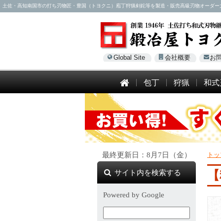
土佐・高知南国市の打ち刃物匠・豊国（トヨクニ）庖丁狩猟剣鉈等を製造・販売高級刃物オーダー大歓迎！電話
Global Site
会社概要
お
包丁
狩猟
和式
最終更新日：8月7日（金）
トッ
サイト内を検索する
【
Powered by Google