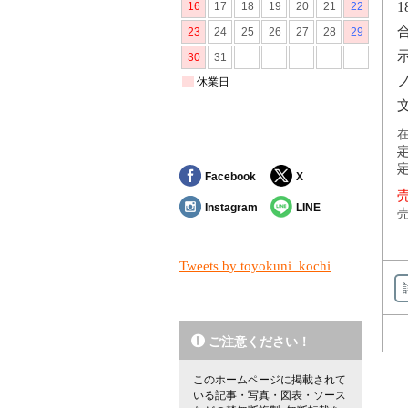
1
在
定
定
Facebook
X
売
Instagram
LINE
売
Tweets by toyokuni_kochi
ご注意ください！
このホームページに掲載されて
いる記事・写真・図表・ソース