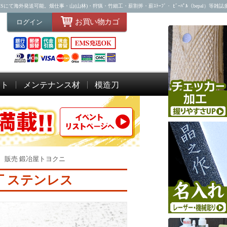
海外発送可能。畑仕事・山(山林)・狩猟・竹細工・薪割斧・薪ｽﾄｰﾌﾞ・ ﾋﾞｰﾊﾟﾙ（bepal）等雑
お買い物カゴ
ログイン
ット
メンテナンス材
模造刀
 販売 鍛冶屋トヨクニ
丁 ステンレス