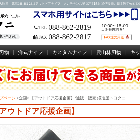
088-862-2819アウトドアナイフ、メンテナンス等 3万本以上 通信販売。日本製刃物をEMSにて
088-862-2819
TEL
088-862-2817
問い合わせ
FAX
FAX注文用紙
刃物
洋式ナイフ
カスタムナイフ
農山林刃物
キ
プページ
>企画>
【アウトドア応援企画】/通販 販売 鍛冶屋トヨクニ
アウトドア応援企画】