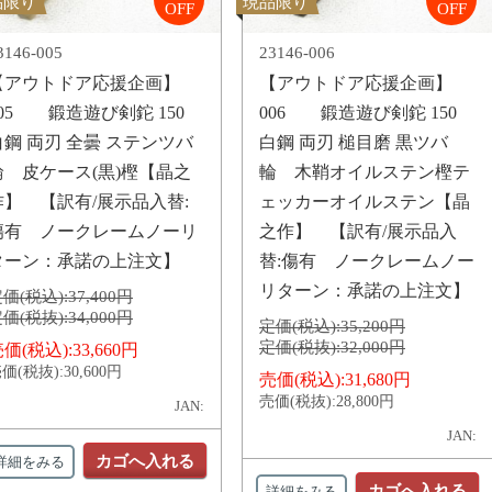
品限り
現品限り
OFF
OFF
3146-005
23146-006
【アウトドア応援企画】
【アウトドア応援企画】
005 鍛造遊び剣鉈 150
006 鍛造遊び剣鉈 150
白鋼 両刃 全曇 ステンツバ
白鋼 両刃 槌目磨 黒ツバ
輪 皮ケース(黒)樫【晶之
輪 木鞘オイルステン樫テ
作】 【訳有/展示品入替:
ェッカーオイルステン【晶
傷有 ノークレームノーリ
之作】 【訳有/展示品入
ターン：承諾の上注文】
替:傷有 ノークレームノー
リターン：承諾の上注文】
価(税込):
37,400円
価(税抜):
34,000円
定価(税込):
35,200円
定価(税抜):
32,000円
価(税込):
33,660円
価(税抜):
30,600円
売価(税込):
31,680円
売価(税抜):
28,800円
JAN:
JAN:
カゴへ入れる
詳細をみる
カゴへ入れる
詳細をみる