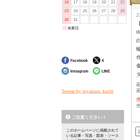
現
2
Facebook
X
Instagram
LINE
定
定
Tweets by toyokuni_kochi
売
売
ご注意ください！
このホームページに掲載されて
いる記事・写真・図表・ソース