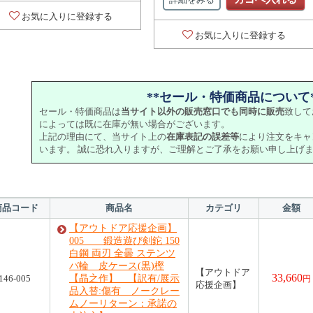
お気に入りに登録する
お気に入りに登録する
**セール・特価商品について*
セール・特価商品は
当サイト以外の販売窓口でも同時に販売
致して
によっては既に在庫が無い場合がございます。
上記の理由にて、当サイト上の
在庫表記の誤差等
により注文をキャ
います。 誠に恐れ入りますが、ご理解とご了承をお願い申し上げ
商品コード
商品名
カテゴリ
金額
【アウトドア応援企画】
005 鍛造遊び剣鉈 150
白鋼 両刃 全曇 ステンツ
バ輪 皮ケース(黒)樫
【アウトドア
33,660
146-005
【晶之作】 【訳有/展示
円
応援企画】
品入替:傷有 ノークレー
ムノーリターン：承諾の