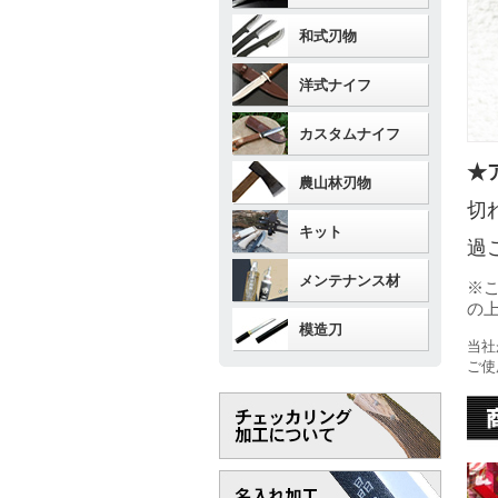
和式刃物
洋式ナイフ
カスタムナイフ
★
農山林刃物
切
キット
過
メンテナンス材
※
の
模造刀
当社
ご使