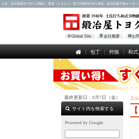
土佐・高知南国市の打ち刃物匠・豊国（トヨクニ）庖丁狩猟剣鉈等を製造・販売高級刃物オーダー大歓迎！電話
Global Site
会社概要
お
包丁
狩猟
和式
最終更新日：8月7日（金）
トッ
サイト内を検索する
【
Powered by Google