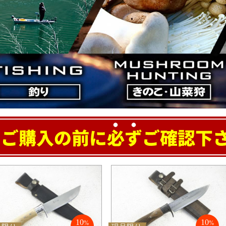
10
10
%
%