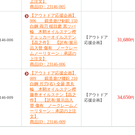
上注文】
商品ID：23146-005
【アウトドア応援企画】
006 鍛造遊び剣鉈 150
白鋼 両刃 槌目磨 黒ツバ
輪 木鞘オイルステン樫
テェッカーオイルステン
【アウトドア
31,680
146-006
円
【晶之作】 【訳有/展示
応援企画】
品入替:傷有 ノークレー
ムノーリターン：承諾の
上注文】
商品ID：23146-006
【アウトドア応援企画】
009 鍛造遊び腰鉈 210
白鋼 片刃(右) 全曇 黒丸
輪 木鞘オイルステン樫
藤巻オイルステン【晶之
【アウトドア
34,650
146-009
円
作】 【訳有/展示品入
応援企画】
替:傷有 ノークレームノ
ーリターン：承諾の上注
文】
商品ID：23146-009