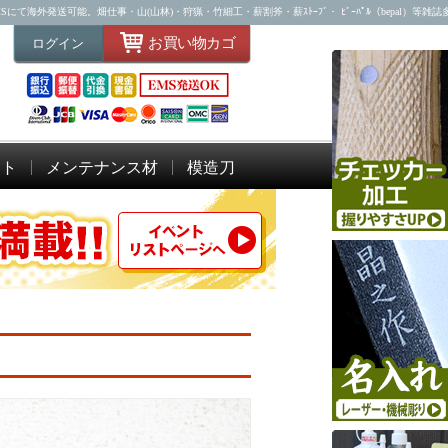
海外発送可能。畑仕事・山(山林)・狩猟・竹細工・薪割斧・薪ｽﾄｰﾌﾞ・ ﾋﾞｰﾊﾟﾙ（bepal）等雑
お買い物カゴ
ログイン
ット
メンテナンス材
模造刀