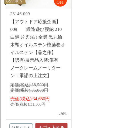
現品限り
OFF
23146-009
【アウトドア応援企画】
009 鍛造遊び腰鉈 210
白鋼 片刃(右) 全曇 黒丸輪
木鞘オイルステン樫藤巻オ
イルステン【晶之作】
【訳有/展示品入替:傷有
ノークレームノーリター
ン：承諾の上注文】
定価(税込):
38,500円
定価(税抜):
35,000円
売価(税込):
34,650円
売価(税抜):
31,500円
JAN:
カゴへ入れる
詳細をみる