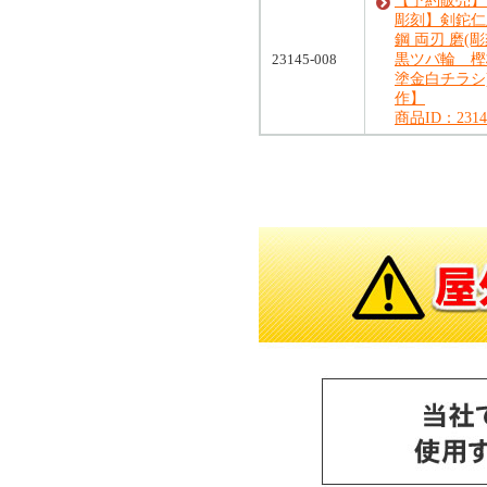
【予約販売】
彫刻】剣鉈仁王
鋼 両刃 磨(
23145-008
黒ツバ輪 樫
塗金白チラシ
作】
商品ID：23145