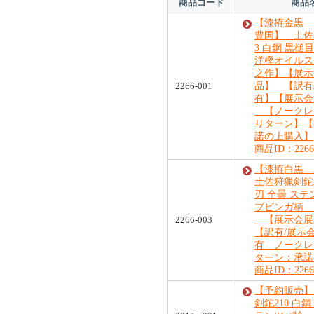
商品コード
商品
【漆拵金黒 
豊国】 土佐
3 白鋼 黒
洋樫オイルス
之作】【展示
2266-001
品】 【訳有
有】【展示会
【ノークレ
リターン】【
諾の上購入】
商品ID：2266
【漆拵白
土佐狩猟剣鉈2
刃 全曇 ス
ブビンガ柄 
2266-003
【展示会
【訳有/展示
有 ノークレ
ターン：承諾
商品ID：2266
【予約販売】
剣鉈210 白鋼