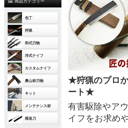
商品カテゴリー
包丁
狩猟
和式刃物
洋式ナイフ
カスタムナイフ
★狩猟のプロ
農山林刃物
ート★
キット
有害駆除やア
メンテナンス材
イフをお求め
模造刀