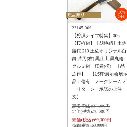
10
%
現品限り
OFF
23145-006
【狩猟ナイフ特集】006
【桜拵鞘】【胡桃鞘】土佐
腰鉈 210 土佐オリジナル白
鋼 片刃(右) 黒仕上 黒丸
クルミ鞘 桜巻(樫) 【晶
之作】 【訳有/展示会展
品：傷有 ノークレームノ
ーリターン：承諾の上注
文】
定価(税込):
77,000円
定価(税抜):
70,000円
売価(税込):
69,300円
売価(税抜):
63,000円