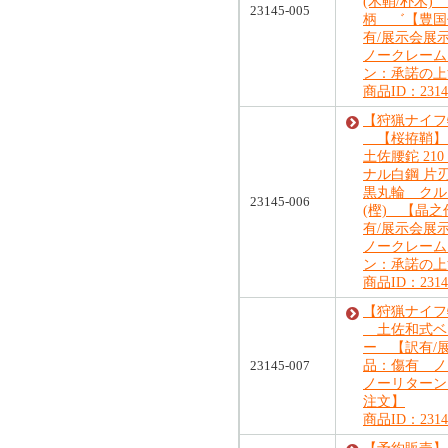
(木鞘/朴木)
23145-005
柄 ゛【豊国
有/展示会
ノークレーム
ン：承諾の上
商品ID：23145
【狩猟ナイフ
【桜拵鞘】
土佐腰鉈 21
ナル白鋼 片刃
黒丸輪 クル
23145-006
(樫) 【晶
有/展示会
ノークレーム
ン：承諾の上
商品ID：23145
【狩猟ナイフ
土佐和式ベ
ー 【訳有/
23145-007
品：傷有 ノ
ノーリターン
注文】
商品ID：23145