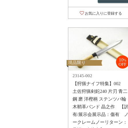
お気に入りに登録する
10
%
現品限り
OFF
23145-002
【狩猟ナイフ特集】002
土佐狩猟剣鉈240 片刃 青二
鋼 磨 洋樫柄 ステンツバ輪
木鞘革バンド 晶之作 【
有/展示会展示品：傷有 
ークレームノーリターン：