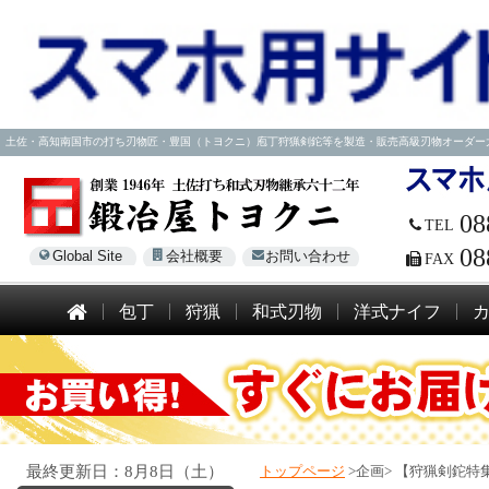
土佐・高知南国市の打ち刃物匠・豊国（トヨクニ）庖丁狩猟剣鉈等を製造・販売高級刃物オーダー大歓迎！電話
08
TEL
08
Global Site
会社概要
お問い合わせ
FAX
包丁
狩猟
和式刃物
洋式ナイフ
最終更新日：8月8日（土）
トップページ
>企画>
【狩猟剣鉈特集