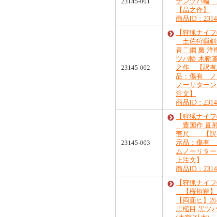
23145-001
テンツバ輪
【晶之作】
商品ID：23145
【狩猟ナイフ
土佐狩猟剣鉈
青二鋼 磨 洋
ツバ輪 木鞘
23145-002
之作 【訳有
品：傷有 ノ
ノーリターン
注文】
商品ID：23145
【狩猟ナイフ
豊国作 直射
壱尺 【訳
23145-003
示品：傷有 
ムノーリター
上注文】
商品ID：23145
【狩猟ナイフ
【桜拵鞘】
【両面ヒ】26
黒槌目 黒ツ