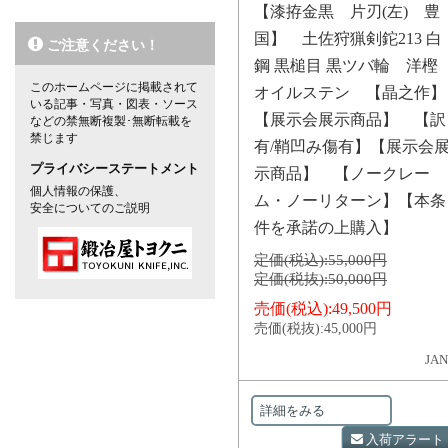
【漆拵金黒 片刃(左) 豊
国】 土佐狩猟剣鉈213 白
ご注意ください！
鋼 黒槌目 黒ツバ輪 洋樫
このホームページに掲載されて
オイルステン 【晶之作】
いる記事・写真・図表・ソース
【展示会展示商品】 【訳
などの禁無断複製･無断転載を
禁じます
有/鞘凹み傷有】【展示会
プライバシーステートメント
示商品】 【ノークレー
個人情報の保護、
ム・ノーリターン】【本条
安全についてのご説明
件を承諾の上購入】
定価(税込):
55,000円
定価(税抜):
50,000円
売価(税込):
49,500円
売価(税抜):
45,000円
JAN
詳細をみる
入荷アラート