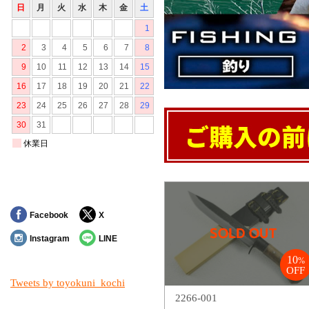
Facebook
X
Instagram
LINE
10
%
OFF
Tweets by toyokuni_kochi
2266-001