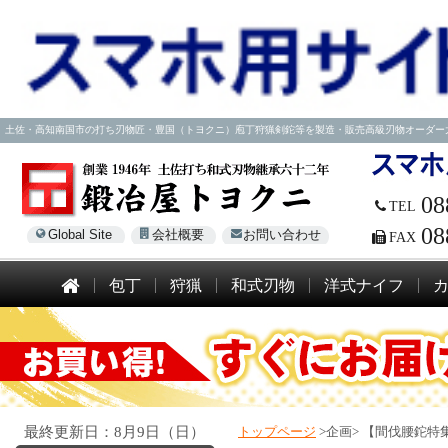
土佐・高知南国市の打ち刃物匠・豊国（トヨクニ）庖丁狩猟剣鉈等を製造・販売高級刃物オーダー大歓迎！電話
08
TEL
08
Global Site
会社概要
お問い合わせ
FAX
包丁
狩猟
和式刃物
洋式ナイフ
最終更新日：8月9日（日）
トップページ
>企画>
【間伐腰鉈特集