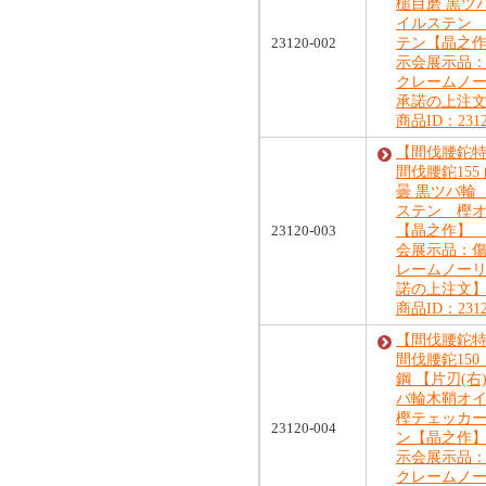
槌目磨 黒ツ
イルステン
23120-002
テン【晶之作
示会展示品
クレームノ
承諾の上注
商品ID：2312
【間伐腰鉈特
間伐腰鉈155
曇 黒ツバ輪
ステン 樫
23120-003
【晶之作】 
会展示品：
レームノー
諾の上注文
商品ID：2312
【間伐腰鉈特
間伐腰鉈150
鋼 【片刃(右
バ輪木鞘オ
樫テェッカ
23120-004
ン【晶之作】
示会展示品
クレームノ