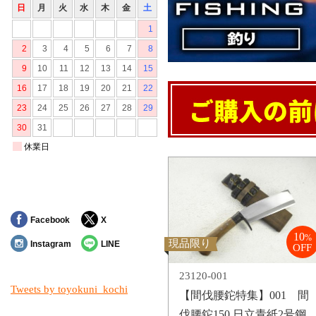
Facebook
X
10
%
現品限り
Instagram
LINE
OFF
23120-001
Tweets by toyokuni_kochi
【間伐腰鉈特集】001 間
伐腰鉈150 日立青紙2号鋼