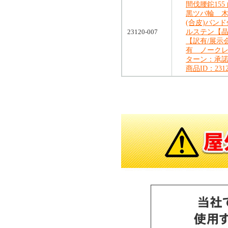
間伐腰鉈155
黒ツバ輪 
(合皮)バン
23120-007
ルステン【
【訳有/展示
有 ノーク
ターン：承
商品ID：2312