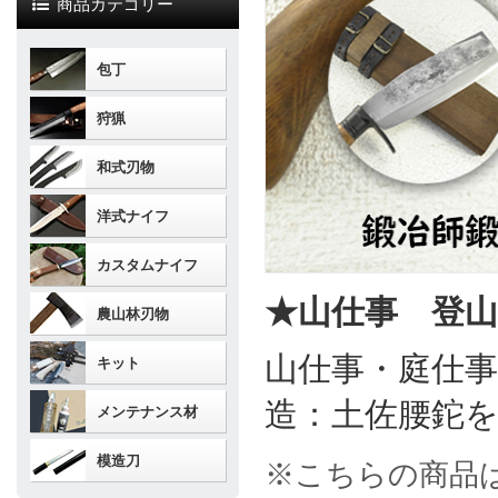
商品カテゴリー
包丁
狩猟
和式刃物
洋式ナイフ
カスタムナイフ
★山仕事 登
農山林刃物
山仕事・庭仕
キット
造：土佐腰鉈
メンテナンス材
模造刀
※こちらの商品