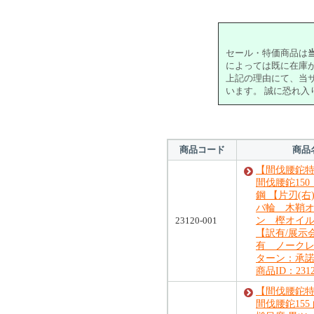
セール・特価商品は
によっては既に在庫
上記の理由にて、当
います。 誠に恐れ
商品コード
商品
【間伐腰鉈特
間伐腰鉈150
鋼 【片刃(右
バ輪 木鞘
23120-001
ン 樫オイ
【訳有/展示
有 ノーク
ターン：承
商品ID：2312
【間伐腰鉈特
間伐腰鉈155