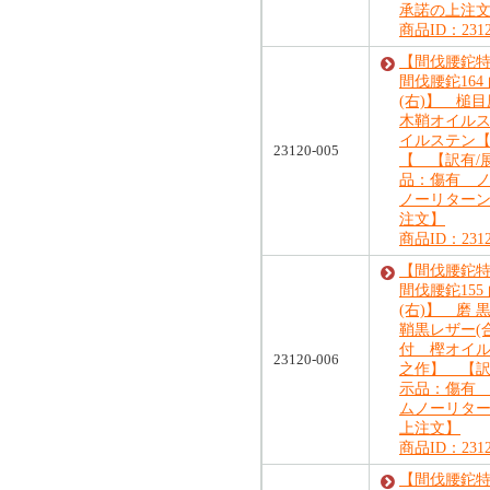
承諾の上注
商品ID：2312
【間伐腰鉈特
間伐腰鉈164
(右)】 槌目
木鞘オイル
イルステン
23120-005
【 【訳有/
品：傷有 
ノーリター
注文】
商品ID：2312
【間伐腰鉈特
間伐腰鉈155
(右)】 磨 
鞘黒レザー(
付 樫オイ
23120-006
之作】 【訳
示品：傷有
ムノーリタ
上注文】
商品ID：2312
【間伐腰鉈特