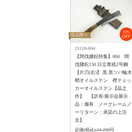
10
%
現品限り
OFF
23120-004
【間伐腰鉈特集】004 間
伐腰鉈150 日立青紙2号鋼
【片刃(右)】 黒 黒ツバ輪木
鞘オイルステン 樫テェッ
カーオイルステン【晶之
作】 【訳有/展示会展示
品：傷有 ノークレームノ
ーリターン：承諾の上注
文】
定価(税込):
24,200円