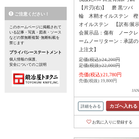
【片刃(右)】 磨 黒ツバ
ご注意ください！
輪 木鞘オイルステン 樫
オイルステン 【訳有/展
このホームページに掲載されて
いる記事・写真・図表・ソース
会展示品：傷有 ノークレ
などの禁無断複製･無断転載を
ームノーリターン：承諾の
禁じます
上注文】
プライバシーステートメント
個人情報の保護、
定価(税込):
24,200円
安全についてのご説明
定価(税抜):
22,000円
売価(税込):
21,780円
売価(税抜):
19,800円
JAN
カゴへ入れる
詳細をみる
お気に入りに登録する