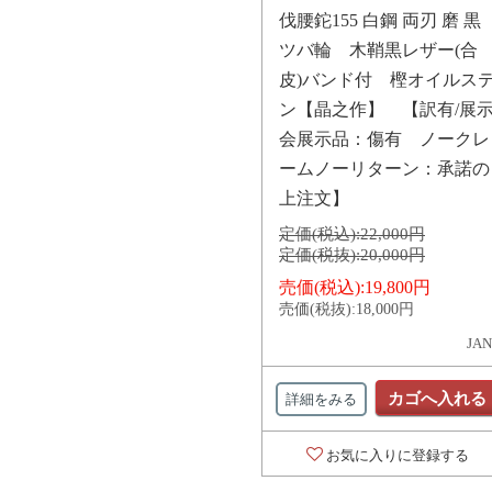
伐腰鉈155 白鋼 両刃 磨 黒
ツバ輪 木鞘黒レザー(合
皮)バンド付 樫オイルス
ン【晶之作】 【訳有/展
会展示品：傷有 ノークレ
ームノーリターン：承諾の
上注文】
定価(税込):
22,000円
定価(税抜):
20,000円
売価(税込):
19,800円
売価(税抜):
18,000円
JAN
カゴへ入れる
詳細をみる
お気に入りに登録する