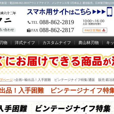
088-862-2819アウトドアナイフ、メンテナンス等 3万本以上 通信販売。日本製刃物をEMSにて
088-862-2819
TEL
088-862-2817
問い合わせ
FAX
FAX注文用紙
刃物
洋式ナイフ
カスタムナイフ
農山林刃物
キ
プページ
>企画>
輸出品！入手困難 ビンテージナイフ特集/通販 販売 鍛冶
出品！入手困難 ビンテージナイフ特