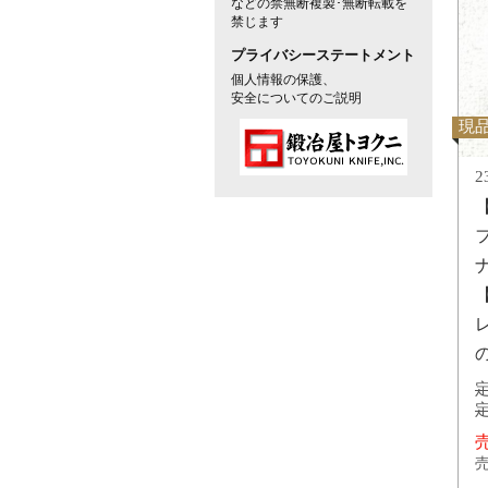
などの禁無断複製･無断転載を
禁じます
プライバシーステートメント
個人情報の保護、
安全についてのご説明
現
2
定
定
売
売