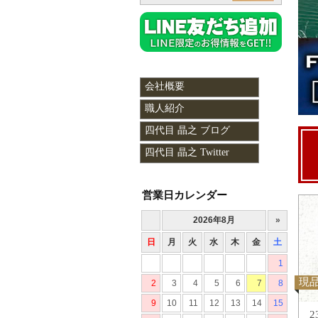
会社概要
職人紹介
四代目 晶之 ブログ
四代目 晶之 Twitter
営業日カレンダー
現
2