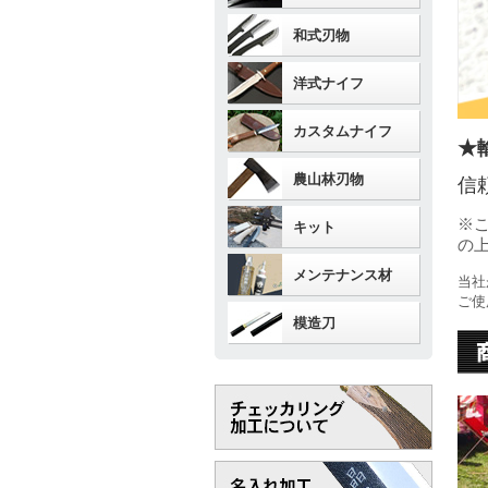
和式刃物
洋式ナイフ
カスタムナイフ
★
農山林刃物
信
※
キット
の
メンテナンス材
当社
ご使
模造刀