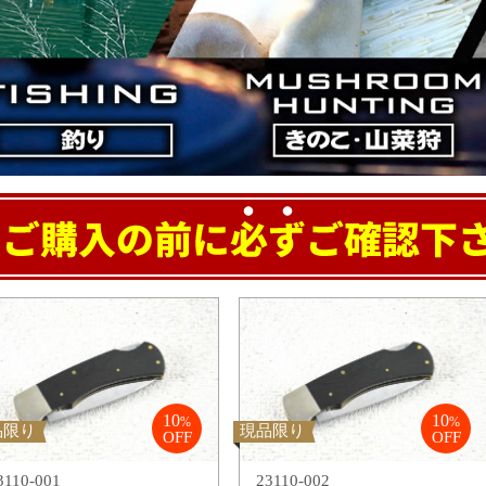
10
10
%
%
品限り
現品限り
OFF
OFF
3110-001
23110-002