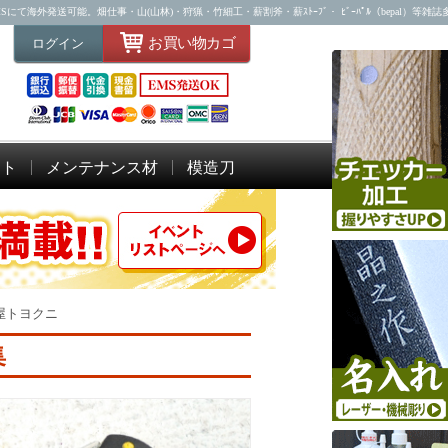
海外発送可能。畑仕事・山(山林)・狩猟・竹細工・薪割斧・薪ｽﾄｰﾌﾞ・ ﾋﾞｰﾊﾟﾙ（bepal）等雑
お買い物カゴ
ログイン
ット
メンテナンス材
模造刀
屋トヨクニ
集