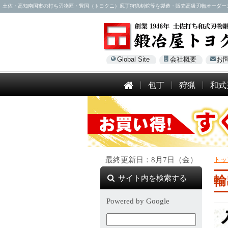
土佐・高知南国市の打ち刃物匠・豊国（トヨクニ）庖丁狩猟剣鉈等を製造・販売高級刃物オーダー大歓迎！電話
Global Site
会社概要
お
包丁
狩猟
和式
最終更新日：8月7日（金）
トッ
サイト内を検索する
輸
Powered by Google