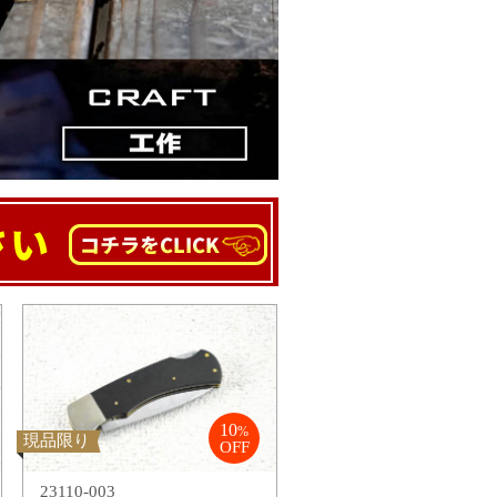
10
%
現品限り
OFF
23110-003