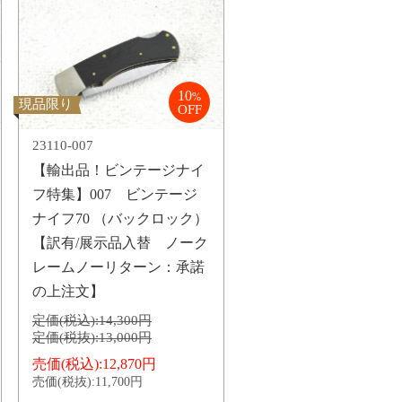
10
%
現品限り
OFF
23110-007
【輸出品！ビンテージナイ
フ特集】007 ビンテージ
ナイフ70 （バックロック）
【訳有/展示品入替 ノーク
レームノーリターン：承諾
の上注文】
定価(税込):
14,300円
定価(税抜):
13,000円
売価(税込):
12,870円
売価(税抜):
11,700円