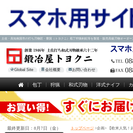
土佐・高知南国市の打ち刃物匠・豊国（トヨクニ）庖丁狩猟剣鉈等を製造・販売高級刃物オーダー大歓迎！電話
08
TEL
08
Global Site
会社概要
お問い合わせ
FAX
包丁
狩猟
和式刃物
洋式ナイフ
最終更新日：8月7日（金）
トップページ
>企画>
【欧米人気！