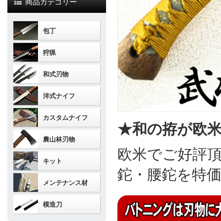
商品カテゴリー
包丁
狩猟
和式刃物
洋式ナイフ
カスタムナイフ
★和の拵が欧
農山林刃物
欧米でご好評
キット
鉈・腰鉈を特
メンテナンス材
模造刀