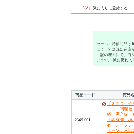
お気に入りに登録する
セール・特価商品は
によっては既に在庫
上記の理由にて、当
います。 誠に恐れ
商品コード
商品
【ミニ包丁企画
ニミニ調理セ
鋼 黒合板
2369-001
【訳有/展示
有 ノークレ
ターン：承諾