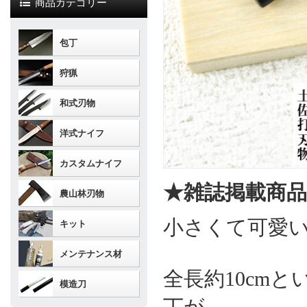
商品カテゴリー
包丁
狩猟
和式刃物
洋式ナイフ
カスタムナイフ
★雑誌掲載商
農山林刃物
小さくて可愛い
キット
メンテナンス材
全長約10cm
模造刀
丁が