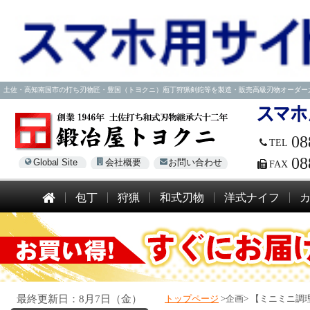
土佐・高知南国市の打ち刃物匠・豊国（トヨクニ）庖丁狩猟剣鉈等を製造・販売高級刃物オーダー大歓迎！電話
08
TEL
08
Global Site
会社概要
お問い合わせ
FAX
包丁
狩猟
和式刃物
洋式ナイフ
最終更新日：8月7日（金）
トップページ
>企画>
【ミニミニ調理