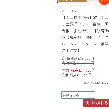
OFF
2369-007
【ミニ包丁企画】07 ミニ
ミニ調理セット 白鋼 黒
合板 まな板付 【訳有/
示会展示品：傷有 ノーク
レームノーリターン：承諾
の上注文】
定価(税込):
19,800円
定価(税抜):
18,000円
売価(税込):
17,820円
売価(税抜):
16,200円
JAN: 4582544162
詳細をみる
カゴへ入れる