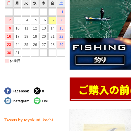
Facebook
X
Instagram
LINE
Tweets by toyokuni_kochi