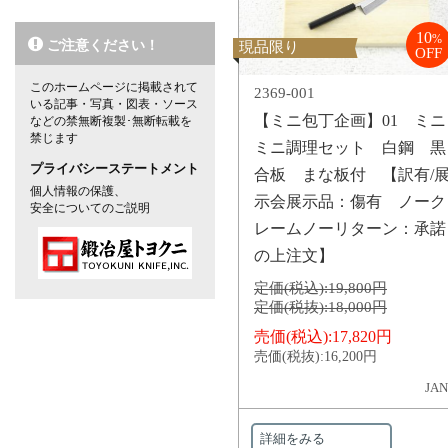
10
%
ご注意ください！
現品限り
OFF
このホームページに掲載されて
2369-001
いる記事・写真・図表・ソース
【ミニ包丁企画】01 ミニ
などの禁無断複製･無断転載を
禁じます
ミニ調理セット 白鋼 黒
プライバシーステートメント
合板 まな板付 【訳有/
個人情報の保護、
示会展示品：傷有 ノーク
安全についてのご説明
レームノーリターン：承諾
の上注文】
定価(税込):
19,800円
定価(税抜):
18,000円
売価(税込):
17,820円
売価(税抜):
16,200円
JAN
詳細をみる