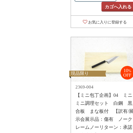
カゴへ入れる
お気に入りに登録する
10
%
現品限り
OFF
2369-004
【ミニ包丁企画】04 ミニ
ミニ調理セット 白鋼 黒
合板 まな板付 【訳有/
示会展示品：傷有 ノーク
レームノーリターン：承諾