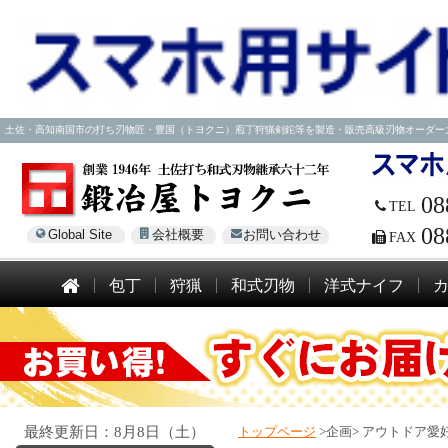
土佐・高知南国市の打ち刃物匠・豊国（トヨクニ）庖丁狩猟剣鉈等を製造・販売高級刃物オーダー大歓迎！電話
08
TEL
08
Global Site
会社概要
お問い合わせ
FAX
包丁
狩猟
和式刃物
洋式ナイフ
最終更新日：8月8日（土）
トップページ
>企画>
アウトドア愛好