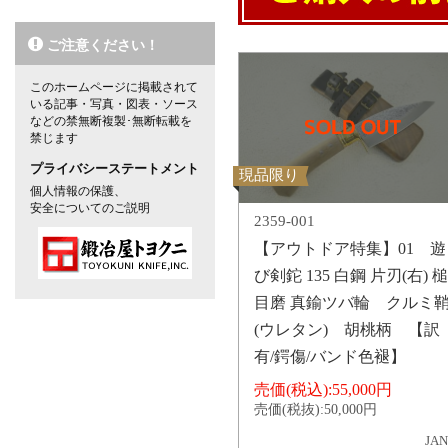
ご注意ください！
このホームページに掲載されて
いる記事・写真・図表・ソース
などの禁無断複製･無断転載を
禁じます
プライバシーステートメント
現品限り
個人情報の保護、
安全についてのご説明
2359-001
【アウトドア特集】01 遊
び剣鉈 135 白鋼 片刃(右) 槌
目磨 真鍮ツバ輪 クルミ
(ウレタン) 胡桃柄 【訳
有/鍔傷/バンド色褪】
売価(税込):
55,000円
売価(税抜):
50,000円
JAN