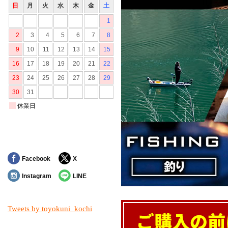
Facebook
X
Instagram
LINE
Tweets by toyokuni_kochi