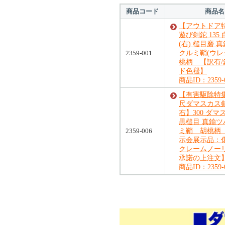
商品コード
商品名
【アウトドア
遊び剣鉈 135
(右) 槌目磨
2359-001
クルミ鞘(ウレ
桃柄 【訳有/
ド色褪】
商品ID：2359-
【有害駆除特集
尺ダマスカス
右】300 ダマ
黒槌目 真鍮
2359-006
ミ鞘 胡桃柄
示会展示品：
クレームノー
承諾の上注文
商品ID：2359-