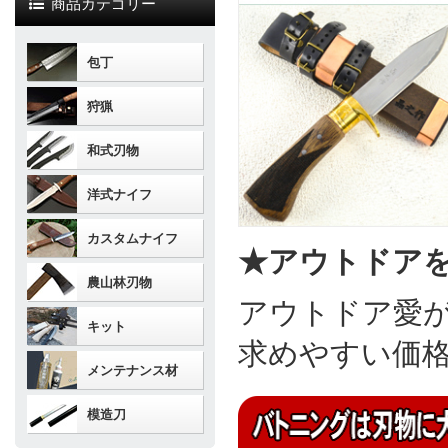
商品カテゴリー
包丁
狩猟
和式刃物
洋式ナイフ
カスタムナイフ
★アウトドア
農山林刃物
アウトドア愛
キット
求めやすい価
メンテナンス材
模造刀