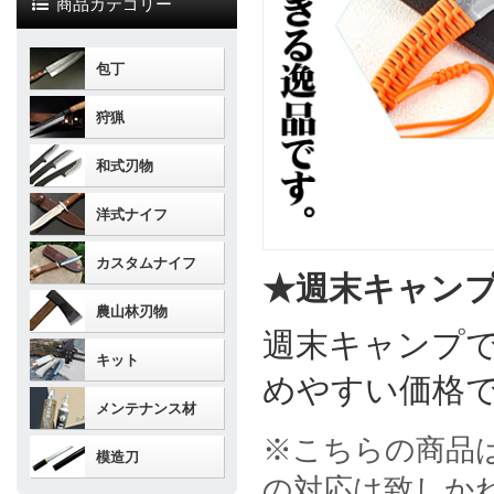
商品カテゴリー
包丁
狩猟
和式刃物
洋式ナイフ
カスタムナイフ
★週末キャン
農山林刃物
週末キャンプ
キット
めやすい価格
メンテナンス材
※こちらの商品
模造刀
の対応は致しか