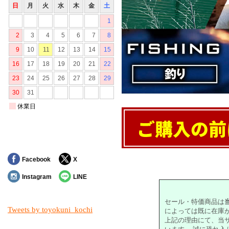
Facebook
X
対象の商品が存在しませんでした。
Instagram
LINE
セール・特価商品は
Tweets by toyokuni_kochi
によっては既に在庫
上記の理由にて、当