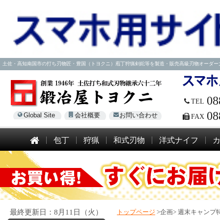
土佐・高知南国市の打ち刃物匠・豊国（トヨクニ）庖丁狩猟剣鉈等を製造・販売高級刃物オーダー大歓迎！電話
08
TEL
08
Global Site
会社概要
お問い合わせ
FAX
包丁
狩猟
和式刃物
洋式ナイフ
最終更新日：8月11日（火）
トップページ
>企画>
週末キャンプ特