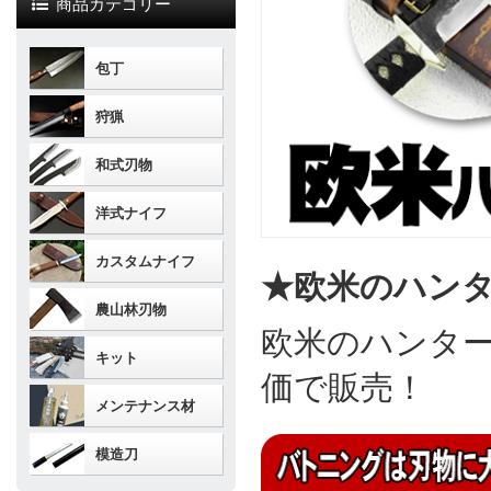
商品カテゴリー
包丁
狩猟
和式刃物
洋式ナイフ
カスタムナイフ
★欧米のハン
農山林刃物
欧米のハンタ
キット
価で販売！
メンテナンス材
模造刀