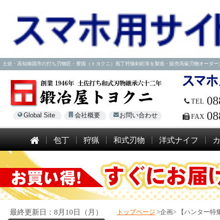
土佐・高知南国市の打ち刃物匠・豊国（トヨクニ）庖丁狩猟剣鉈等を製造・販売高級刃物オーダー大歓迎！電話
08
TEL
08
Global Site
会社概要
お問い合わせ
FAX
包丁
狩猟
和式刃物
洋式ナイフ
最終更新日：8月10日（月）
トップページ
>企画>
【ハンター特