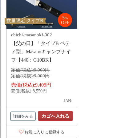
5
%
数量限定 タイプB
OFF
chichi-masanokf-002
【父の日】「タイプB ペテ
ィ型」Masanoキャンプナイ
フ【440：G10BK】
定価(税込):
9,900円
定価(税抜):
9,000円
売価(税込):
9,405円
売価(税抜):
8,550円
JAN:
カゴへ入れる
詳細をみる
お気に入りに登録する