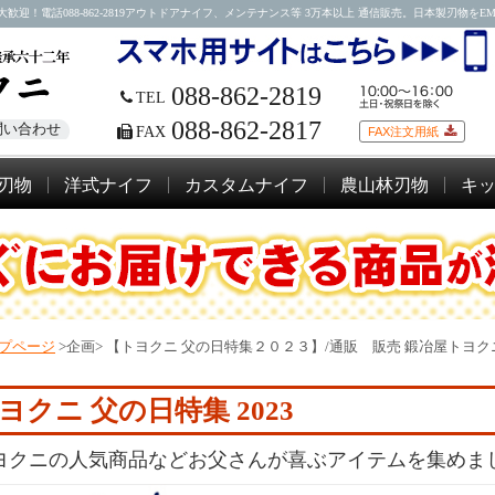
088-862-2819アウトドアナイフ、メンテナンス等 3万本以上 通信販売。日本製刃物をEMSにて
088-862-2819
TEL
088-862-2817
問い合わせ
FAX
FAX注文用紙
刃物
洋式ナイフ
カスタムナイフ
農山林刃物
キ
プページ
>企画>
【トヨクニ 父の日特集２０２３】/通販 販売 鍛冶屋トヨク
ヨクニ 父の日特集 2023
ヨクニの人気商品などお父さんが喜ぶアイテムを集めま