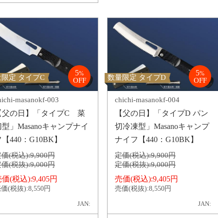
5
5
%
%
限定 タイプC
数量限定 タイプD
OFF
OFF
hichi-masanokf-003
chichi-masanokf-004
【父の日】「タイプC 菜
【父の日】「タイプD パン
切型」Masanoキャンプナイ
切冷凍型」Masanoキャンプ
【440：G10BK】
ナイフ【440：G10BK】
価(税込):
9,900円
定価(税込):
9,900円
価(税抜):
9,000円
定価(税抜):
9,000円
価(税込):
9,405円
売価(税込):
9,405円
価(税抜):
8,550円
売価(税抜):
8,550円
JAN:
JAN: