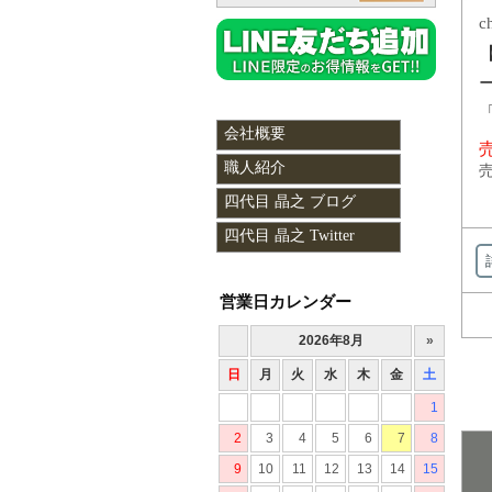
c
「
会社概要
売
職人紹介
売
四代目 晶之 ブログ
四代目 晶之 Twitter
営業日カレンダー