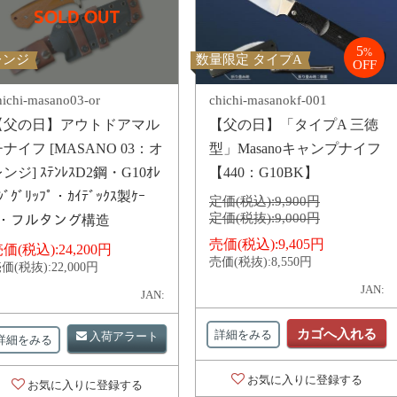
5
%
レンジ
数量限定 タイプA
OFF
hichi-masano03-or
chichi-masanokf-001
【父の日】アウトドアマル
【父の日】「タイプA 三徳
ナイフ [MASANO 03：オ
型」Masanoキャンプナイフ
ンジ] ｽﾃﾝﾚｽD2鋼・G10ｵﾚ
【440：G10BK】
ｼﾞｸﾞﾘｯﾌﾟ・ｶｲﾃﾞｯｸｽ製ｹｰ
定価(税込):
9,900円
定価(税抜):
9,000円
ｽ・フルタング構造
売価(税込):
9,405円
価(税込):
24,200円
売価(税抜):
8,550円
価(税抜):
22,000円
JAN:
JAN:
カゴへ入れる
詳細をみる
入荷アラート
詳細をみる
お気に入りに登録する
お気に入りに登録する