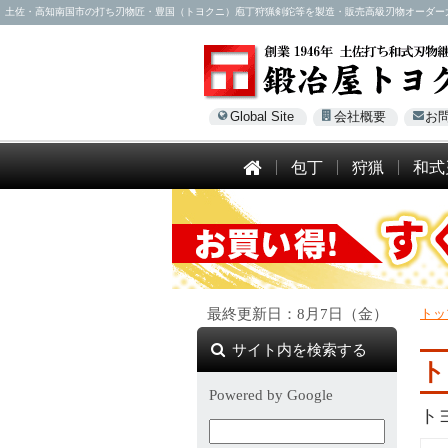
土佐・高知南国市の打ち刃物匠・豊国（トヨクニ）庖丁狩猟剣鉈等を製造・販売高級刃物オーダー大歓迎！電話
Global Site
会社概要
お
包丁
狩猟
和式
最終更新日：8月7日（金）
トッ
サイト内を検索する
ト
Powered by Google
ト