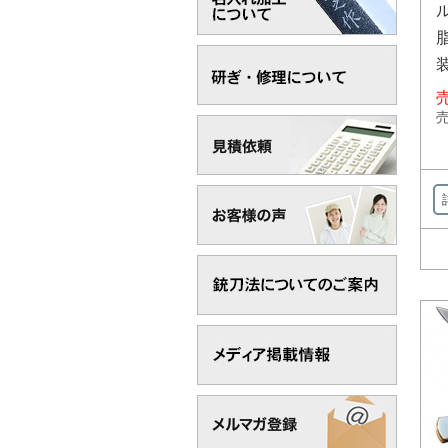
ル
脂
売
売