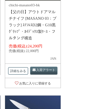
chichi-masano03-bk
【父の日】アウトドアマル
チナイフ [MASANO 03：ブ
ラック] ｽﾃﾝﾚｽD2鋼・G10黒
ｸﾞﾘｯﾌﾟ・ｶｲﾃﾞｯｸｽ製ｹｰｽ・フ
ルタング構造
売価(税込):
24,200円
売価(税抜):
22,000円
JAN:
入荷アラート
詳細をみる
お気に入りに登録する