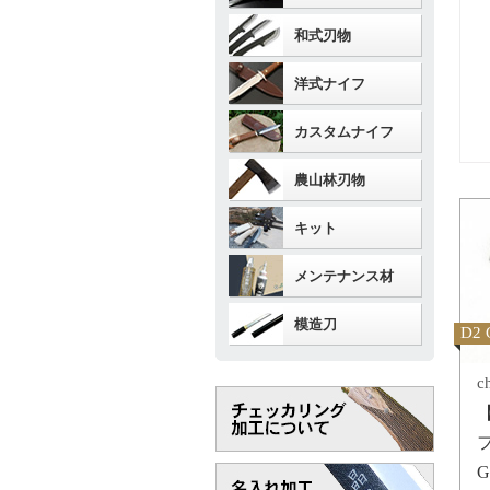
和式刃物
洋式ナイフ
カスタムナイフ
農山林刃物
キット
メンテナンス材
模造刀
D2 
c