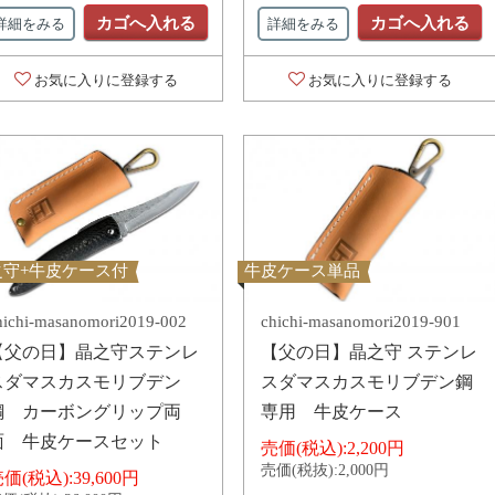
カゴへ入れる
カゴへ入れる
詳細をみる
詳細をみる
お気に入りに登録する
お気に入りに登録する
之守+牛皮ケース付
牛皮ケース単品
hichi-masanomori2019-002
chichi-masanomori2019-901
【父の日】晶之守ステンレ
【父の日】晶之守 ステンレ
スダマスカスモリブデン
スダマスカスモリブデン鋼
鋼 カーボングリップ両
専用 牛皮ケース
面 牛皮ケースセット
売価(税込):
2,200円
売価(税抜):
2,000円
価(税込):
39,600円