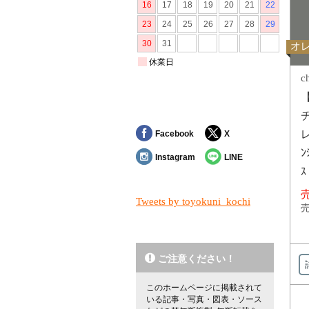
オ
c
チ
レ
Facebook
X
ﾝ
Instagram
LINE
売
Tweets by toyokuni_kochi
売
ご注意ください！
このホームページに掲載されて
いる記事・写真・図表・ソース