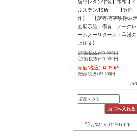
級ウレタン塗装】木鞘オイ
ルステン/桜柄 【豊国
作】 【訳有/有害駆除展
会展示品：傷有 ノークレ
ームノーリターン：承諾の
上注文】
定価(税込):
99,000円
定価(税抜):
90,000円
売価(税込):
94,050円
売価(税抜):
85,500円
JAN
詳細をみる
カゴへ入れる
お気に入りに登録する