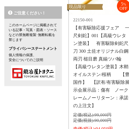
5
%
現品限り
OFF
ご注意ください！
22150-001
このホームページに掲載されて
【有害駆除応援フェア 
いる記事・写真・図表・ソース
などの禁無断複製･無断転載を
尺剣鉈】001【高級ウレタ
禁じます
ン塗装】 有害駆除剣鉈尺
プライバシーステートメント
刀 300 土佐オリジナル白鋼
個人情報の保護、
両刃 槌目磨 真鍮ツバ輪
安全についてのご説明
【高級ウレタン塗装】木鞘
オイルステン/桜柄 【
国作】 【訳有/有害駆除
示会展示品：傷有 ノーク
レームノーリターン：承諾
の上注文】
定価(税込):
99,000円
定価(税抜):
90,000円
売価(税込):
94,050円