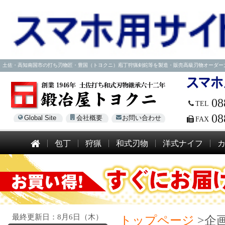
土佐・高知南国市の打ち刃物匠・豊国（トヨクニ）庖丁狩猟剣鉈等を製造・販売高級刃物オーダー大歓迎！電話
08
TEL
08
Global Site
会社概要
お問い合わせ
FAX
包丁
狩猟
和式刃物
洋式ナイフ
最終更新日：8月6日（木）
トップページ
>企