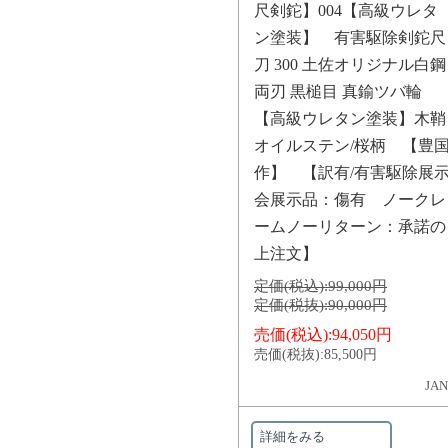
尺剣鉈】004【高級ウレタ
ン塗装】 有害駆除剣鉈尺
刀 300 土佐オリジナル白鋼
両刃 黒槌目 真鍮ツバ輪
【高級ウレタン塗装】木鞘
オイルステン/桜柄 【豊
作】 【訳有/有害駆除展
会展示品：傷有 ノークレ
ームノーリターン：承諾の
上注文】
定価(税込):
99,000円
定価(税抜):
90,000円
売価(税込):
94,050円
売価(税抜):
85,500円
JAN
詳細をみる