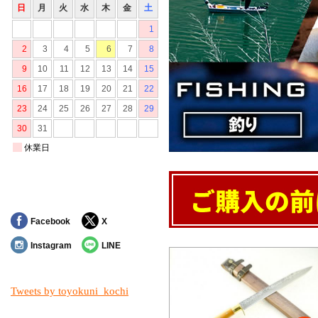
Facebook
X
Instagram
LINE
Tweets by toyokuni_kochi