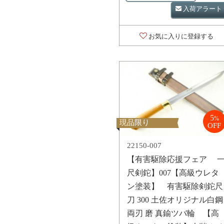
入荷アラート
お気に入りに登録する
5
%
現品限り
OFF
22150-007
【有害駆除応援フェア 
尺剣鉈】007【高級ウレタ
ン塗装】 有害駆除剣鉈尺
刀 300 土佐オリジナル白鋼
両刃 磨 真鍮ツバ輪 【高