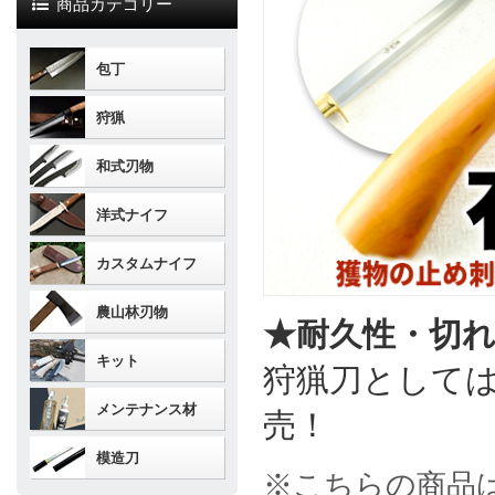
商品カテゴリー
包丁
狩猟
和式刃物
洋式ナイフ
カスタムナイフ
農山林刃物
★耐久性・切
キット
狩猟刀としては
メンテナンス材
売！
模造刀
※こちらの商品