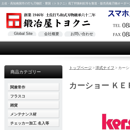
土佐・高知南国市の打ち刃物匠・豊国（トヨクニ）庖丁狩猟剣鉈等を製造・販売高級刃物オーダー大歓迎！電話
08
TEL
08
Global Site
会社概要
お問い合わせ
FAX
トップページ
>
洋式ナイフ
>
カーシ
商品カテゴリー
カーショー ＫＥ
関兼常作
フラスコ
雑貨
メンテナンス材
チェッカー加工 名入等