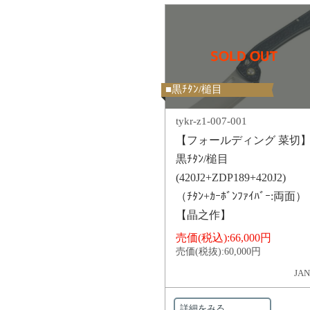
■黒ﾁﾀﾝ/槌目
tykr-z1-007-001
【フォールディング 菜切
黒ﾁﾀﾝ/槌目
(420J2+ZDP189+420J2)
（ﾁﾀﾝ+ｶｰﾎﾞﾝﾌｧｲﾊﾞｰ:両面）
【晶之作】
売価(税込):
66,000円
売価(税抜):
60,000円
JAN
詳細をみる