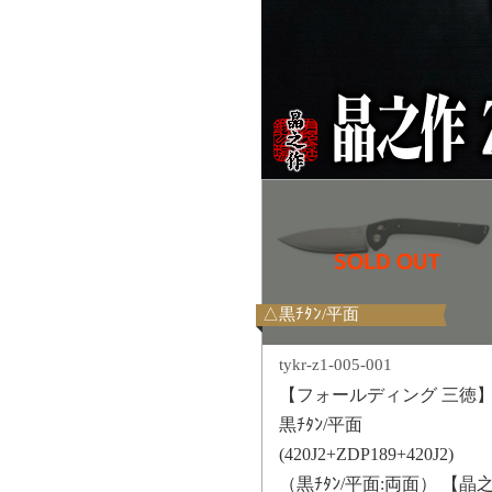
△黒ﾁﾀﾝ/平面
tykr-z1-005-001
【フォールディング 三徳
黒ﾁﾀﾝ/平面
(420J2+ZDP189+420J2)
（黒ﾁﾀﾝ/平面:両面） 【晶