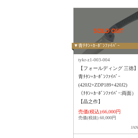
▼青ﾁﾀﾝ+ｶｰﾎﾞﾝﾌｧｲﾊﾞｰ
tykr-z1-003-004
【フォールディング 三徳
青ﾁﾀﾝ+ｶｰﾎﾞﾝﾌｧｲﾊﾞｰ
(420J2+ZDP189+420J2)
（ﾁﾀﾝ+ｶｰﾎﾞﾝﾌｧｲﾊﾞｰ:両面）
【晶之作】
売価(税込):
66,000円
売価(税抜):
60,000円
JAN