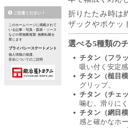
折りたたみ時は約
ご注意ください！
ザックやポケッ
このホームページに掲載されて
いる記事・写真・図表・ソース
などの禁無断複製･無断転載を
禁じます
選べる5種類の
プライバシーステートメント
個人情報の保護、
チタン（フラ
安全についてのご説明
吸い付く安定感
チタン（槌目
グリップ。
チタン（チェ
噛む。滑りに
チタン（網目
感と確かなホ