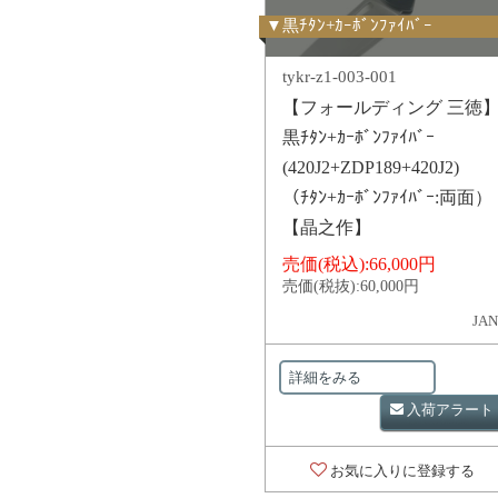
▼黒ﾁﾀﾝ+ｶｰﾎﾞﾝﾌｧｲﾊﾞｰ
tykr-z1-003-001
【フォールディング 三徳
黒ﾁﾀﾝ+ｶｰﾎﾞﾝﾌｧｲﾊﾞｰ
(420J2+ZDP189+420J2)
（ﾁﾀﾝ+ｶｰﾎﾞﾝﾌｧｲﾊﾞｰ:両面）
【晶之作】
売価(税込):
66,000円
売価(税抜):
60,000円
JAN
詳細をみる
入荷アラート
お気に入りに登録する