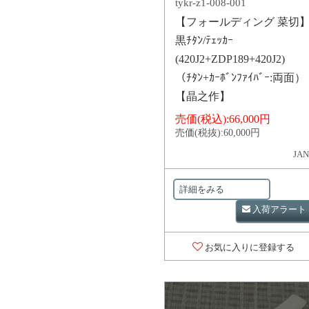
tykr-z1-008-001
【フォールディング 菜切
黒ﾁﾀﾝ/ﾃｪｯｶｰ
(420J2+ZDP189+420J2)
（ﾁﾀﾝ+ｶｰﾎﾞﾝﾌｧｲﾊﾞｰ:両面）
【晶之作】
売価(税込):
66,000円
売価(税抜):
60,000円
JAN
詳細をみる
入荷アラート
お気に入りに登録する