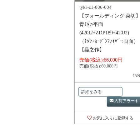
tykr-z1-006-004
【フォールディング 菜切
青ﾁﾀﾝ/平面
(420J2+ZDP189+420J2)
（ﾁﾀﾝ+ｶｰﾎﾞﾝﾌｧｲﾊﾞｰ:両面）
【晶之作】
売価(税込):
66,000円
売価(税抜):
60,000円
JAN
詳細をみる
入荷アラート
お気に入りに登録する