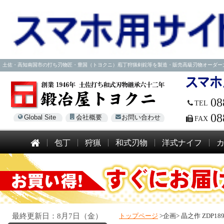
土佐・高知南国市の打ち刃物匠・豊国（トヨクニ）庖丁狩猟剣鉈等を製造・販売高級刃物オーダー大歓迎！電話
08
TEL
08
Global Site
会社概要
お問い合わせ
FAX
包丁
狩猟
和式刃物
洋式ナイフ
最終更新日：8月7日（金）
トップページ
>企画>
晶之作 ZDP