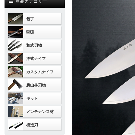
商品カテゴリー
包丁
狩猟
和式刃物
洋式ナイフ
カスタムナイフ
農山林刃物
キット
メンテナンス材
模造刀