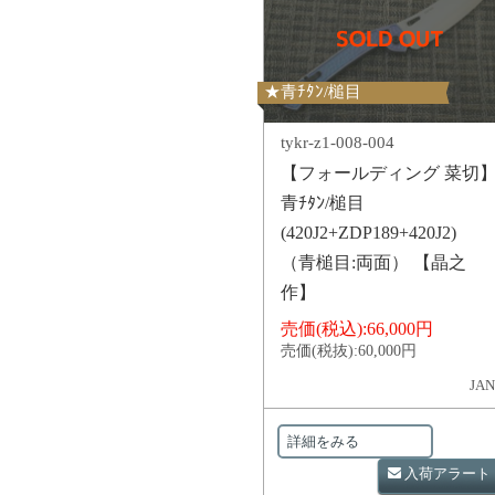
★青ﾁﾀﾝ/槌目
tykr-z1-008-004
【フォールディング 菜切
青ﾁﾀﾝ/槌目
(420J2+ZDP189+420J2)
（青槌目:両面） 【晶之
作】
売価(税込):
66,000円
売価(税抜):
60,000円
JAN
詳細をみる
入荷アラート