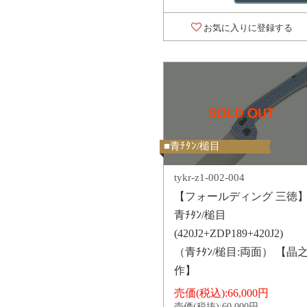
お気に入りに登録する
■青ﾁﾀﾝ/槌目
tykr-z1-002-004
【フォールディング 三徳
青ﾁﾀﾝ/槌目
(420J2+ZDP189+420J2)
（青ﾁﾀﾝ/槌目:両面） 【晶
作】
売価(税込):
66,000円
売価(税抜):
60,000円