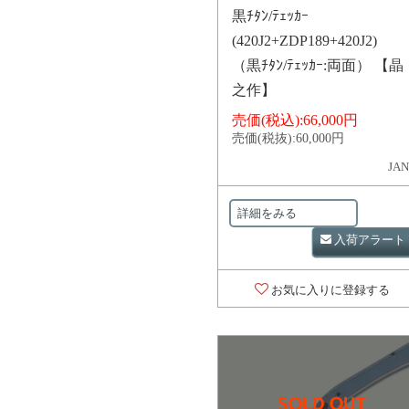
黒ﾁﾀﾝ/ﾃｪｯｶｰ
(420J2+ZDP189+420J2)
（黒ﾁﾀﾝ/ﾃｪｯｶｰ:両面） 【晶
之作】
売価(税込):
66,000円
売価(税抜):
60,000円
JAN
詳細をみる
入荷アラート
お気に入りに登録する