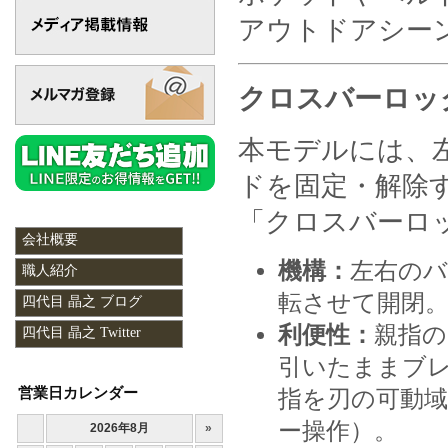
アウトドアシー
クロスバーロッ
本モデルには、
ドを固定・解除
「クロスバーロ
会社概要
機構：
左右の
職人紹介
転させて開閉
四代目 晶之 ブログ
利便性：
親指
四代目 晶之 Twitter
引いたままブ
営業日カレンダー
指を刃の可動
ー操作）。