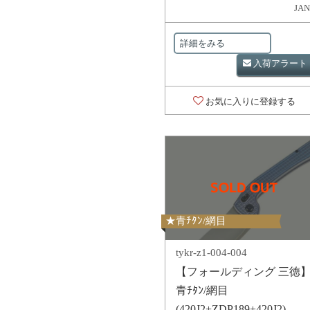
JAN
詳細をみる
入荷アラート
お気に入りに登録する
★青ﾁﾀﾝ/網目
tykr-z1-004-004
【フォールディング 三徳
青ﾁﾀﾝ/網目
(420J2+ZDP189+420J2)