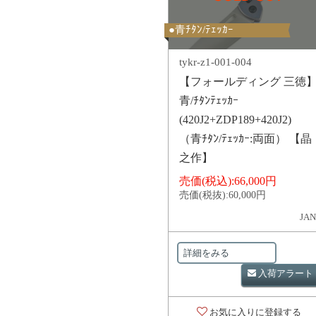
●青ﾁﾀﾝ/ﾃｪｯｶｰ
tykr-z1-001-004
【フォールディング 三徳
青/ﾁﾀﾝﾃｪｯｶｰ
(420J2+ZDP189+420J2)
（青ﾁﾀﾝ/ﾃｪｯｶｰ:両面） 【晶
之作】
売価(税込):
66,000円
売価(税抜):
60,000円
JAN
詳細をみる
入荷アラート
お気に入りに登録する