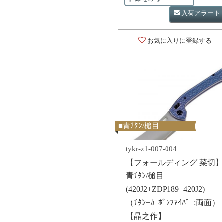
入荷アラート
お気に入りに登録する
■青ﾁﾀﾝ/槌目
tykr-z1-007-004
【フォールディング 菜切
青ﾁﾀﾝ/槌目
(420J2+ZDP189+420J2)
（ﾁﾀﾝ+ｶｰﾎﾞﾝﾌｧｲﾊﾞｰ:両面）
【晶之作】