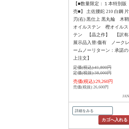
【■数量限定：１本特別販
売■】 土佐腰鉈 210 白鋼 片
刃(右) 黒仕上 黒丸輪 木鞘
オイルステン 樫オイルス
テン 【晶之作】 【訳有
展示品入替:傷有 ノーク
ームノーリターン：承諾の
上注文】
定価(税込):
41,800円
定価(税抜):
38,000円
売価(税込):
29,260円
売価(税抜):
26,600円
JAN
詳細をみる
カゴへ入れる