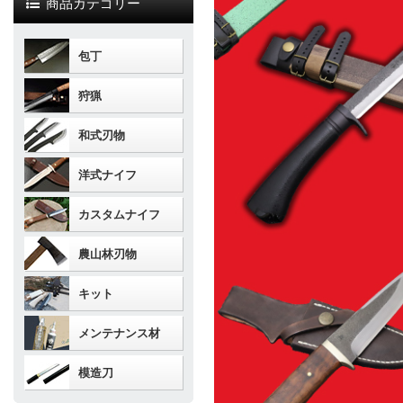
商品カテゴリー
包丁
狩猟
和式刃物
洋式ナイフ
カスタムナイフ
農山林刃物
キット
メンテナンス材
模造刀