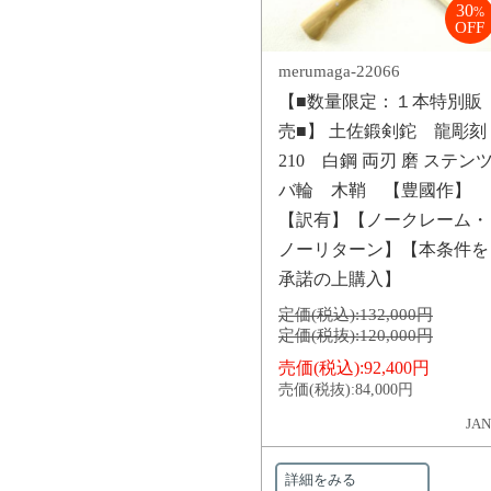
30
%
OFF
merumaga-22066
【■数量限定：１本特別販
売■】 土佐鍛剣鉈 龍彫刻
210 白鋼 両刃 磨 ステン
バ輪 木鞘 【豊國作】
【訳有】【ノークレーム・
ノーリターン】【本条件を
承諾の上購入】
定価(税込):
132,000円
定価(税抜):
120,000円
売価(税込):
92,400円
売価(税抜):
84,000円
JAN
詳細をみる