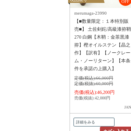
OFF
merumaga-23990
【■数量限定：１本特別販
売■】 土佐剣鉈/高級漆拵鞘
270 白鋼【木鞘：金茶黒漆
拵】樫オイルステン【晶之
作】【訳有】【ノークレー
ム・ノーリターン】【本条
件を承諾の上購入】
定価(税込):
66,000円
定価(税抜):
60,000円
売価(税込):
46,200円
売価(税抜):
42,000円
JAN
詳細をみる