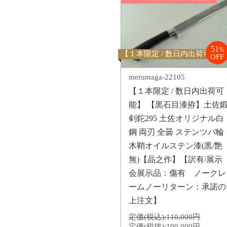
51
%
【１本限定 / 数日内出荷可能】
OFF
merumaga-22105
【１本限定 / 数日内出荷可
能】 【黒石目漆拵】土佐
剣鉈295 土佐オリジナル白
鋼 両刃 全曇 ステンツバ輪
木鞘オイルステン漆(黒/艶
無)【晶之作】【訳有/展示
会展示品：傷有 ノークレ
ームノーリターン：承諾の
上注文】
定価(税込):
110,000円
定価(税抜):
100,000円