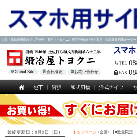
土佐・高知南国市の打ち刃物匠・豊国（トヨクニ）庖丁狩猟剣鉈等を製造・販売高級刃物オーダー大歓迎！電話
08
TEL
08
Global Site
会社概要
お問い合わせ
FAX
包丁
狩猟
和式刃物
洋式ナイフ
最終更新日：8月9日（日）
トップページ
>企画>
【■数量限定：