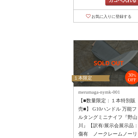
カゴへ入れる
お気に入りに登録する
30
%
１本限定
OFF
merumaga-nymk-001
【■数量限定：１本特別販
売■】 G10ハンドル 万能フ
ルタングミニナイフ『野山
川』【訳有/展示会展示品
傷有 ノークレームノーリ