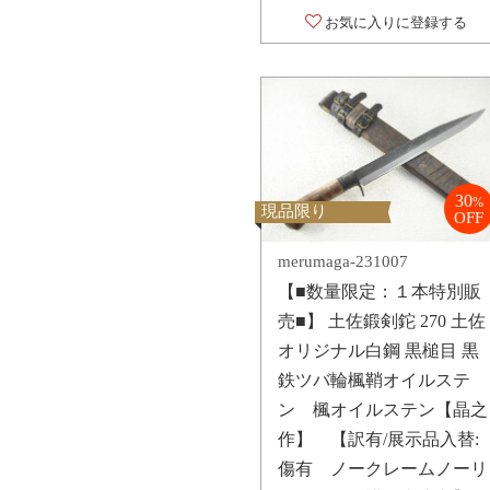
お気に入りに登録する
30
%
現品限り
OFF
merumaga-231007
【■数量限定：１本特別販
売■】 土佐鍛剣鉈 270 土佐
オリジナル白鋼 黒槌目 黒
鉄ツバ輪楓鞘オイルステ
ン 楓オイルステン【晶之
作】 【訳有/展示品入替:
傷有 ノークレームノーリ