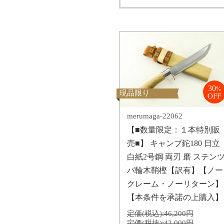
30
%
現品限り
OFF
merumaga-22062
【■数量限定：１本特別販
売■】 キャンプ鉈180 日立
白紙2号鋼 両刃 磨 ステン
バ輪木鞘樫【訳有】【ノー
クレーム・ノーリターン】
【本条件を承諾の上購入】
定価(税込):
46,200円
定価(税抜):
42,000円