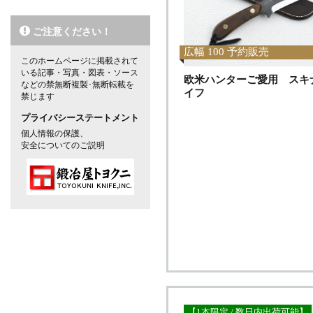
ご注意ください！
広幅 100 予約販売
このホームページに掲載されて
いる記事・写真・図表・ソース
欧米ハンターご愛用 スキ
などの禁無断複製･無断転載を
イフ
禁じます
プライバシーステートメント
個人情報の保護、
安全についてのご説明
【1本限定 / 数日内出荷可能】