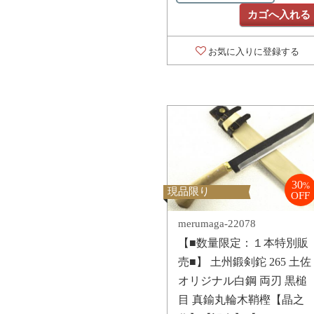
カゴへ入れる
お気に入りに登録する
30
%
現品限り
OFF
merumaga-22078
【■数量限定：１本特別販
売■】 土州鍛剣鉈 265 土佐
オリジナル白鋼 両刃 黒槌
目 真鍮丸輪木鞘樫【晶之