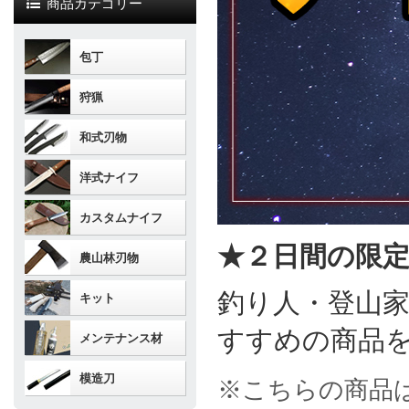
商品カテゴリー
包丁
狩猟
和式刃物
洋式ナイフ
カスタムナイフ
★２日間の限
農山林刃物
釣り人・登山
キット
すすめの商品
メンテナンス材
模造刀
※こちらの商品