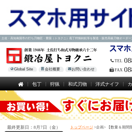
土佐・高知南国市の打ち刃物匠・豊国（トヨクニ）庖丁狩猟剣鉈等を製造・販売高級刃物オーダー大歓迎！電話
08
TEL
08
Global Site
会社概要
お問い合わせ
FAX
包丁
狩猟
和式刃物
洋式ナイフ
最終更新日：8月7日（金）
トップページ
>企画>
【数量＆期間限