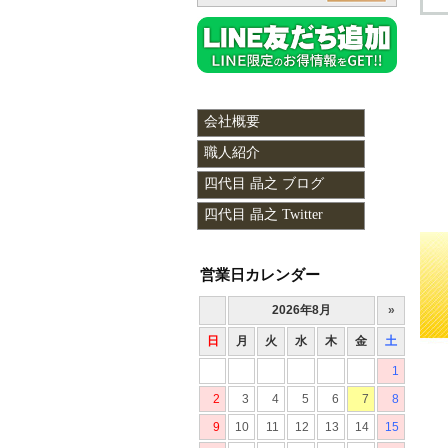
会社概要
職人紹介
四代目 晶之 ブログ
四代目 晶之 Twitter
営業日カレンダー