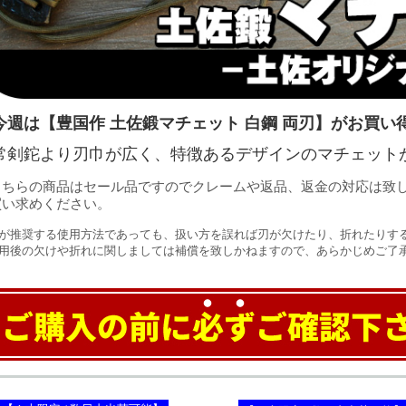
今週は【豊国作 土佐鍛マチェット 白鋼 両刃】がお買い
常剣鉈より刃巾が広く、特徴あるデザインのマチェット
こちらの商品はセール品ですのでクレームや返品、返金の対応は致
買い求めください。
が推奨する使用方法であっても、扱い方を誤れば刃が欠けたり、折れたりす
用後の欠けや折れに関しましては補償を致しかねますので、あらかじめご了