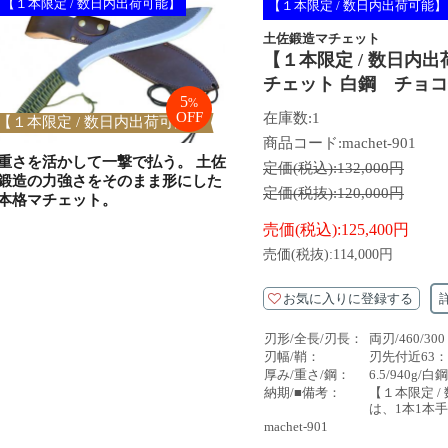
【１本限定 / 数日内出荷可能】
【１本限定 / 数日内出荷可能】
土佐鍛造マチェット
【１本限定 / 数日内
チェット 白鋼　チョ
5
%
OFF
在庫数:1
【１本限定 / 数日内出荷可能】
商品コード:machet-901
重さを活かして一撃で払う。 土佐
定価(税込):
132,000円
鍛造の力強さをそのまま形にした
定価(税抜):
120,000円
本格マチェット。
売価(税込):
125,400円
売価(税抜):
114,000円
お気に入りに登録する
刃形/全長/刃長：
両刃/460/300
刃幅/鞘：
刃先付近63
厚み/重さ/鋼：
6.5/940g/白鋼
納期/■備考：
【１本限定 
は、1本1本
machet-901