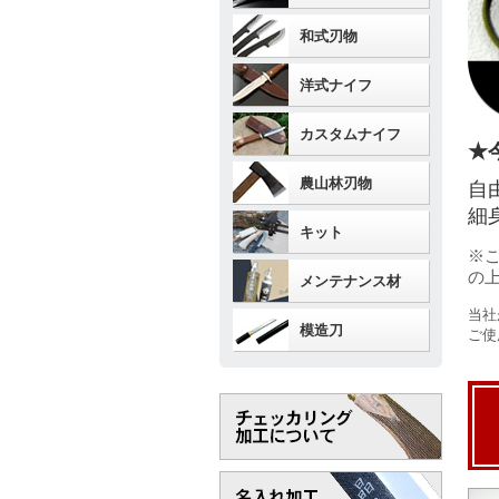
和式刃物
洋式ナイフ
カスタムナイフ
★
農山林刃物
自
細
キット
※
の
メンテナンス材
当社
模造刀
ご使