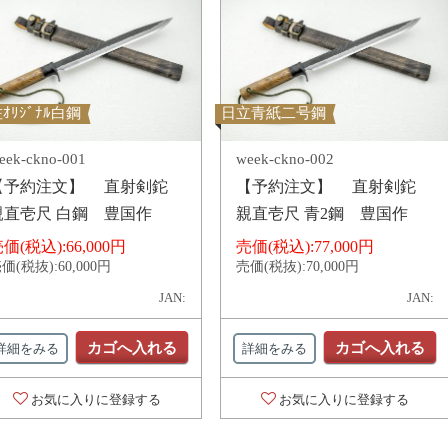
ｵﾘｼﾞﾅﾙ白鋼
日立青紙二号鋼
eek-ckno-001
week-ckno-002
【予約注文】 直射剣鉈
【予約注文】 直射剣鉈
親直壱尺 白鋼 豊国作
親直壱尺 青2鋼 豊国作
価(税込):
66,000円
売価(税込):
77,000円
価(税抜):
60,000円
売価(税抜):
70,000円
JAN:
JAN:
カゴへ入れる
カゴへ入れる
詳細をみる
詳細をみる
お気に入りに登録する
お気に入りに登録する