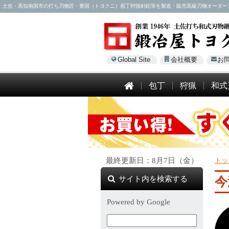
土佐・高知南国市の打ち刃物匠・豊国（トヨクニ）庖丁狩猟剣鉈等を製造・販売高級刃物オーダー大歓迎！電話
Global Site
会社概要
お
包丁
狩猟
和式
最終更新日：8月7日（金）
トッ
サイト内を検索する
今
Powered by Google