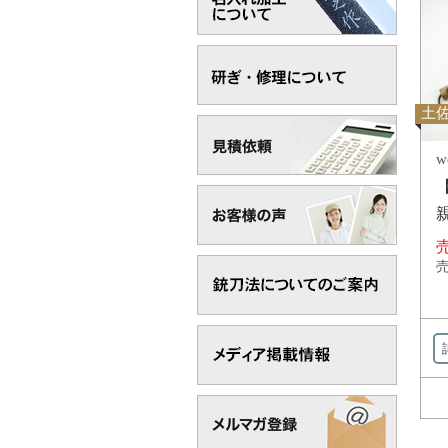
土佐
w
売
売