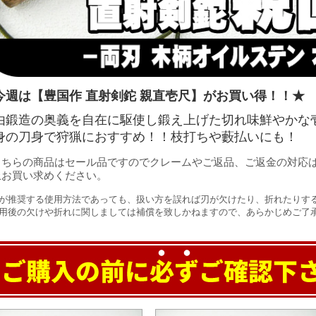
今週は【豊国作 直射剣鉈 親直壱尺】がお買い得！！★
由鍛造の奥義を自在に駆使し鍛え上げた切れ味鮮やかな
身の刀身で狩猟におすすめ！！枝打ちや藪払いにも！
こちらの商品はセール品ですのでクレームやご返品、ご返金の対応
上お買い求めください。
が推奨する使用方法であっても、扱い方を誤れば刃が欠けたり、折れたりす
用後の欠けや折れに関しましては補償を致しかねますので、あらかじめご了