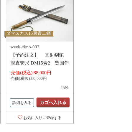
ダマスカス15層青二鋼
week-ckno-003
【予約注文】 直射剣鉈
親直壱尺 DM15青2 豊国作
売価(税込):
88,000円
売価(税抜):
80,000円
JAN:
カゴへ入れる
詳細をみる
お気に入りに登録する