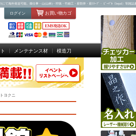
海外発送可能。畑仕事・山(山林)・狩猟・竹細工・薪割斧・薪ｽﾄｰﾌﾞ・ ﾋﾞｰﾊﾟﾙ（bepal）等雑
お買い物カゴ
ログイン
ット
メンテナンス材
模造刀
屋トヨクニ