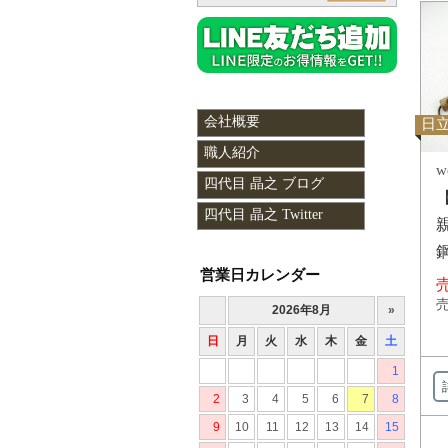
会社概要
日立
職人紹介
w
四代目 晶之 ブログ
四代目 晶之 Twitter
営業日カレンダー
売
売