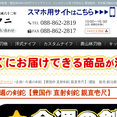
088-862-2819アウトドアナイフ、メンテナンス等 3万本以上 通信販売。日本製刃物をEMSにて
088-862-2819
TEL
088-862-2817
問い合わせ
FAX
FAX注文用紙
刃物
洋式ナイフ
カスタムナイフ
農山林刃物
キ
プページ
>企画>
今週の剣鉈【豊国作 直射剣鉈 親直壱尺】/通販 販売 鍛冶
週の剣鉈【豊国作 直射剣鉈 親直壱尺】