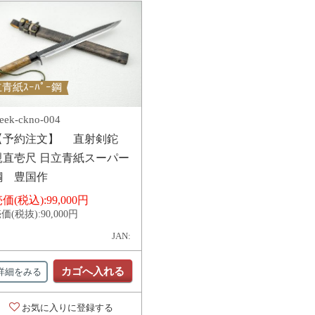
青紙ｽｰﾊﾟｰ鋼
eek-ckno-004
【予約注文】 直射剣鉈
親直壱尺 日立青紙スーパー
鋼 豊国作
価(税込):
99,000円
価(税抜):
90,000円
JAN:
カゴへ入れる
詳細をみる
お気に入りに登録する