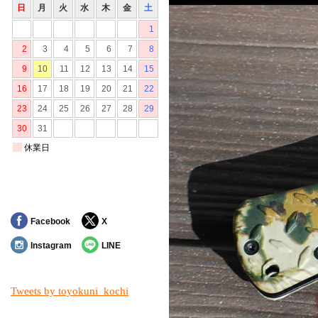
Facebook
X
Instagram
LINE
Tweets by toyokuni_kochi