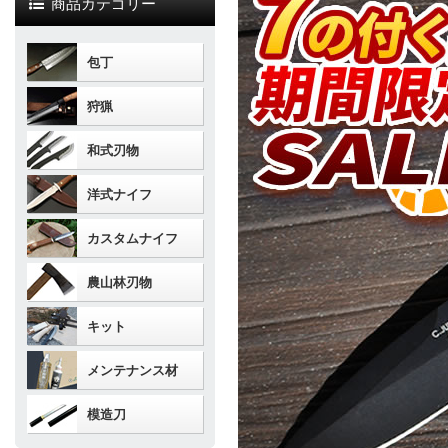
商品カテゴリー
包丁
狩猟
和式刃物
洋式ナイフ
カスタムナイフ
農山林刃物
キット
メンテナンス材
模造刀