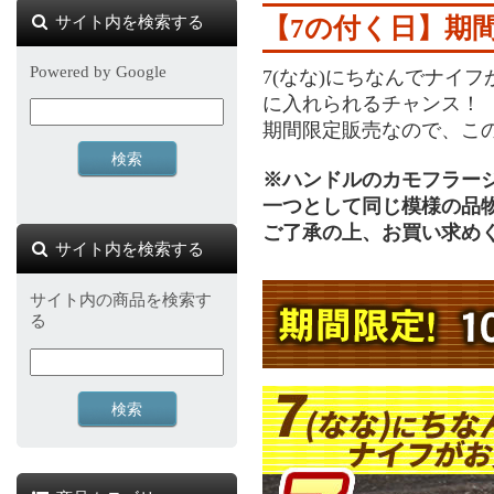
サイト内を検索する
【7の付く日】期間
Powered by Google
7(なな)にちなんでナイ
に入れられるチャンス！
期間限定販売なので、こ
※ハンドルのカモフラー
一つとして同じ模様の品
ご了承の上、お買い求め
サイト内を検索する
サイト内の商品を検索す
る