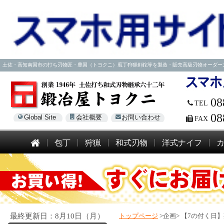
土佐・高知南国市の打ち刃物匠・豊国（トヨクニ）庖丁狩猟剣鉈等を製造・販売高級刃物オーダー大歓迎！電話
08
TEL
08
Global Site
会社概要
お問い合わせ
FAX
包丁
狩猟
和式刃物
洋式ナイフ
最終更新日：8月10日（月）
トップページ
>企画>
【7の付く日】