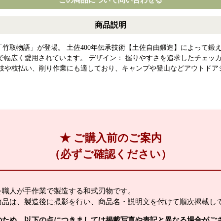
この商品について問い合わせる
商品説明
「竹取物語」が登場。 土佐400年伝承技術【土佐自由鍛造】によって
で幅広く愛用されています。 デザイン： 握りやすさを追求したチェッ
小枝や枝払い、削り作業にも適しており、キャンプや登山などアウトドア
★ ご購入前のご案内
（必ずご確認ください）
を職人が手作業で製造する和式刃物です。
商品は、製造後に撮影を行い、商品名・説明文を付けて順次掲載し
のため、以下の点につきましては掲載写真や表記と異なる場合がご