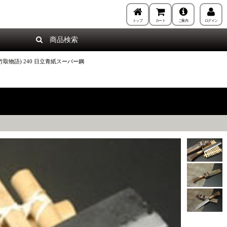
トップ
カート
ご案内
ログイン
商品検索
竹取物語) 240 日立青紙スーパー鋼