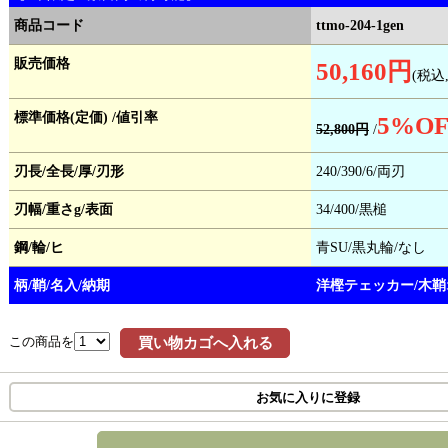
商品コード
ttmo-204-1gen
販売価格
50,160円
(税込
標準価格(定価) /値引率
5
%OF
52,800円
/
刃長/全長/厚/刃形
240/390/6/両刃
刃幅/重さg/表面
34/400/黒槌
鋼/輪/ヒ
青SU/黒丸輪/なし
柄/鞘/名入/納期
洋樫テェッカー/木鞘
この商品を
買い物カゴへ入れる
お気に入りに登録