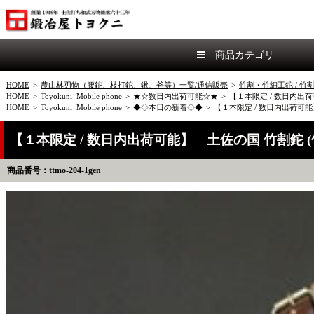
商品カテゴリ
HOME
>
農山林刃物（腰鉈、枝打鉈、鍬、斧等）一覧/通信販売
>
竹割・竹細工鉈 / 竹
HOME
>
Toyokuni_Mobile phone
>
★☆数日内出荷可能☆★
>
【１本限定 / 数日内出荷
HOME
>
Toyokuni_Mobile phone
>
◆◇本日の新着◇◆
>
【１本限定 / 数日内出荷可能
【１本限定 / 数日内出荷可能】 土佐の国 竹割鉈 (
商品番号：ttmo-204-1gen