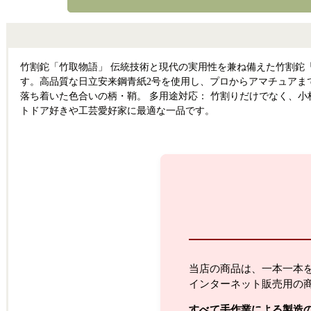
竹割鉈「竹取物語」 伝統技術と現代の実用性を兼ね備えた竹割鉈
す。高品質な日立安来鋼青紙2号を使用し、プロからアマチュアま
落ち着いた色合いの柄・鞘。 多用途対応： 竹割りだけでなく、
トドア好きや工芸愛好家に最適な一品です。
当店の商品は、一本一本
インターネット販売用の
すべて手作業による製造