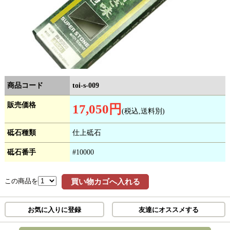
商品コード
toi-s-009
販売価格
17,050円
(税込,送料別)
砥石種類
仕上砥石
砥石番手
#10000
この商品を
買い物カゴへ入れる
お気に入りに登録
友達にオススメする