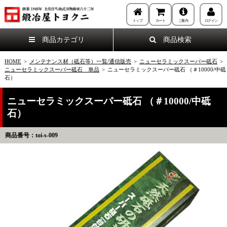
トップ
カート
ご案内
ログイン
商品カテゴリ
商品検索
HOME
>
メンテナンス材（砥石等）一覧/通信販売
>
ニューセラミックスーパー砥石
>
ニューセラミックスーパー砥石 単品
>
ニューセラミックスーパー砥石 （＃10000/中砥
石）
ニューセラミックスーパー砥石 （＃10000/中砥
石）
商品番号：toi-s-009