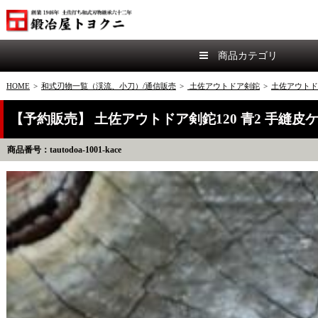
商品カテゴリ
HOME
>
和式刃物一覧（渓流、小刀）/通信販売
>
土佐アウトドア剣鉈
>
土佐アウトド
【予約販売】 土佐アウトドア剣鉈120 青2 手縫皮
商品番号：tautodoa-1001-kace