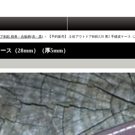
ア剣鉈 桜巻・合板柄(赤・黒)
>
【予約販売】 土佐アウトドア剣鉈120 青2 手縫皮ケース（
ケース（28mm）（厚5mm）