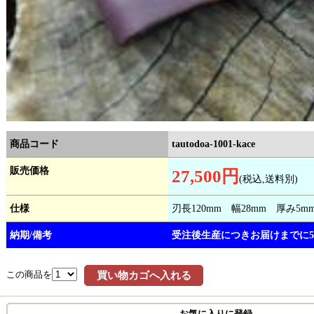
商品コード
tautodoa-1001-kace
販売価格
27,500円
(税込,送料別)
仕様
刃長120mm 幅28mm 厚み5m
納期/備考
受注後生産につきお届けまでに5
この商品を
買い物カゴへ入れる
お気に入りに登録