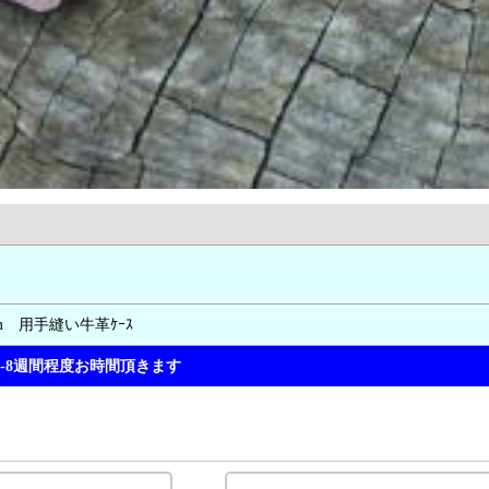
m 用手縫い牛革ｹｰｽ
-8週間程度お時間頂きます