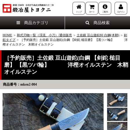
トップ
カート
ご案内
ログイン
商品カテゴリ
商品検索
HOME
>
和式刃物一覧（渓流、小刀）/通信販売
>
土佐鍛 豆山遊鉈80 白鋼(木鞘)
>
剣
鉈タイプ
>
［予約販売］土佐鍛 豆山遊鉈(白鋼 【剣鉈 槌目磨】 【黒ツバ輪】 洋
樫オイルステン 木鞘オイルステン
［予約販売］土佐鍛 豆山遊鉈(白鋼 【剣鉈 槌目
磨】 【黒ツバ輪】 洋樫オイルステン 木鞘
オイルステン
商品番号：mken2-004