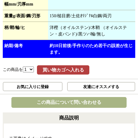
幅mm/刃厚mm
重量g/表面/鋼/刃形
150/槌目磨/土佐ｵﾘｼﾞﾅﾙ白鋼/両刃
柄/鞘/輪/ヒ
洋樫（オイルステン)/木鞘 （オイルステ
ン・皮バンド)/黒ツバ輪/無し
納期/備考
約10日前後/手作りのため若干の誤差が生じ
ます。
この商品を
買い物カゴへ入れる
お気に入りに登録
友達にオススメする
この商品について問い合わせる
商品説明