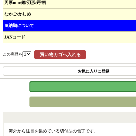
刃厚mm/鋼/刃形/鍔/柄
なかご/かしめ
※納期について
JANコード
この商品を
買い物カゴへ入れる
お気に入りに登録
海外から注目を集めている切付型の包丁です。