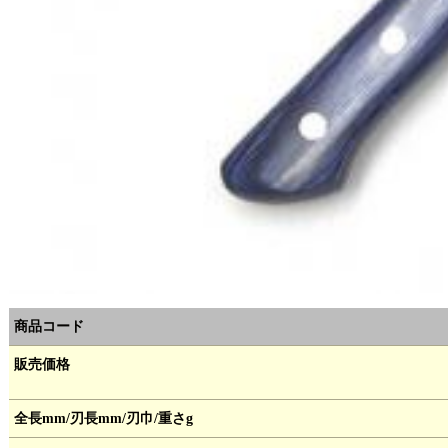
商品コード
販売価格
全長mm/刃長mm/刃巾/重さg