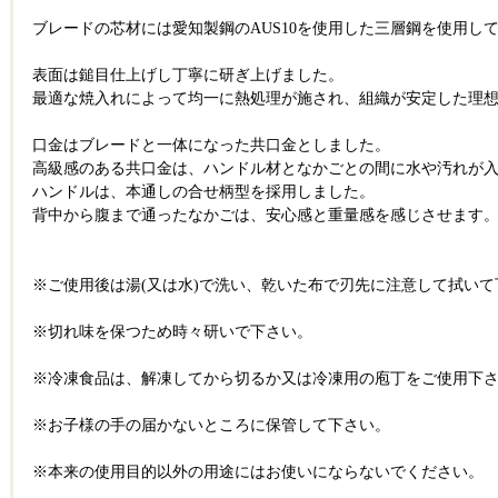
ブレードの芯材には愛知製鋼のAUS10を使用した三層鋼を使用し
表面は鎚目仕上げし丁寧に研ぎ上げました。
最適な焼入れによって均一に熱処理が施され、組織が安定した理
口金はブレードと一体になった共口金としました。
高級感のある共口金は、ハンドル材となかごとの間に水や汚れが
ハンドルは、本通しの合せ柄型を採用しました。
背中から腹まで通ったなかごは、安心感と重量感を感じさせます
※ご使用後は湯(又は水)で洗い、乾いた布で刃先に注意して拭いて
※切れ味を保つため時々研いで下さい。
※冷凍食品は、解凍してから切るか又は冷凍用の庖丁をご使用下
※お子様の手の届かないところに保管して下さい。
※本来の使用目的以外の用途にはお使いにならないでください。