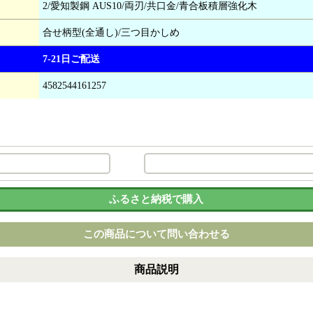
2/愛知製鋼 AUS10/両刃/共口金/青合板積層強化木
合せ柄型(全通し)/三つ目かしめ
7-21日ご配送
4582544161257
ふるさと納税で購入
この商品について問い合わせる
商品説明