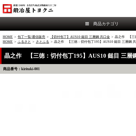
商品カテゴリ
HOME
>
包丁一覧/通信販売
>
【切付包丁】AUS10 鎚目 三層鋼 共口金
>
晶之作 【三徳
HOME
>
ふるさと
>
さとふる
>
晶之作 【三徳：切付包丁195】AUS10 鎚目 三層鋼
晶之作 【三徳：切付包丁195】AUS10 鎚目 三
商品番号：kirituki-001