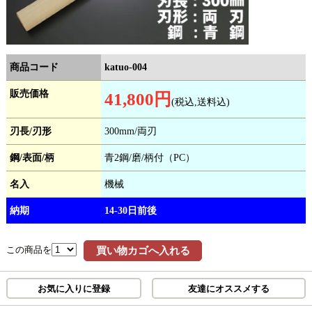
商品コード
katuo-004
販売価格
41,800円
(税込,送料込)
刃長/刃形
300mm/両刃
鋼/表面/柄
青2鋼/磨/柄付（PC）
名入
機械
納期
14-30日前後
この商品を
買い物カゴへ入れる
お気に入りに登録
友達にオススメする