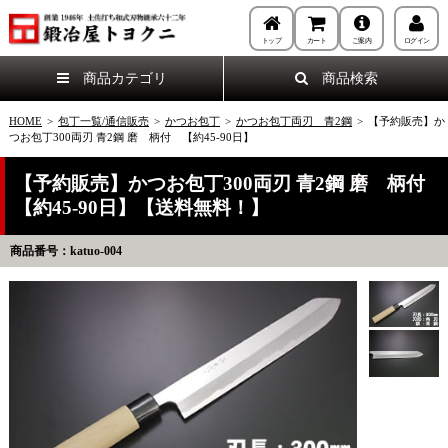
トップ
カート
ご案内
ログイン
商品カテゴリ
商品検索
HOME
>
包丁一覧/通信販売
>
かつお包丁
>
かつお包丁両刃 青2鋼
>
【予約販売】か
つお包丁300両刃 青2鋼 磨 柄付 【約45-90日】
【予約販売】かつお包丁300両刃 青2鋼 磨 柄付
【約45-90日】【送料無料！】
商品番号：katuo-004