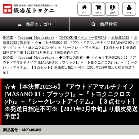
トップ
カート
ご案内
ログイン
商品カテゴリ
商品検索
HOME
>
Toyokuni_Mobile phone
>
TOYOKUNIイベント一覧VER2
>
本決算2023
>
本
決算2023│第６弾
>
☆★【本決算2023-6】『アウトドアマルチナイフ [MASANO 03：ブ
ラック]』＋『トヨクニクロス(小)』＋『シークレットアイテム』【３点セット】※発送
日指定不可※【2023年2月中旬より順次発送予定】
HOME
>
Toyokuni_Mobile phone
>
◆◇本日の新着◇◆
>
☆★【本決算2023-6】『ア
ウトドアマルチナイフ [MASANO 03：ブラック]』＋『トヨクニクロス(小)』＋『シーク
レットアイテム』【３点セット】※発送日指定不可※【2023年2月中旬より順次発送予
定】
☆★【本決算2023-6】『アウトドアマルチナイフ
[MASANO 03：ブラック]』＋『トヨクニクロス
(小)』＋『シークレットアイテム』【３点セット】
※発送日指定不可※【2023年2月中旬より順次発送
予定】
商品番号：hk23-06-001