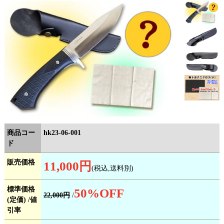
商品コー
hk23-06-001
ド
販売価格
11,000円
(税込,送料別)
標準価格
50
%OFF
22,000円
/
(定価) /値
引率