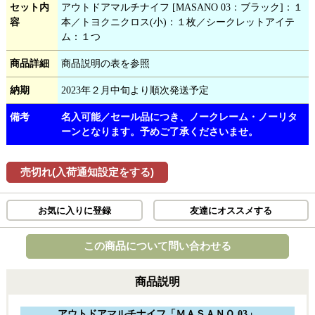
セット内
アウトドアマルチナイフ [MASANO 03：ブラック]：１
容
本／トヨクニクロス(小)：１枚／シークレットアイテ
ム：１つ
商品詳細
商品説明の表を参照
納期
2023年２月中旬より順次発送予定
備考
名入可能／セール品につき、ノークレーム・ノーリタ
ーンとなります。予めご了承くださいませ。
売切れ(入荷通知設定をする)
お気に入りに登録
友達にオススメする
この商品について問い合わせる
商品説明
アウトドアマルチナイフ「ＭＡＳＡＮＯ 03」