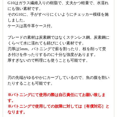
G10はガラス繊維入りの樹脂で、丈夫かつ軽量で、水濡れ
にも強い素材です。
そのG10に、手がすべりにくいようにチェッカー模様を施
しました。
ケースは黒牛革ケース付。
ブレードの素材は炭素鋼ではなくステンレス鋼。炭素鋼に
くらべて水に濡れても錆びにくい素材です。
刃厚は5mm。バトニングで薪を割ったり、枝を削って焚
き付けを作ったりするのに十分な強度があります。
厚すぎないので料理にも使うことも可能です。
刃の先端がゆるやかにカーブしているので、魚の腹を割い
たりすることも可能です。
※バトニングにて使用の際は自己責任にてお願い致しま
す。
※バトニングで使用しての故障に対しては［有償対応］と
なります。