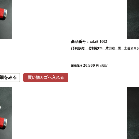
商品番号：take3-1002
(予約販売) 竹割鉈120 片刃右 黒 土佐オ
20,900
販売価格
円（税込）
細をみる
買い物カゴへ入れる