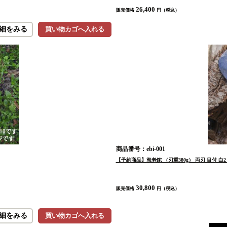
26,400
販売価格
円（税込）
細をみる
買い物カゴへ入れる
商品番号：ebi-001
【予約商品】海老鉈 （刃重380g） 両刃 目付 白2
30,800
販売価格
円（税込）
細をみる
買い物カゴへ入れる