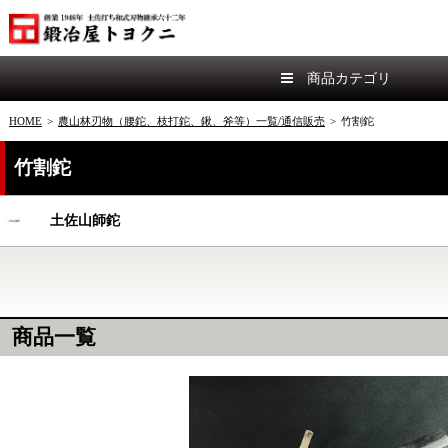
商品カテゴリ
HOME
>
農山林刃物（腰鉈、枝打鉈、鍬、斧等）一覧/通信販売
>
竹割鉈
竹割鉈
土佐山師鉈
商品一覧