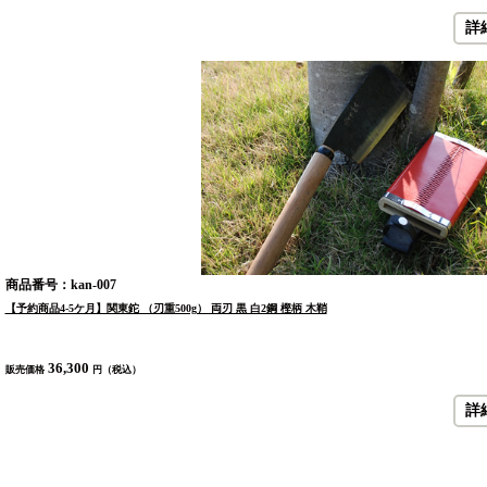
詳
商品番号：kan-007
【予約商品4-5ケ月】関東鉈 （刃重500g） 両刃 黒 白2鋼 樫柄 木鞘
36,300
販売価格
円（税込）
詳