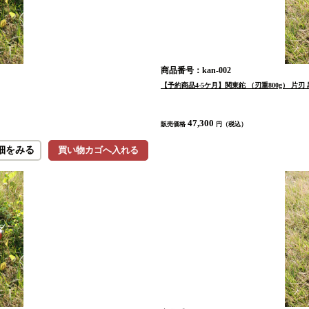
商品番号：kan-002
【予約商品4-5ケ月】関東鉈 （刃重800g） 片刃 
47,300
販売価格
円（税込）
細をみる
買い物カゴへ入れる