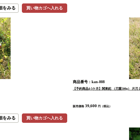
細をみる
買い物カゴへ入れる
商品番号：kan-008
【予約商品4-5ケ月】関東鉈 （刃重500g） 片刃 
39,600
販売価格
円（税込）
細をみる
買い物カゴへ入れる