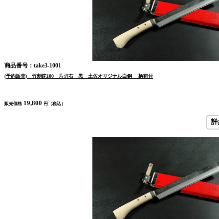
商品番号：take3-1001
(予約販売) 竹割鉈100 片刃右 黒 土佐オリジナル白鋼 柄鞘付
19,800
販売価格
円（税込）
詳