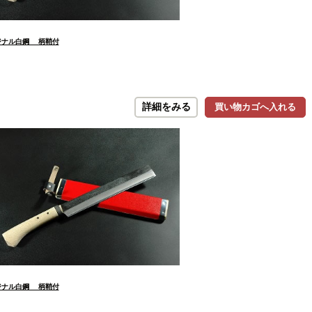
リジナル白鋼 柄鞘付
詳細をみる
買い物カゴへ入れる
リジナル白鋼 柄鞘付