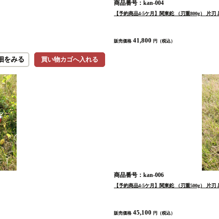
商品番号：kan-004
【予約商品4-5ケ月】関東鉈 （刃重800g） 片刃 
41,800
販売価格
円（税込）
細をみる
買い物カゴへ入れる
商品番号：kan-006
【予約商品4-5ケ月】関東鉈 （刃重500g） 片刃 
45,100
販売価格
円（税込）