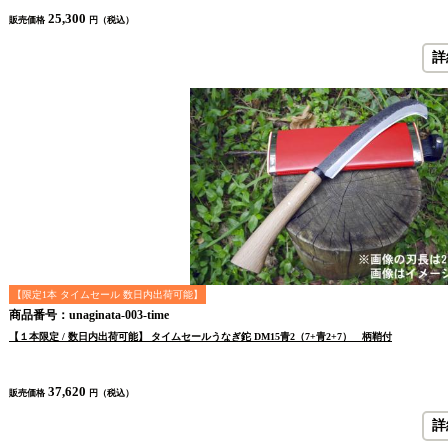
25,300
販売価格
円（税込）
詳
【限定1本 タイムセール 数日内出荷可能】
商品番号：unaginata-003-time
【１本限定 / 数日内出荷可能】 タイムセールうなぎ鉈 DM15青2（7+青2+7） 柄鞘付
37,620
販売価格
円（税込）
詳