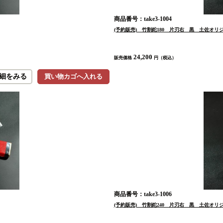
商品番号：take3-1004
(予約販売) 竹割鉈180 片刃右 黒 土佐オ
24,200
販売価格
円（税込）
細をみる
買い物カゴへ入れる
商品番号：take3-1006
(予約販売) 竹割鉈240 片刃右 黒 土佐オ