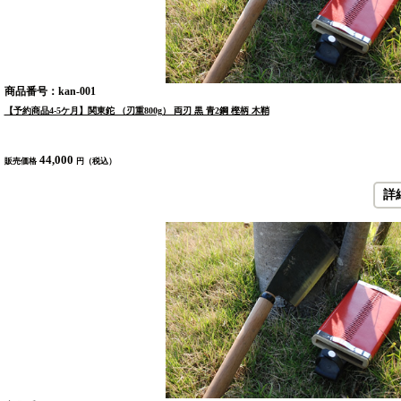
商品番号：kan-001
【予約商品4-5ケ月】関東鉈 （刃重800g） 両刃 黒 青2鋼 樫柄 木鞘
44,000
販売価格
円（税込）
詳