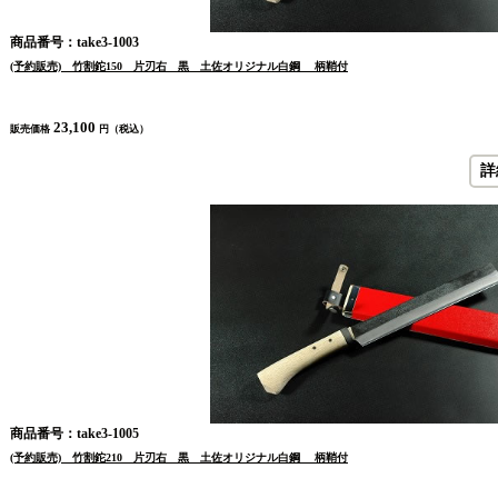
商品番号：take3-1003
(予約販売) 竹割鉈150 片刃右 黒 土佐オリジナル白鋼 柄鞘付
23,100
販売価格
円（税込）
詳
商品番号：take3-1005
(予約販売) 竹割鉈210 片刃右 黒 土佐オリジナル白鋼 柄鞘付