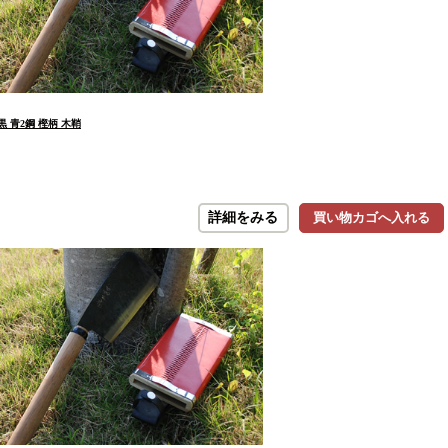
黒 青2鋼 樫柄 木鞘
詳細をみる
買い物カゴへ入れる