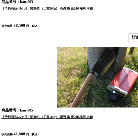
商品番号：kan-003
【予約商品4-5ケ月】関東鉈 （刃重800g） 両刃 黒 白2鋼 樫柄 木鞘
38,500
販売価格
円（税込）
詳
商品番号：kan-005
【予約商品4-5ケ月】関東鉈 （刃重500g） 両刃 黒 青2鋼 樫柄 木鞘
41,800
販売価格
円（税込）