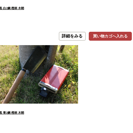
黒 白2鋼 樫柄 木鞘
詳細をみる
買い物カゴへ入れる
黒 青2鋼 樫柄 木鞘